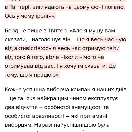
в Твіттері, виглядають на цьому фоні погано.
Ось у чому іронія».
Берд не пише в Твіттер. «Але я мушу вам
сказати, - наголошує він, -
що я весь час чую
від активістів:ось я весь час отримую твіти
від того й того, аbле ніколи нічого не
отримував від вас. І я хочу їм сказати: Це
тому, що я працюю».
Кожна успішна виборча кампанія наших днів
– це та, яка найкращим чином експлуатує
два відчуття – особистої значущості та
особистої вразливості – які притамані
виборцям. Наразі найуспішнішою була