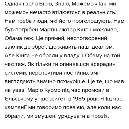
Однак гасло
Вірю, Знаю, Можемо
«Так, ми
можемо» нечасто втілюєтсья в реальність.
Нам треба люди, які його проголошують. Нам
був потрібен Мартін Лютер Кінг, і можливо,
Обама теж. Це прямий, неспотворений
заклик до зброї, що живить наш ідеалізм.
Але Кінга не обрали у владу, і Обаму на той
час теж. Як тільки ти опиняєшся всередині
системи, перспективи постійних змін
виглядають значно похмуріше. Це те, що мав
на увазі Маріо Куомо під час промови в
Єльському університеті в 1985 році: «Під час
кампанії ми говоримо поезією, але коли нас
обрали, ми змушені урядувати в прозі».