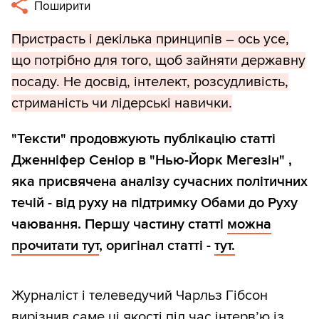
Поширити
Пристрасть і декілька принципів – ось усе,
що потрібно для того, щоб зайняти державну
посаду. Не досвід, інтелект, розсудливість,
стриманість чи лідерські навички.
"Тексти" продовжують публікацію статті
Дженніфер Сеніор в "Нью-Йорк Мегезін"
,
яка присвячена аналізу сучасних політичних
течій - від руху на підтримку Обами до Руху
чаювання. Першу частину статті
можна
прочитати тут
, оригінал статті -
тут.
Журналіст і телеведучий Чарльз Гібсон
вирізнив саме ці якості під час інтерв’ю із