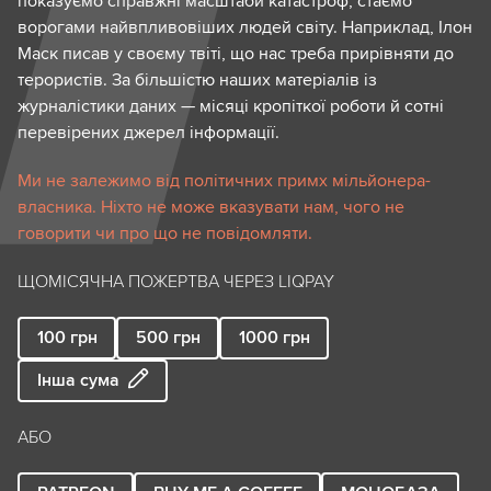
показуємо справжні масштаби катастроф, стаємо
ворогами найвпливовіших людей світу. Наприклад, Ілон
Маск писав у своєму твіті, що нас треба прирівняти до
терористів. За більшістю наших матеріалів із
журналістики даних — місяці кропіткої роботи й сотні
перевірених джерел інформації.
Ми не залежимо від політичних примх мільйонера-
власника. Ніхто не може вказувати нам, чого не
говорити чи про що не повідомляти.
ЩОМІСЯЧНА ПОЖЕРТВА ЧЕРЕЗ LIQPAY
100
грн
500
грн
1000
грн
Інша сума
АБО