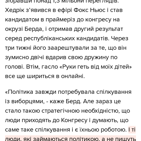
зібравши понад 1,3 мільони переглядів.
Хедрік з’явився в ефірі Фокс Ньюс і став
кандидатом в праймеріз до конгресу на
окрузі Берда, і отримав другий результат
серед республіканських кандидатів. Через
три тижні його заарештували за те, що він
зумисно двічі вдарив свою дружину по
голові. Втім, гасло «Руки геть від моїх дітей»
все ще шириться в онлайні.
«Політика завжди потребувала спілкування
із виборцями, - каже Берд. Але зараз це
стало такою стратегічною необхідністю, що
люди приходять до Конгресу і думають, що
саме таке спілкування і є їхньою роботою.
І ті
люди, які займаються політикою, а не пишуть