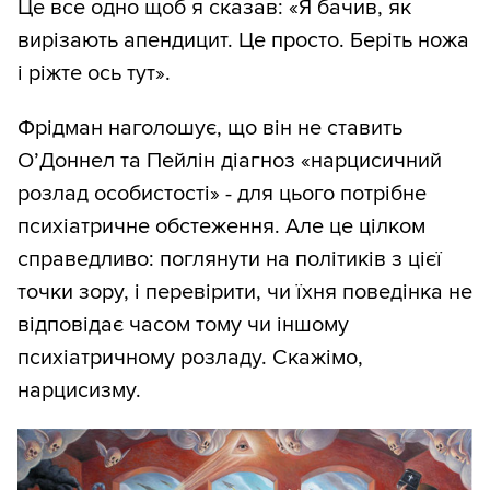
Це все одно щоб я сказав: «Я бачив, як
вирізають апендицит. Це просто. Беріть ножа
і ріжте ось тут».
Фрідман наголошує, що він не ставить
О’Доннел та Пейлін діагноз «нарцисичний
розлад особистості» - для цього потрібне
психіатричне обстеження. Але це цілком
справедливо: поглянути на політиків з цієї
точки зору, і перевірити, чи їхня поведінка не
відповідає часом тому чи іншому
психіатричному розладу. Скажімо,
нарцисизму.