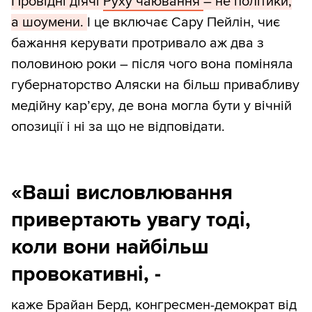
Провідні діячі
Руху чаювання
– не політики,
а шоумени.
І це включає Сару Пейлін, чиє
бажання керувати протривало аж два з
половиною роки – після чого вона поміняла
губернаторство Аляски на більш привабливу
медійну кар’єру, де вона могла бути у вічній
опозиції і ні за що не відповідати.
«Ваші висловлювання
привертають увагу тоді,
коли вони найбільш
провокативні, -
каже Брайан Берд, конгресмен-демократ від