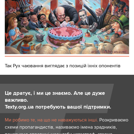
Так Рух чаювання виглядає з позицій їхніх опонентів
Це дратує, і ми це знаємо. Але це дуже
важливо.
Texty.org.ua потребують вашої підтримки.
Ми робимо те, на що не наважуються інші.
Розкриваємо
схеми пропагандистів, називаємо імена зрадників,