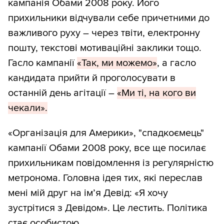
кампанія Обами 2008 року. Його
прихильники відчували себе причетними до
важливого руху – через твіти, електронну
пошту, текстові мотиваційні заклики тощо.
Гасло кампанії
«Так, ми можемо»
, а гасло
кандидата прийти й проголосувати в
останній день агітації –
«Ми ті, на кого ви
чекали».
«Організація для Америки», "спадкоємець"
кампанії Обами 2008 року, все ще посилає
прихильникам повідомлення із регулярністю
метронома. Головна ідея тих, які переслав
мені мій друг на ім’я Девід: «Я хочу
зустрітися з Девідом». Це лестить. Політика
стає особистою.