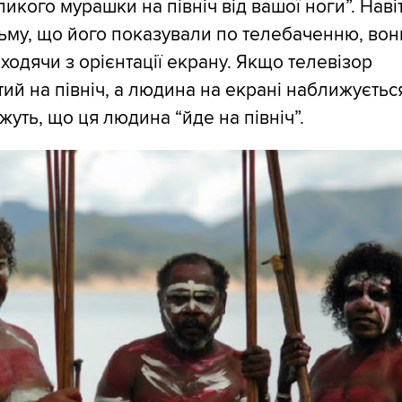
ликого мурашки на північ від вашої ноги”. Наві
ьму, що його показували по телебаченню, вон
ходячи з орієнтації екрану. Якщо телевізор
ий на північ, а людина на екрані наближуєтьс
жуть, що ця людина “йде на північ”.