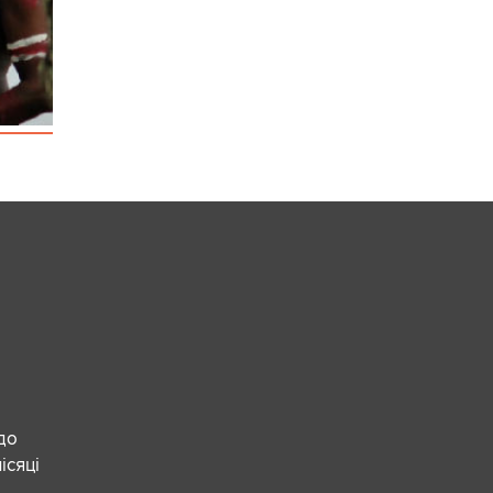
 до
ісяці