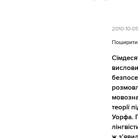
2010-10-0
Поширити
Сімдеся
вислови
безпосе
розмовл
мовозна
теорії п
Уорфа. 
лінгвіс
ж з'явил