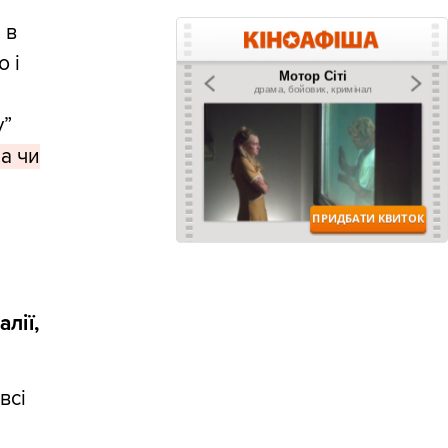
 в
ю і
у”
а чи
лії,
всі