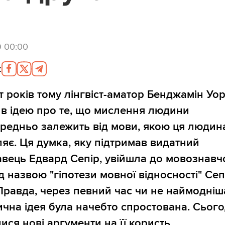
9 00:00
:
т років тому лінгвіст-аматор Бенджамін Уо
в ідею про те, що мислення людини
редньо залежить від мови, якою ця людин
яє. Ця думка, яку підтримав видатний
вець Едвард Сепір, увійшла до мовознавч
ід назвою "гіпотези мовної відносності" Сеп
Правда, через певний час чи не наймодніш
тична ідея була начебто спростована. Сього
ися нові аргументи на її користь.