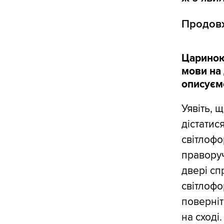
Продовж
Цариною,
мови на 
описуємо
Уявіть, 
дістатис
світлофо
праворуч
двері сп
світлофо
поверніт
на сході.