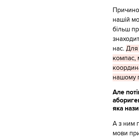
Причиною
нашій мо
більш пр
знаходит
нас.
Для 
компас, 
координа
нашому п
Але поті
абориген
яка нази
A з ним 
мови при