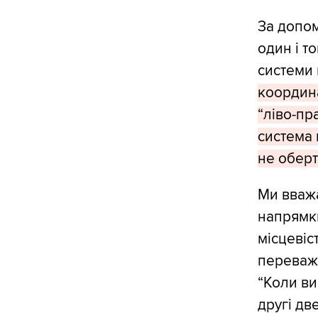
За допом
один і т
системи
координа
“ліво-пр
система 
не оберт
Ми вважа
напрямки
місцевіс
переваж
“Коли ви
другі две