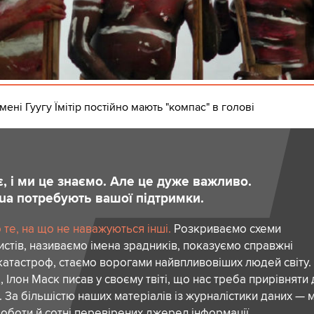
ені Гуугу Їмітір постійно мають "компас" в голові
є, і ми це знаємо. Але це дуже важливо.
.ua потребують вашої підтримки.
те, на що не наважуються інші.
Розкриваємо схеми
стів, називаємо імена зрадників, показуємо справжні
атастроф, стаємо ворогами найвпливовіших людей світу.
 Ілон Маск писав у своєму твіті, що нас треба прирівняти
. За більшістю наших матеріалів із журналістики даних — м
роботи й сотні перевірених джерел інформації.