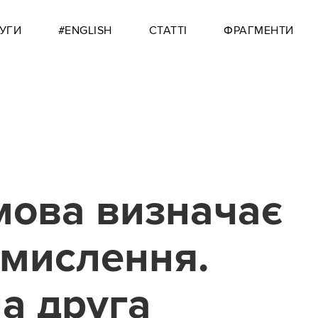
УГИ
#ENGLISH
СТАТТІ
ФРАГМЕНТИ
мова визначає
 мислення.
а друга