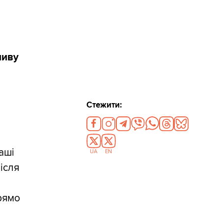
ливу
Стежити:
аші
UA
EN
ісля
прямо