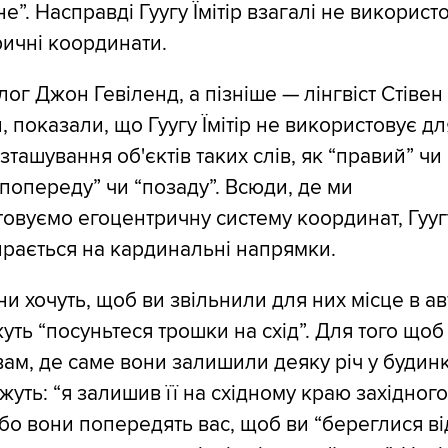
е”. Насправді Гуугу Їмітір взагалі не використ
ичні координати.
ог Джон Гевіленд, а пізніше — лінгвіст Стівен
, показали, що Гуугу Їмітір не використовує дл
зташування об'єктів таких слів, як “правий” чи
 “попереду” чи “позаду”. Всюди, де ми
овуємо егоцентричну систему координат, Гууг
пирається на кардинальні напрямки.
и хочуть, щоб ви звільнили для них місце в авт
уть “посуньтеся трошки на схід”. Для того щоб
вам, де саме вони залишили деяку річ у будинк
жуть: “я залишив її на східному краю західног
Або вони попередять вас, щоб ви “береглися ві