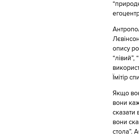
“природн
егоцентр
Антропол
Лєвінсон
опису ро
“лівий”,
використ
Їмітір с
Якщо вон
вони каж
сказати 
вони ска
стола”. 