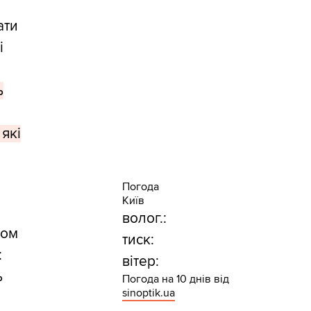
ати
і
ь
 які
Погода
Київ
волог.:
ком
тиск:
:
вітер:
ь
Погода на 10 днів від
sinoptik.ua