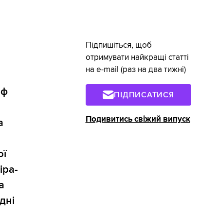
Підпишіться, щоб
отримувати найкращі статті
на e-mail (раз на два тижні)
рф
ПІДПИСАТИСЯ
Подивитись свіжий випуск
а
ої
іра-
а
дні