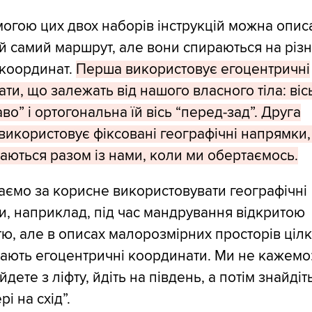
огою цих двох наборів інструкцій можна опис
ой самий маршрут, але вони спираються на різн
 координат.
Перша використовує егоцентричні
ти, що залежать від нашого власного тіла: віс
аво” і ортогональна їй вісь “перед-зад”. Друга
використовує фіксовані географічні напрямки,
аються разом із нами, коли ми обертаємось.
ємо за корисне використовувати географічні
, наприклад, під час мандрування відкритою
тю, але в описах малорозмірних просторів ціл
ають егоцентричні координати. Ми не кажемо
йдете з ліфту, йдіть на південь, а потім знайдіт
рі на схід”.