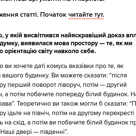
ення статті. Початок
читайте тут.
 у якій висвітлився найяскравіший доказ вп
думку, виявилася мова простору — те, як ми
 орієнтацію світу навколо себе.
що ви хочете даті комусь вказівки про те, як
я вашого будинку. Ви можете сказати: “після
ру перший поворот ліворуч, потім — другий
, а потім побачите попереду білий будинок. Н
рава”. Теоретично ви також могли б сказати: “П
ру їдьте на північ, потім на другому перехресті
ь на схід, а потім ви побачите білий будинок 
 Наші двері — південні”.