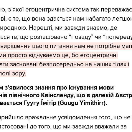
, з якої егоцентрична система так переважає
ві, є те, що вона здається нам набагато легшо
иродною. Нарешті, ми завжди знаємо, де
ься те, що розташовано “позаду” чи “поперед
вирішення цього питання нам не потрібна мап
ми просто відчуваємо це, бо егоцентричні
ти засновані безпосередньо на наших тілах і
олі зору.
м з'явилося знання про існування мови
ів північного Квінсленду, що в далекій Австра
вається Гуугу Їмітір (Guugu Yimithirr).
прийшло вражальне усвідомлення того, що не 
стосовані до того, що ми завжди вважали за