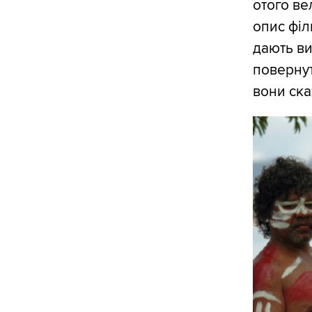
отого ве
опис філ
дають ви
повернут
вони ска