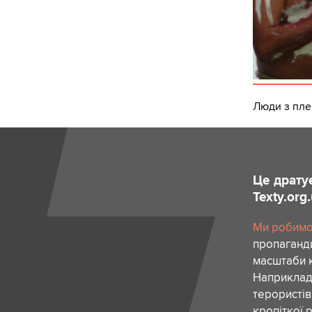
Люди з плем
Це драту
Texty.org
Ми робимо 
пропаганди
масштаби к
Наприклад,
терористів
кропіткої 