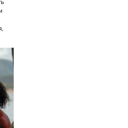
ть
и
я,