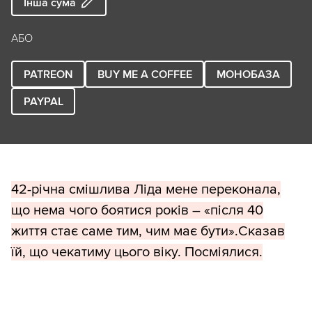
Інша сума
АБО
PATREON
BUY ME A COFFEE
МОНОБАЗА
PAYPAL
42-річна смішлива Ліда мене переконала,
що нема чого боятися років – «після 40
життя стає саме тим, чим має бути».Сказав
їй, що чекатиму цього віку. Посміялися.