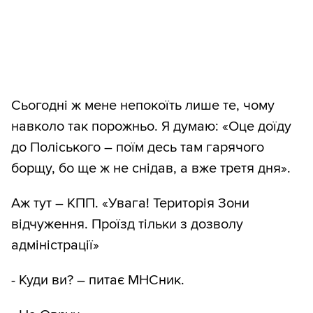
Сьогодні ж мене непокоїть лише те, чому
навколо так порожньо. Я думаю: «Оце доїду
до Поліського – поїм десь там гарячого
борщу, бо ще ж не снідав, а вже третя дня».
Аж тут – КПП. «Увага! Територія Зони
відчуження. Проїзд тільки з дозволу
адміністрації»
- Куди ви? – питає МНСник.