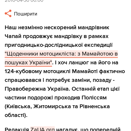
2010-04-30 00:00
Поширити
Наш незмінно нескорений мандрівник
Чапай продовжує мандрівку в рамках
пригодницько-дослідницької експедиції
"Щоденники мотоцикліста: з Мамайотою в
пошуках України"
. І хоч ланцюг на його на
124-кубовому мотоциклі Мамайоті фактично
спрацювався і потребує заміни, позаду -
Правобережна Україна. Останній етап цієї
частини подорожі проходив Поліссям
(Київська, Житомирська та Рівненська
області).
Редакція
ZaUA.org
нагадує, що попередній