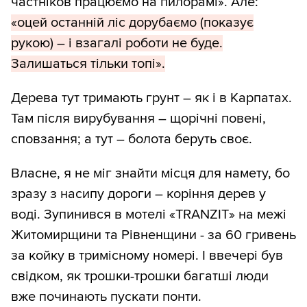
частніков працюємо на пилорамі». Але:
«оцей останній ліс дорубаємо (показує
рукою) – і взагалі роботи не буде.
Залишаться тільки топі».
Дерева тут тримають грунт – як і в Карпатах.
Там після вирубування – щорічні повені,
сповзання; а тут – болота беруть своє.
Власне, я не міг знайти місця для намету, бо
зразу з насипу дороги – коріння дерев у
воді. Зупинився в мотелі «TRANZIT» на межі
Житомирщини та Рівненщини - за 60 гривень
за койку в тримісному номері. І ввечері був
свідком, як трошки-трошки багатші люди
вже починають пускати понти.