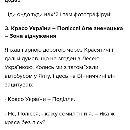
додає:
- Іди ондо туди нах*й і там фотографіруй!
3. Красо України – Полісся! Але зненацька
– Зона відчуження
Я їхав гарною дорогою через Красятичі і
далі й думав, що не згоден з Лесею
Українкою. Колись ми з татом їхали
автобусом у Ялту, і десь на Вінниччині він
зацитував:
- Красо України – Поділля.
- Нє, Полісся, - кажу семилітній я. – Яка ж
краса без лісу?