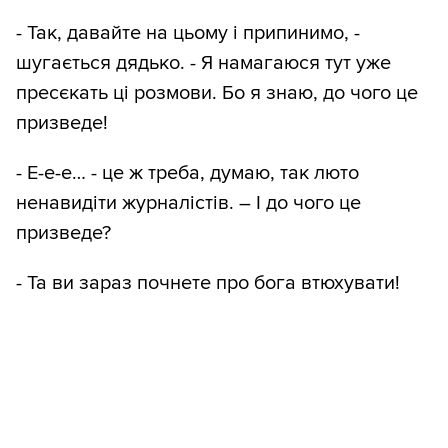
- Так, давайте на цьому і припинимо, -
шугається дядько. - Я намагаюся тут уже
пресєкать ці розмови. Бо я знаю, до чого це
призведе!
- Е-е-е… - це ж треба, думаю, так люто
ненавидіти журналістів. – І до чого це
призведе?
- Та ви зараз почнете про бога втюхувати!