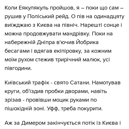
Коли Еякулякуль пройшов, я – поки що сам –
рушив у Поліський рейд. О пів на одинадцяту
виїжджаю з Києва на північ. Нарешті сонце і
можна продовжувати мандрівку. Поки на
набережній Дніпра в'ючив Йобрика
бесагами і вдягав екіпіровку, за кожним
моїм рухом стежив трирічний малюк, усі
півгодини.
Київський трафік - свято Сатани. Намотував
круги, об'їздив пробки дворами, навіть
зрізав - провівши моцик руками по
пішохідній зоні. Уфф, треба покурити.
Аж за Димером закінчується потік із Києва і