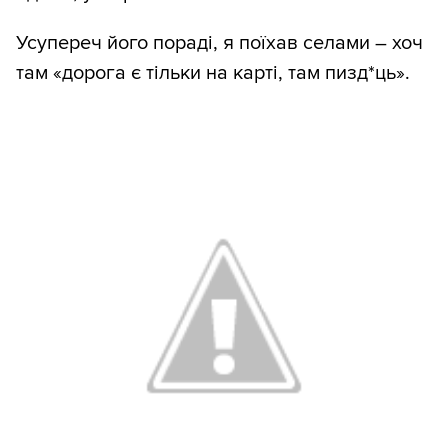
Усупереч його пораді, я поїхав селами – хоч
там «дорога є тільки на карті, там пизд*ць».