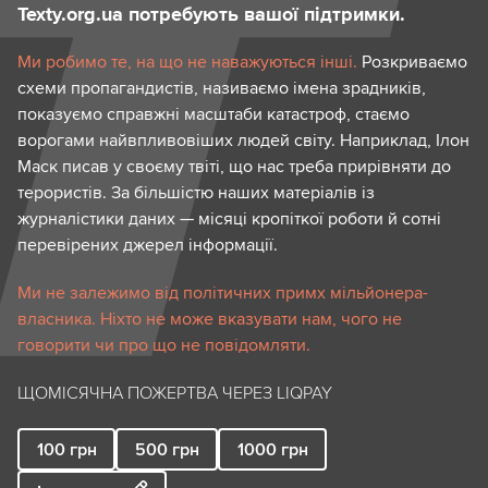
Texty.org.ua потребують вашої підтримки.
Ми робимо те, на що не наважуються інші.
Розкриваємо
схеми пропагандистів, називаємо імена зрадників,
показуємо справжні масштаби катастроф, стаємо
ворогами найвпливовіших людей світу. Наприклад, Ілон
Маск писав у своєму твіті, що нас треба прирівняти до
терористів. За більшістю наших матеріалів із
журналістики даних — місяці кропіткої роботи й сотні
перевірених джерел інформації.
Ми не залежимо від політичних примх мільйонера-
власника. Ніхто не може вказувати нам, чого не
говорити чи про що не повідомляти.
ЩОМІСЯЧНА ПОЖЕРТВА ЧЕРЕЗ LIQPAY
100
грн
500
грн
1000
грн