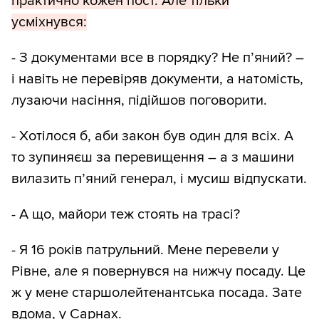
практично кожен пост. Але тільки
усміхнувся:
- З документами все в порядку? Не п’яний? –
і навіть не перевіряв документи, а натомість,
лузаючи насіння, підійшов поговорити.
- Хотілося б, аби закон був один для всіх. А
то зупиняєш за перевищення – а з машини
вилазить п’яний генерал, і мусиш відпускати.
- А що, майори теж стоять на трасі?
- Я 16 років патрульний. Мене перевели у
Рівне, але я повернувся на нижчу посаду. Це
ж у мене старшолейтенантська посада. Зате
вдома, у Сарнах.