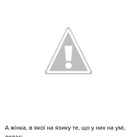
А жінка, в якої на язику те, що у них на умі,