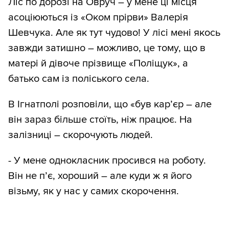
Ліс по дорозі на Овруч – у мене ці місця
асоціюються із «Оком прірви» Валерія
Шевчука. Але як тут чудово! У лісі мені якось
завжди затишно – можливо, це тому, що в
матері й дівоче прізвище «Поліщук», а
батько сам із поліського села.
В Ігнатполі розповіли, що «був кар’єр – але
він зараз більше стоїть, ніж працює. На
залізниці – скорочують людей.
- У мене однокласник просився на роботу.
Він не п’є, хороший – але куди ж я його
візьму, як у нас у самих скорочення.