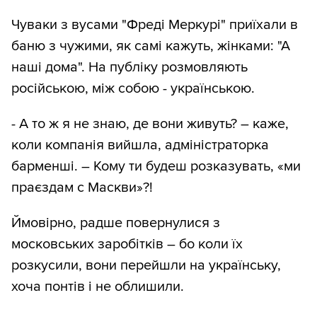
Чуваки з вусами "Фреді Меркурі" приїхали в
баню з чужими, як самі кажуть, жінками: "А
наші дома". На публіку розмовляють
російською, між собою - українською.
- А то ж я не знаю, де вони живуть? – каже,
коли компанія вийшла, адміністраторка
барменші. – Кому ти будеш розказувать, «ми
праєздам с Маскви»?!
Ймовірно, радше повернулися з
московських заробітків – бо коли їх
розкусили, вони перейшли на українську,
хоча понтів і не облишили.