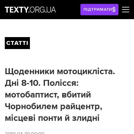
ПІДТРИМАТИ
СТАТТІ
Щоденники мотоцикліста.
Дні 8-10. Полісся:
мотобаптист, вбитий
Чорнобилем райцентр,
місцеві понти й злидні