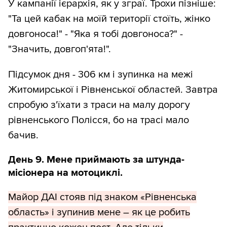
У кампанії ієрархія, як у зграї. Трохи пізніше:
"Та цей кабак на моїй території стоїть, жінко
довгоноса!" - "Яка я тобі довгоноса?" -
"Значить, довгоп'ята!".
Підсумок дня - 306 км і зупинка на межі
Житомирської і Рівненської областей. Завтра
спробую з'їхати з траси на малу дорогу
рівненського Полісся, бо на трасі мало
бачив.
День 9. Мене приймають за штунда-
місіонера на мотоциклі.
Майор ДАІ стояв під знаком «Рівненська
область» і зупинив мене – як це робить