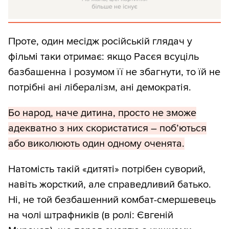
Проте, один месідж російській глядач у
фільмі таки отримає: якщо Расєя всуціль
базбашенна і розумом її не збагнути, то їй не
потрібні ані лібералізм, ані демократія.
Бо народ, наче дитина, просто не зможе
адекватно з них скористатися – поб’ються
або виколюють один одному оченята.
Натомість такій «дитяті» потрібен суворий,
навіть жорсткий, але справедливий батько.
Ні, не той безбашенний комбат-смершевець
на чолі штрафників (в ролі: Євгеній