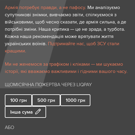
Армія потребує правди, а не пафосу.
Ми аналізуємо
супутникові знімки, вивчаємо звіти, спілкуємося з
військовими, щоб чесно сказати, де армія сильна, а де
потрібні зміни. Наша критика — це не зрада, а турбота.
Кожна наша рекомендація може врятувати життя
українських воїнів.
Підтримайте нас, щоб ЗСУ стали
кращими.
Ми не женемося за трафіком і кліками — ми шукаємо
історії, які вважаємо важливими і гідними вашого часу.
ЩОМІСЯЧНА ПОЖЕРТВА ЧЕРЕЗ LIQPAY
100
грн
500
грн
1000
грн
Інша сума
АБО