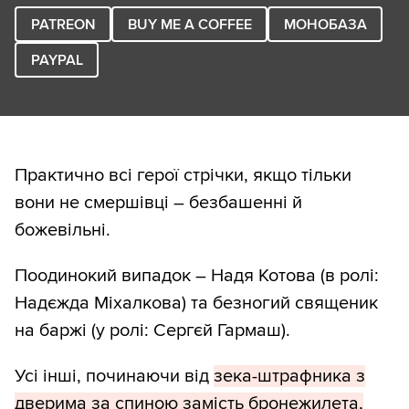
PATREON
BUY ME A COFFEE
МОНОБАЗА
PAYPAL
Практично всі герої стрічки, якщо тільки
вони не смершівці – безбашенні й
божевільні.
Поодинокий випадок – Надя Котова (в ролі:
Надєжда Міхалкова) та безногий священик
на баржі (у ролі: Сергєй Гармаш).
Усі інші, починаючи від
зека-штрафника з
дверима за спиною замість бронежилета,