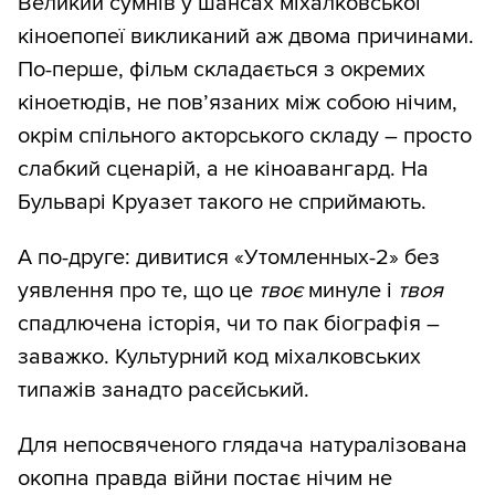
Великий сумнів у шансах міхалковської
кіноепопеї викликаний аж двома причинами.
По-перше, фільм складається з окремих
кіноетюдів, не пов’язаних між собою нічим,
окрім спільного акторського складу – просто
слабкий сценарій, а не кіноавангард. На
Бульварі Круазет такого не сприймають.
А по-друге: дивитися «Утомленных-2» без
уявлення про те, що це
твоє
минуле і
твоя
спадлючена історія, чи то пак біографія –
заважко. Культурний код міхалковських
типажів занадто расєйський.
Для непосвяченого глядача натуралізована
окопна правда війни постає нічим не