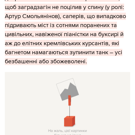
щоб заградзагін не поцілив у спину (у ролі:
Артур Смольянінов), саперів, що випадково
підривають міст із сотнями поранених та
цивільних, навіженої піаністки на буксирі й
аж до елітних кремлівських курсантів, які
багнетом намагаються зупинити танк – усі
безбашенні або збожеволені.