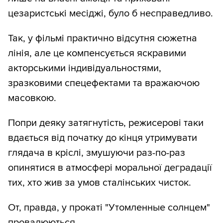
цезаристські месіджі, було б несправедливо.
Так, у фільмі практично відсутня сюжетна
лінія, але це компенсується яскравими
акторськими індивідуальностями,
зразковими спецефектами та вражаючою
масовкою.
Попри деяку затягнутість, режисерові таки
вдається від початку до кінця утримувати
глядача в кріслі, змушуючи раз-по-раз
опинятися в атмосфері моральної деградації
тих, хто жив за умов сталінських чисток.
От, правда, у прокаті "Утомленные солнцем"
провалюються
...