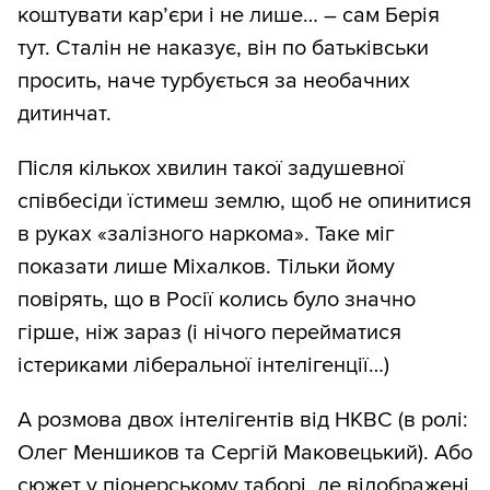
коштувати кар’єри і не лише… – сам Берія
тут. Сталін не наказує, він по батьківськи
просить, наче турбується за необачних
дитинчат.
Після кількох хвилин такої задушевної
співбесіди їстимеш землю, щоб не опинитися
в руках «залізного наркома». Таке міг
показати лише Міхалков. Тільки йому
повірять, що в Росії колись було значно
гірше, ніж зараз (і нічого перейматися
істериками ліберальної інтелігенції…)
А розмова двох інтелігентів від НКВС (в ролі:
Олег Меншиков та Сергій Маковецький). Або
сюжет у піонерському таборі, де відображені