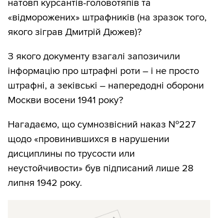
натовп курсантів-головотяпів та
«відморожених» штрафників (на зразок того,
якого зіграв Дмитрій Дюжев)?
З якого документу взагалі запозичили
інформацію про штрафні роти – і не просто
штрафні, а зеківські – напередодні оборони
Москви восени 1941 року?
Нагадаємо, що сумнозвісний наказ №227
щодо «провинившихся в нарушении
дисциплины по трусости или
неустойчивости» був підписаний лише 28
липня 1942 року.