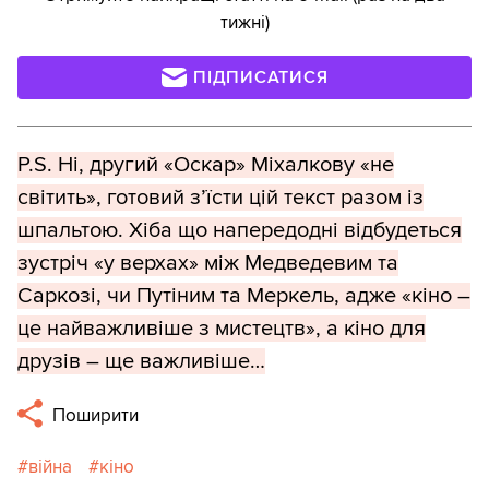
тижні)
ПІДПИСАТИСЯ
P.S. Ні, другий «Оскар» Міхалкову «не
світить», готовий з’їсти цій текст разом із
шпальтою. Хіба що напередодні відбудеться
зустріч «у верхах» між Медведевим та
Саркозі, чи Путіним та Меркель, адже «кіно –
це найважливіше з мистецтв», а кіно для
друзів – ще важливіше…
Поширити
війна
кіно