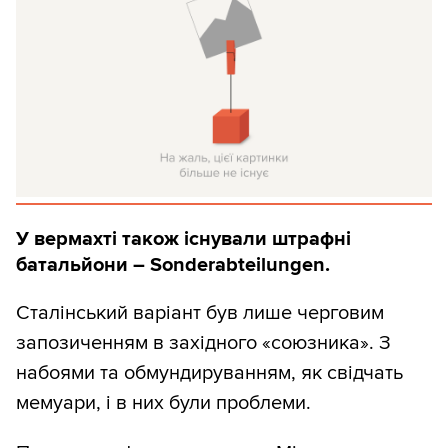
У вермахті також існували штрафні
батальйони – Sonderabteilungen.
Сталінський варіант був лише черговим
запозиченням в західного «союзника». З
набоями та обмундируванням, як свідчать
мемуари, і в них були проблеми.