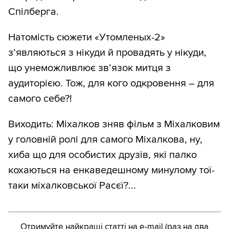
Спілберга.
Натомість сюжети «Утомленых-2»
з’являються з нікуди й провадять у нікуди,
що унеможливлює зв’язок митця з
аудиторією. Тож, для кого одкровення – для
самого себе?!
Виходить: Міхалков зняв фільм з Міхалковим
у головній ролі для самого Міхалкова, ну,
хиба що для особистих друзів, які палко
кохаються на енкаведешному минулому тої-
таки міхалковської Расєї?...
Отримуйте найкращі статті на e-mail (раз на два