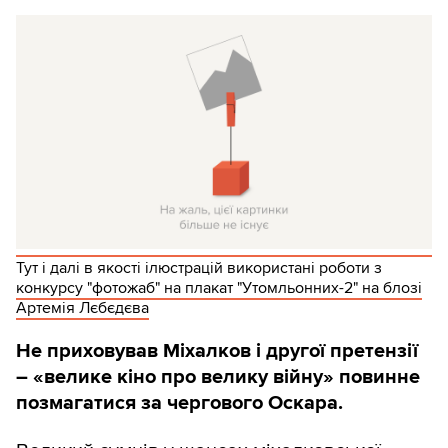
Тут і далі в якості ілюстрацій використані роботи з
конкурсу "фотожаб" на плакат "Утомльонних-2" на блозі
Артемія Лєбєдєва
Не приховував Міхалков і другої претензії
– «велике кіно про велику війну» повинне
позмагатися за чергового Оскара.