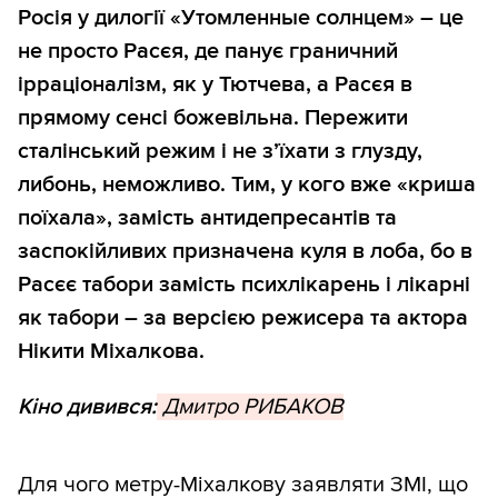
Росія у дилогії «Утомленные солнцем» – це
не просто Расєя, де панує граничний
ірраціоналізм, як у Тютчева, а Расєя в
прямому сенсі божевільна. Пережити
сталінський режим і не з’їхати з глузду,
либонь, неможливо. Тим, у кого вже «криша
поїхала», замість антидепресантів та
заспокійливих призначена куля в лоба, бо в
Расєє табори замість психлікарень і лікарні
як табори – за версією режисера та актора
Нікити Міхалкова.
Кіно дивився:
Дмитро РИБАКОВ
Для чого метру-Міхалкову заявляти ЗМІ, що