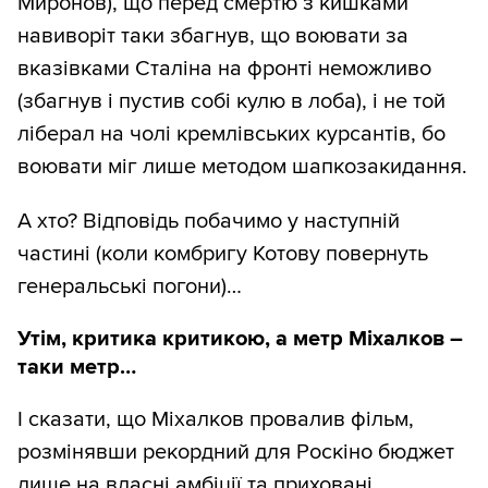
Миронов), що перед смертю з кишками
навиворіт таки збагнув, що воювати за
вказівками Сталіна на фронті неможливо
(збагнув і пустив собі кулю в лоба), і не той
ліберал на чолі кремлівських курсантів, бо
воювати міг лише методом шапкозакидання.
А хто? Відповідь побачимо у наступній
частині (коли комбригу Котову повернуть
генеральські погони)…
Утім, критика критикою, а метр Міхалков –
таки метр…
І сказати, що Міхалков провалив фільм,
розмінявши рекордний для Роскіно бюджет
лише на власні амбіції та приховані