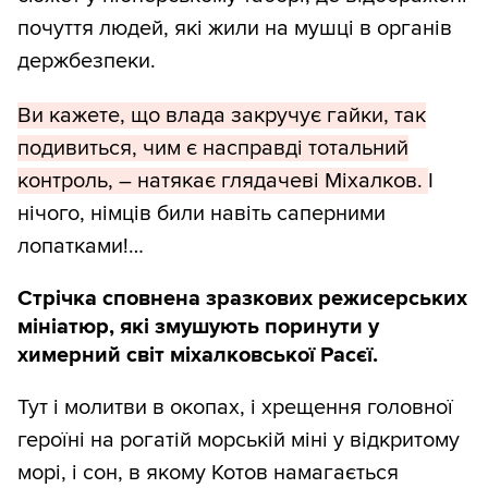
почуття людей, які жили на мушці в органів
держбезпеки.
Ви кажете, що влада закручує гайки, так
подивиться, чим є насправді тотальний
контроль, – натякає глядачеві Міхалков.
І
нічого, німців били навіть саперними
лопатками!…
Стрічка сповнена зразкових режисерських
мініатюр, які змушують поринути у
химерний світ міхалковської Расєї.
Тут і молитви в окопах, і хрещення головної
героїні на рогатій морській міні у відкритому
морі, і сон, в якому Котов намагається