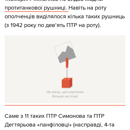
протитанкової рушниці.
Навіть на роту
ополченців виділялося кілька таких рушниць
(з 1942 року по дев’ять ПТР на роту).
Саме з 11 таких ПТР Симонова та ПТР
Дегтярьова «панфіловці» (насправді, 4-та