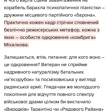
А чого варта сцена завантаження на
корабель барахла психопатичної піаністки –
дружини місцевого партійного «барона».
Практично кожен кадр стрічки сповнений
безліччю режисерських метафор, кожна з
яких – особисте одкровення «комбрига»
Міхалкова.
Залишається, втім, питання: для кого воно –
це одкровення? Ветеран не сприйме
надривного натуралізму батальних
«м’ясорубок» та посміховиська у вигляді
радянської армії. Глядачам же молодшого
покоління для відчуття повного спектру
військової драми цілком би вистачило
«Виродків» Тарантіно чи «Рядового Райана»