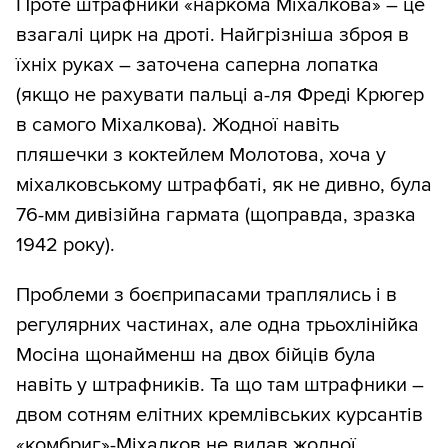
Проте штрафники «наркома Міхалкова» – це
взагалі цирк на дроті. Найгрізніша зброя в
їхніх руках – заточена саперна лопатка
(якщо не рахувати пальці а-ля Фреді Крюгер
в самого Міхалкова). Жодної навіть
пляшечки з коктейлем Молотова, хоча у
міхалковському штрафбаті, як не дивно, була
76-мм дивізійна гармата (щоправда, зразка
1942 року).
Проблеми з боєприпасами траплялись і в
регулярних частинах, але одна трьохлінійка
Мосіна щонайменш на двох бійців була
навіть у штрафників. Та що там штрафники –
двом сотням елітних кремлівських курсантів
«комбриг»-Міхалков не видав жодної