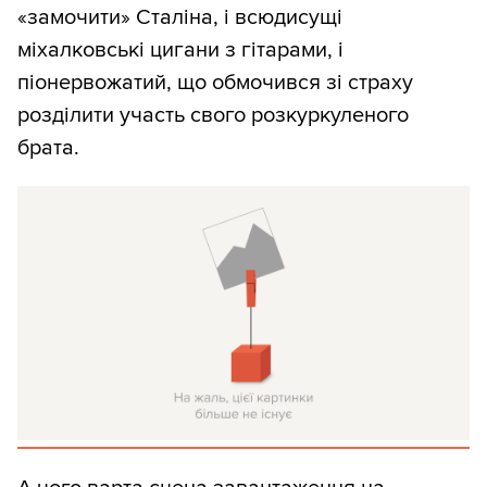
«замочити» Сталіна, і всюдисущі
міхалковські цигани з гітарами, і
піонервожатий, що обмочився зі страху
розділити участь свого розкуркуленого
брата.