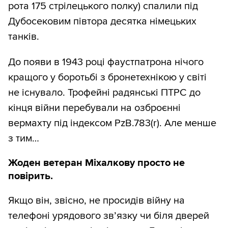
рота 175 стрілецького полку) спалили під
Дубосековим півтора десятка німецьких
танків.
До появи в 1943 році фаустпатрона нічого
кращого у боротьбі з бронетехнікою у світі
не існувало. Трофейні радянські ПТРС до
кінця війни перебували на озброєнні
вермахту під індексом PzB.783(r). Але менше
з тим…
Жоден ветеран Міхалкову просто не
повірить.
Якщо він, звісно, не просидів війну на
телефоні урядового зв’язку чи біля дверей