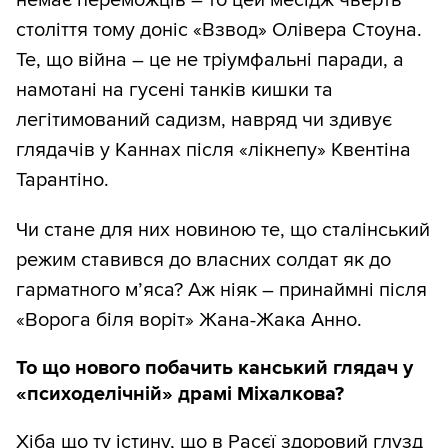
немає переможців – то цей месідж чверть
століття тому доніс «Взвод» Олівера Стоуна.
Те, що війна – це не тріумфальні паради, а
намотані на гусені танків кишки та
легітимований садизм, навряд чи здивує
глядачів у Каннах після «лікнепу» Квентіна
Тарантіно.
Чи стане для них новиною те, що сталінський
режим ставився до власних солдат як до
гарматного м’яса? Аж ніяк – принаймні після
«Ворога біля воріт» Жана-Жака Анно.
То що нового побачить канський глядач у
«психоделічній» драмі Міхалкова?
Хіба що ту істину, що в Расєї здоровий глузд