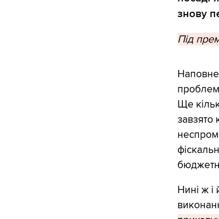
знову п
Під пре
Наповнен
проблема
Ще кільк
завзято 
неспром
фіскальн
бюджетн
Нині ж і
виконанн