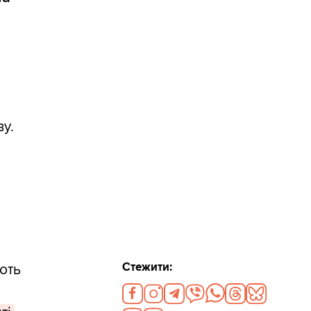
у.
Стежити:
ують