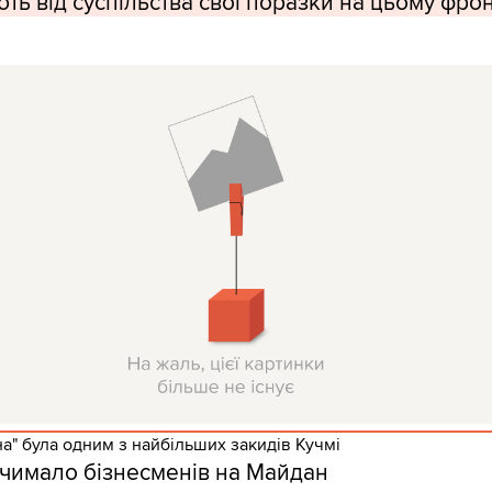
ть від суспільства свої поразки на цьому фрон
а" була одним з найбільших закидів Кучмі
 чимало бізнесменів на Майдан