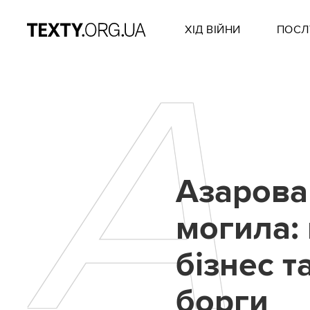
ХІД ВІЙНИ
ПОСЛ
А
Азарова
могила: 
бізнес т
борги