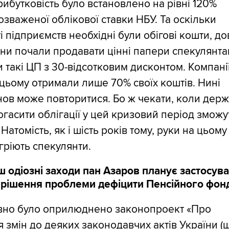
рибутковість було встановлено на рівні 120%
зваженої облікової ставки НБУ. Та оскільки
і підприємств необхідні були обігові кошти, до
ни почали продавати цінні папери спекулянтам
 такі ЦП з 30-відсотковим дисконтом. Компані
цьому отримали лише 70% своїх коштів. Нині
знов може повторитися. Бо ж чекати, коли дер
гасити облігації у цей кризовий період зможу
 Натомість, як і шість років тому, руки на цьому
гріють спекулянти.
 одіозні заходи пан Азаров планує застосув
ирішення проблеми дефіцити Пенсійного фонд
но було оприлюднено законопроект «Про
 змін до деяких законодавчих актів України 