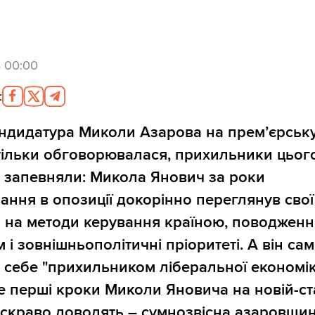
4 00:00
:
ндидатура Миколи Азарова на прем’єрськ
тільки обговорювалася, прихильники цьог
 запевняли: Микола Янович за роки
ання в опозиції докорінно переглянув свої
 на методи керування країною, поводженн
 і зовнішньополітичні пріоритеті. А він сам
 себе "прихильником ліберальної економік
же перші кроки Миколи Яновича на новій-ст
яскраво доводять – сумнозвісна азаровщи