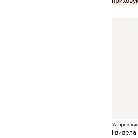
приховую
"Азаровщин
і вивела