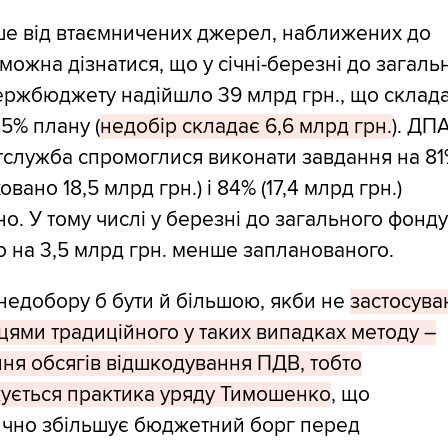
ше від втаємничених джерел, наближених до
 можна дізнатися, що у січні-березні до загаль
ержбюджету надійшло 39 млрд грн., що склад
5% плану (
недобір складає 6,6 млрд грн.
). ДП
служба спромоглися виконати завдання на 8
вано 18,5 млрд грн.) і 84% (17,4 млрд грн.)
но. У тому числі у березні до загального фонд
 на 3,5 млрд грн. менше запланованого.
недобору б бути й більшою, якби не
застосува
цями традиційного у таких випадках методу –
ня обсягів відшкодування ПДВ, тобто
ується практика уряду Тимошенко
, що
ично збільшує бюджетний борг перед