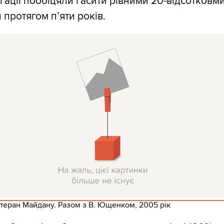
ігації пообіцяли гасити рівними 20-відсотковм
 протягом п’яти років.
етеран Майдану. Разом з В. Ющенком, 2005 рік