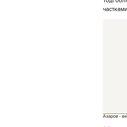
Тоді обл
частками
Азаров - в