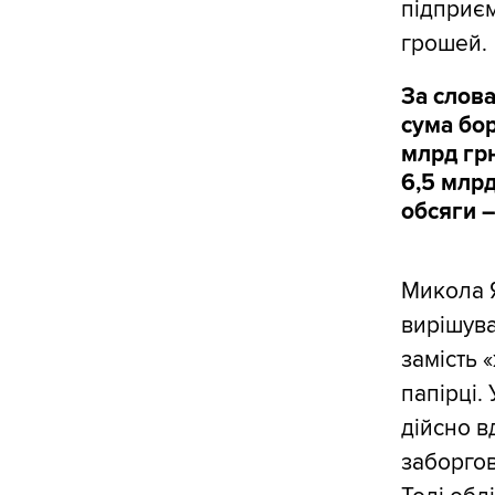
підприєм
грошей.
За слов
сума бор
млрд грн
6,5 млрд
обсяги –
Микола 
вирішува
замість
папірці.
дійсно в
заборгов