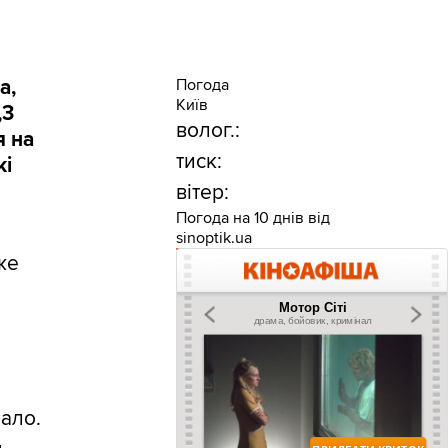
а,
Погода
Київ
,3
волог.:
я на
тиск:
кі
вітер:
Погода на 10 днів від
sinoptik.ua
же
шало.