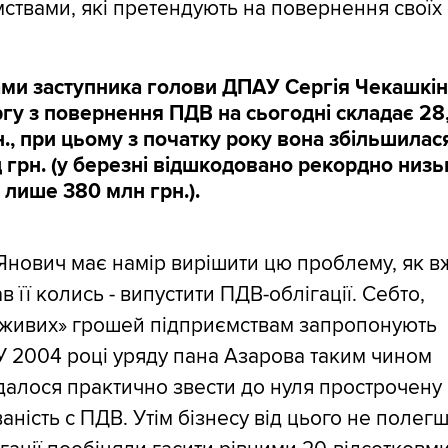
ствами, які претендують на повернення своїх
ами заступника голови ДПАУ Сергія Чекашкін
гу з повернення ПДВ на сьогодні складає 28
., при цьому з початку року вона збільшилас
 грн. (у березні відшкодовано рекордно низь
 лише 380 млн грн.).
Янович має намір вирішити цю проблему, як в
в її колись - випустити ПДВ-облігації. Себто,
 «живих» грошей підприємствам запропонують
 У 2004 році уряду пана Азарова таким чином
далося практично звести до нуля прострочену
аність с ПДВ. Утім бізнесу від цього не полег