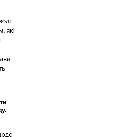
волі
, які
ї
жава
ть
ати
у.
(щодо