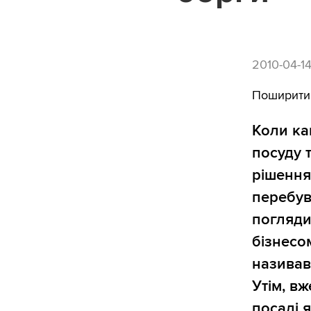
2010-04-1
Поширити
Коли ка
посуду 
рішення
перебув
погляди
бізнесом
називав
Утім, в
посаді 