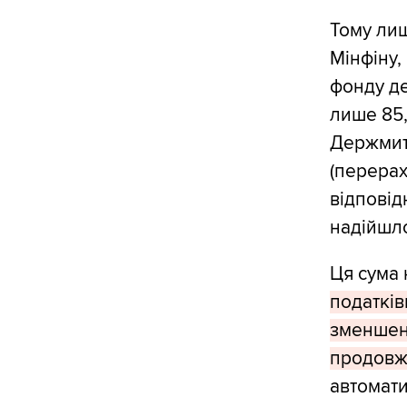
Тому ли
Мінфіну,
фонду д
лише 85,
Держмит
(перерахо
відповід
надійшло
Ця сума 
податків
зменшен
продовж
автомат