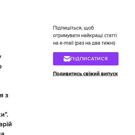
Підпишіться, щоб
отримувати найкращі статті
на e-mail (раз на два тижні)
у
ПІДПИСАТИСЯ
о
Подивитись свіжий випуск
я з
и".
арій
на