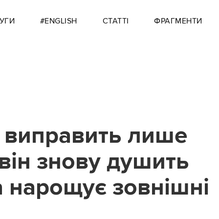
УГИ
#ENGLISH
СТАТТІ
ФРАГМЕНТИ
 виправить лише
він знову душить
а нарощує зовнішні