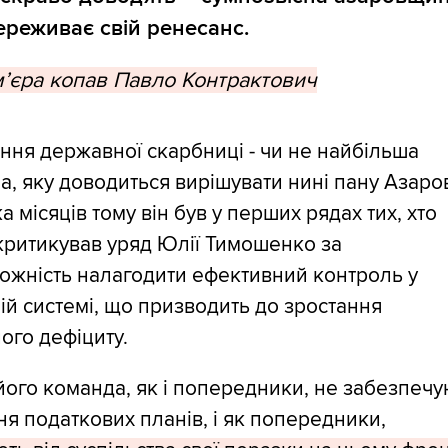
ереживає свій ренесанс.
м’єра копав Павло Контрактович
ня державної скарбниці - чи не найбільша
, яку доводиться вирішувати нині пану Азаров
а місяців тому він був у перших рядах тих, хто
критикував уряд Юлії Тимошенко за
ожність налагодити ефективний контроль у
ій системі, що призводить до зростання
ого дефіциту.
 його команда, як і попередники, не забезпеч
я податкових планів, і як попередники,