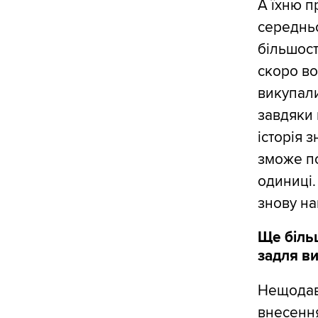
А їхню п
середньо
більшост
скоро во
викупали
завдяки 
історія 
зможе по
одиниці.
знову на
Ще більш
задля в
Нещодав
внесення