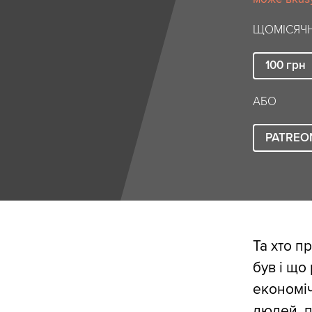
ЩОМІСЯЧН
100
грн
АБО
PATREO
Та хто п
був і що
економіч
людей, п