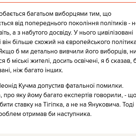
добається багатьом виборцями тим, що
ється від попереднього покоління політиків - н
іть, а з набутого досвіду. У нього цивілізовані
і він більше схожий на європейського політика
. Якщо б ми детально вивчили його виборців, н
я б міські жителі, досить освічені, я б сказав, 
вані, ніж багато інших.
еонід Кучма допустив фатальної помилки.
 про яку йому багато експертів говорили, - щ
бити ставку на Тігіпка, а не на Януковича. Тоді 
роблем отримав би наступника.