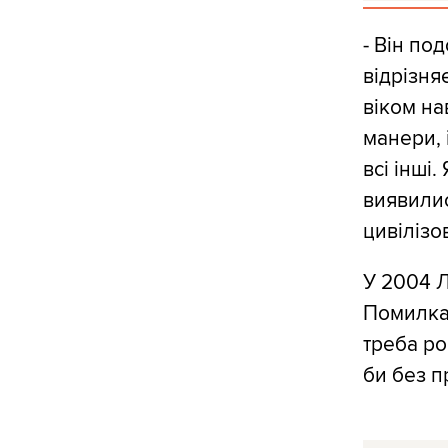
- Він по
відрізня
віком нав
манери, 
всі інші
виявилис
цивілізо
У 2004 Л
Помилка,
треба ро
би без п