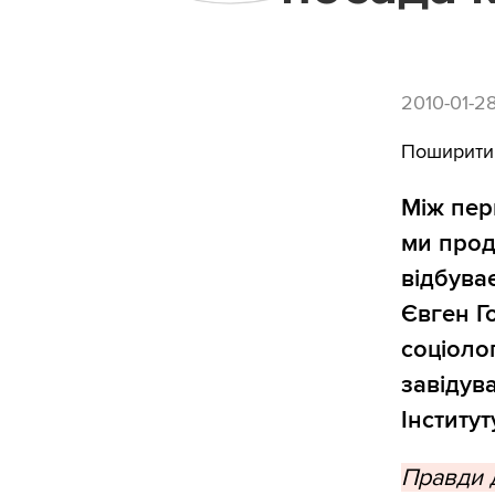
2010-01-2
Поширити
Між пер
ми прод
відбува
Євген Г
соціоло
завідув
Інститут
Правди 