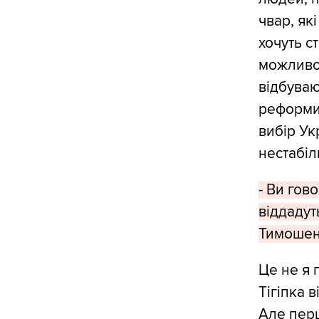
чвар, як
хочуть с
можливо 
відбуваю
реформи 
вибір Ук
нестабіл
- Ви гов
віддадут
Тимошенк
Це не я 
Тігіпка 
Але перш