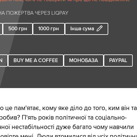
А ПОЖЕРТВА ЧЕРЕЗ LIQPAY
500
грн
1000
грн
Інша сума
N
BUY ME A COFFEE
МОНОБАЗА
PAYPAL
ро це пам'ятає, кому яке діло до того, ким він т
 робив? П'ять років політичної та соціально-
ної нестабільності дуже багато чому навчили
овірте мені. Люди втомилися від усіх політичн