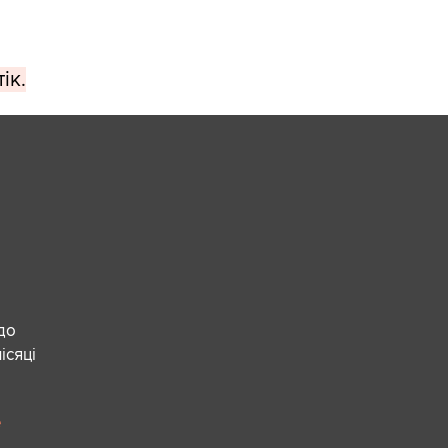
ік.
 до
ісяці
е