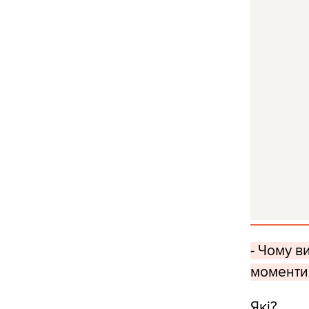
- Чому в
моменти 
Які?