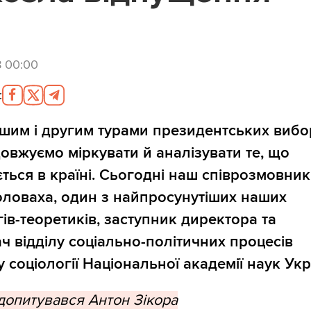
8 00:00
:
шим і другим турами президентських вибо
овжуємо міркувати й аналізувати те, що
ється в країні. Сьогодні наш співрозмовник
оловаха, один з найпросунутіших наших
гів-теоретиків, заступник директора та
ач відділу соціально-політичних процесів
у соціології Національної академії наук Укр
допитувався Антон Зікора