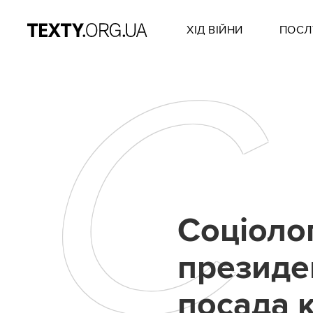
ХІД ВІЙНИ
ПОСЛ
С
Соціоло
президен
посада 