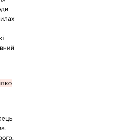
юди
вилах
кі
ивний
гіпко
орець
ва.
рого.