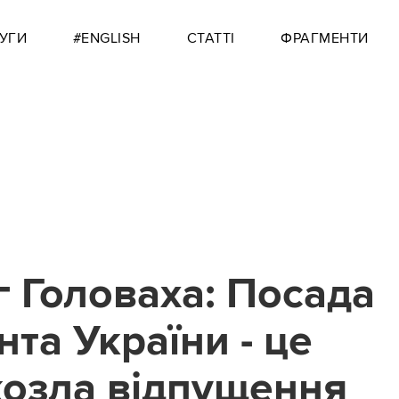
УГИ
#ENGLISH
СТАТТІ
ФРАГМЕНТИ
г Головаха: Посада
та України - це
козла відпущення