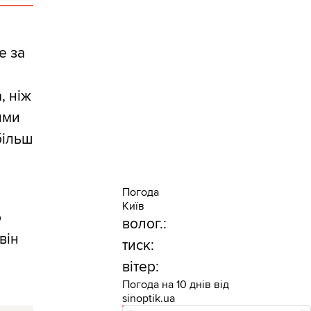
е за
, ніж
ими
більш
Погода
Київ
о
волог.:
він
тиск:
вітер:
Погода на 10 днів від
sinoptik.ua