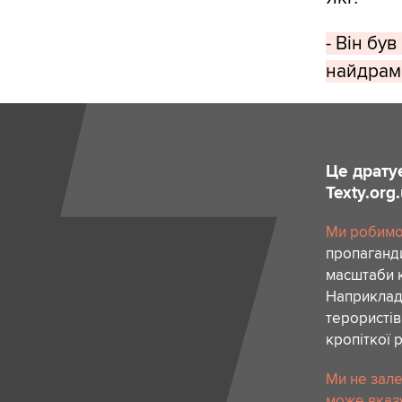
- Він бу
найдрама
Це драту
Texty.org
Ми робимо 
пропаганди
масштаби к
Наприклад,
терористів
кропіткої 
Ми не зале
може вказу