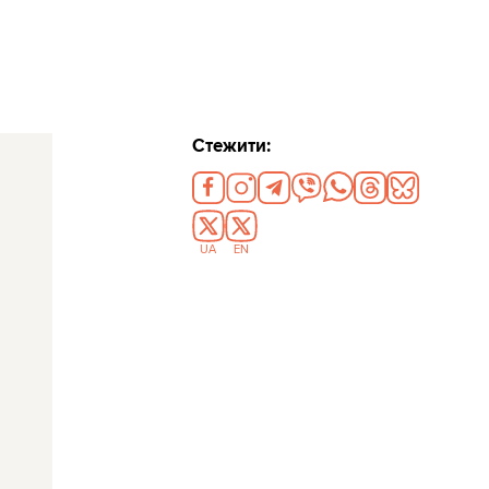
Стежити:
UA
EN