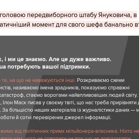
в головою передвиборного штабу Януковича, в
тичніший момент для свого шефа банально вт
є, і ми це знаємо. Але це дуже важливо.
.ua потребують вашої підтримки.
те, на що не наважуються інші.
Розкриваємо схеми
стів, називаємо імена зрадників, показуємо справжні
атастроф, стаємо ворогами найвпливовіших людей світу.
 Ілон Маск писав у своєму твіті, що нас треба прирівняти
. За більшістю наших матеріалів із журналістики даних — м
роботи й сотні перевірених джерел інформації.
жимо від політичних примх мільйонера-власника. Ніхто н
вати нам, чого не говорити чи про що не повідомляти.