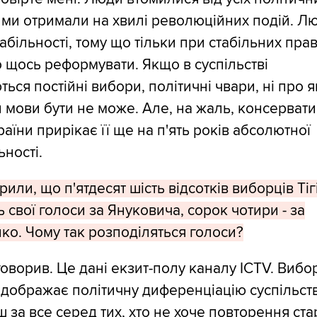
і ми отримали на хвилі революційних подій. Л
табільності, тому що тільки при стабільних пра
щось реформувати. Якщо в суспільстві
ться постійні вибори, політичні чвари, ні про я
мови бути не може. Але, на жаль, консерват
раїни прирікає її ще на п'ять років абсолютної
ьності.
орили, що п'ятдесят шість відсотків виборців Ті
ь свої голоси за Януковича, сорок чотири - за
о. Чому так розподіляться голоси?
говорив. Це дані екзит-полу каналу ICTV. Виб
відображає політичну диференціацію суспільст
 за все серед тих, хто не хоче повторення ста