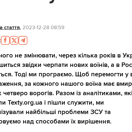
а стаття
,
2023-12-28 08:59
:
чого не змінювати, через кілька років в Укр
иться звідки черпати нових воїнів, а в Рос
ься. Тоді ми програємо. Щоб перемогти у в
аження, за кожного нашого воїна має вми
 четверо ворогів. Разом із аналітиками, як
и Texty.org.ua і пішли служити, ми
ізували найбільші проблеми ЗСУ та
овуємо над способами їх вирішення.