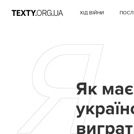
ХІД ВІЙНИ
ПОСЛ
Я
Як має
україн
виграт