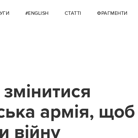
УГИ
#ENGLISH
СТАТТІ
ФРАГМЕНТИ
 змінитися
ська армія, щоб
и війну