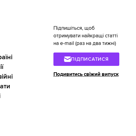
Підпишіться, щоб
отримувати найкращі статті
на e-mail (раз на два тижні)
аїні
ПІДПИСАТИСЯ
ії
Подивитись свіжий випуск
ійні
рати
і