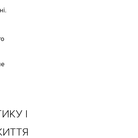
ні.
го
не
ИКУ І
ЖИТТЯ