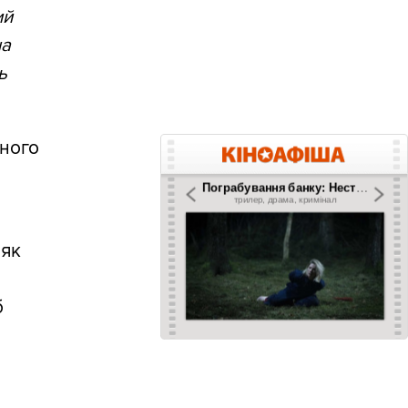
ий
на
ь
йного
 як
б