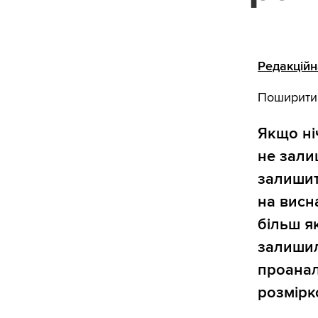
Редакційн
Поширити
Якщо ні
не залиш
залишит
на висн
більш як
залишил
проанал
розмірк