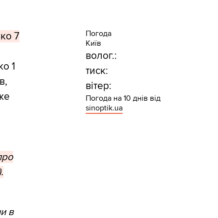
Погода
ко 7
Київ
волог.:
о 1
тиск:
в,
вітер:
вже
Погода на 10 днів від
sinoptik.ua
про
.
и в