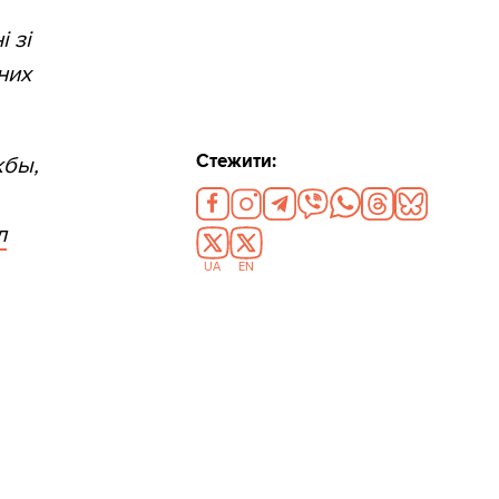
 зі
них
Стежити:
жбы,
л
UA
EN