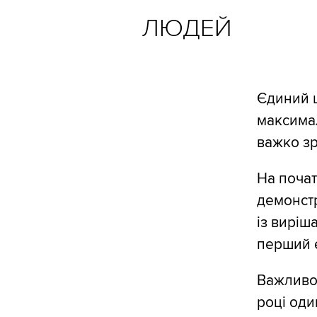
ЛЮДЕЙ
Єдиний ш
максимал
важко зр
На поча
демонстр
із виріш
перший е
Важливо 
році оди