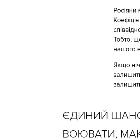
Росіяни 
Коефіціє
співвідн
Тобто, щ
нашого в
Якщо ніч
залишить
залишить
ЄДИНИЙ ШАНС 
ВОЮВАТИ, МА