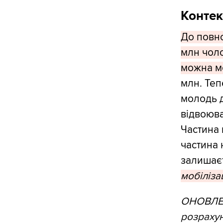
Контек
До повно
млн чолов
можна мо
млн. Теп
молодь до
відвоюва
Частина 
частина 
залишаєт
мобіліза
ОНОВЛЕН
розрахун