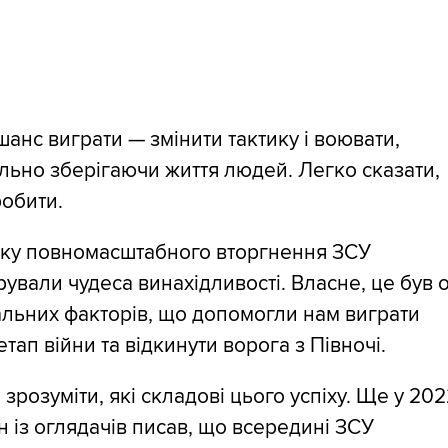
анс виграти — змінити тактику і воювати,
ьно зберігаючи життя людей. Легко сказати,
обити.
тку повномасштабного вторгнення ЗСУ
ували чудеса винахідливості. Власне, це був 
альних факторів, що допомогли нам виграти
тап війни та відкинути ворога з Півночі.
зрозуміти, які складові цього успіху. Ще у 20
н із оглядачів писав, що всередині ЗСУ