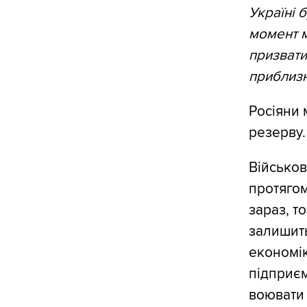
Україні 
момент м
призвати
приблизн
Росіяни 
резерву.
Військов
протягом
зараз, т
залишить
економік
підприєм
воювати 