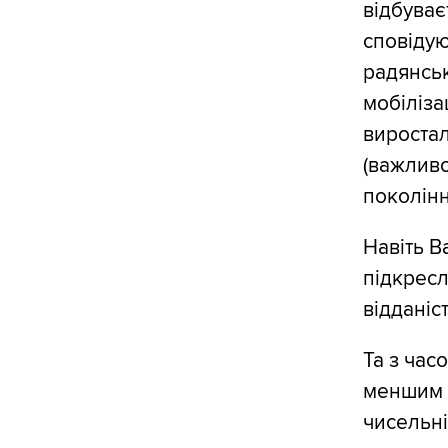
відбуває
сповідую
радянськ
мобіліза
виростал
(важливо
поколінн
Навіть В
підкресл
відданіс
Та з час
меншим і
чисельніс