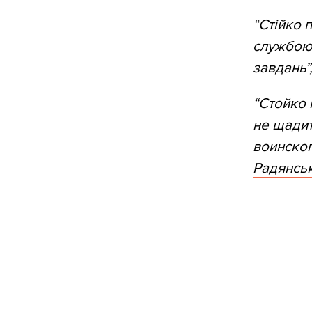
“Стійко 
службою,
завдань”
“Стойко 
не щадит
воинског
Радянсь