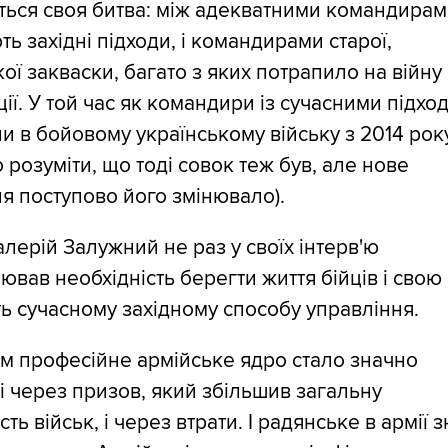
ться своя битва: між адекватними командирами
ть західні підходи, і командирами старої,
ої закваски, багато з яких потрапило на війну
ції. У той час як командири із сучасними підхо
и в бойовому українському війську з 2014 рок
 розуміти, що тоді совок теж був, але нове
я поступово його змінювало).
алерій Залужний не раз у своїх інтерв'ю
ював необхідність берегти життя бійців і свою
ть сучасному західному способу управління.
ом професійне армійське ядро стало значно
 через призов, який збільшив загальну
ть військ, і через втрати. І радянське в армії 