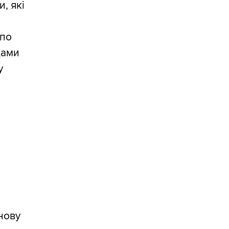
, які
 по
дами
у
знову