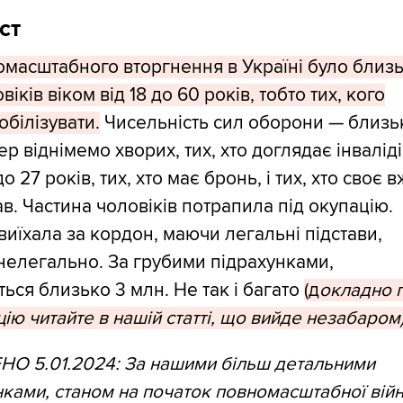
ст
масштабного вторгнення в Україні було близь
іків віком від 18 до 60 років, тобто тих, кого
білізувати.
Чисельність сил оборони — близьк
ер віднімемо хворих, тих, хто доглядає інваліді
 27 років, тих, хто має бронь, і тих, хто своє 
в. Частина чоловіків потрапила під окупацію.
виїхала за кордон, маючи легальні підстави,
нелегально. За грубими підрахунками,
ься близько 3 млн. Не так і багато
(д
окладно 
цію читайте в нашій статті, що вийде незабаром)
О 5.01.2024: За нашими більш детальними
ками, станом на початок повномасштабної війн