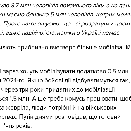
було 8.7 млн чоловіків призивного віку, а на дан
и маємо близько 5 млн чоловіків, котрих мож
. Проте наголошуємо, що всі розрахунки досит
і, адже надійної статистики в Україні немає.
мають приблизно вчетверо більше мобілізаці
і зараз хочуть мобілізувати додатково 0,5 млн
 2024-го. Якщо бойові дії відбуватимуться так,
о через три роки придатних до мобілізації
ся 1,5 млн. А ще треба комусь працювати, що
а жевріла, люди потрібні й на військових
ствах. Путін днями розповідав, що готовий
пʼять років.