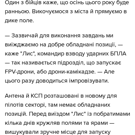
Один з бійців каже, що осінь цього року буде
ранньою. Викочуємося з міста й прямуємо в
дике поле.
— Зазвичай для виконання завдань ми
виїжджаємо на добре обладнані позиції, —
каже "Лис", командир взводу ударних БПЛА
— так називається підрозділ, що запускає
FPV-дрони, або дрони-камікадзе. — Але
цього разу доводиться імпровізувати.
Антена й КСП розташовані в новому для
пілотів секторі, там немає обладнаних
позицій. Перед виїздом "Лис" із побратимами
кілька днів кружляв полями та ярами —
вишукували зручне місце для запуску