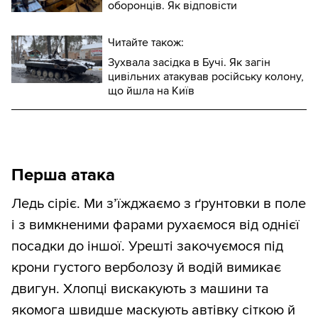
оборонців. Як відповісти
Читайте також:
Зухвала засідка в Бучі. Як загін
цивільних атакував російську колону,
що йшла на Київ
Перша атака
Ледь сіріє. Ми з’їжджаємо з ґрунтовки в поле
і з вимкненими фарами рухаємося від однієї
посадки до іншої. Урешті закочуємося під
крони густого верболозу й водій вимикає
двигун. Хлопці вискакують з машини та
якомога швидше маскують автівку сіткою й