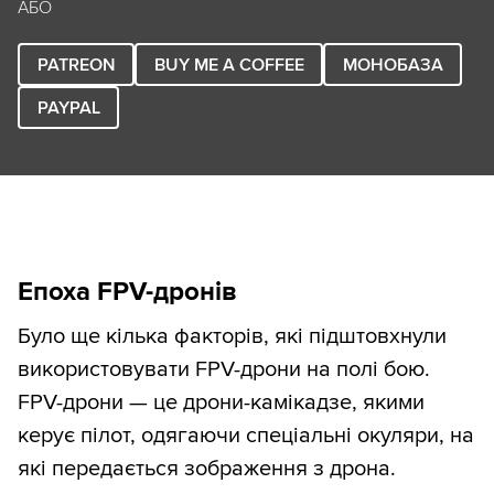
АБО
PATREON
BUY ME A COFFEE
МОНОБАЗА
PAYPAL
Епоха FPV-дронів
Було ще кілька факторів, які підштовхнули
використовувати FPV-дрони на полі бою.
FPV-дрони — це дрони-камікадзе, якими
керує пілот, одягаючи спеціальні окуляри, на
які передається зображення з дрона.