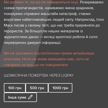
Ми робимо те, на що не наважуються інші.
Розкриваємо
схеми пропагандистів, називаємо імена зрадників,
показуємо справжні масштаби катастроф, стаємо
ворогами найвпливовіших людей світу. Наприклад, Ілон
Маск писав у своєму твіті, що нас треба прирівняти до
терористів. За більшістю наших матеріалів із
журналістики даних — місяці кропіткої роботи й сотні
перевірених джерел інформації.
Ми не залежимо від політичних примх мільйонера-
власника. Ніхто не може вказувати нам, чого не
говорити чи про що не повідомляти.
ЩОМІСЯЧНА ПОЖЕРТВА ЧЕРЕЗ LIQPAY
100
грн
500
грн
1000
грн
Інша сума