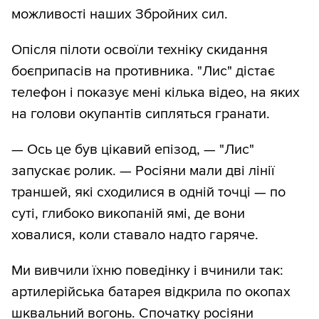
можливості наших Збройних сил.
Опісля пілоти освоїли техніку скидання
боєприпасів на противника. "Лис" дістає
телефон і показує мені кілька відео, на яких
на голови окупантів сипляться гранати.
— Ось це був цікавий епізод, — "Лис"
запускає ролик. — Росіяни мали дві лінії
траншей, які сходилися в одній точці — по
суті, глибоко викопаній ямі, де вони
ховалися, коли ставало надто гаряче.
Ми вивчили їхню поведінку і вчинили так:
артилерійська батарея відкрила по окопах
шквальний вогонь. Спочатку росіяни