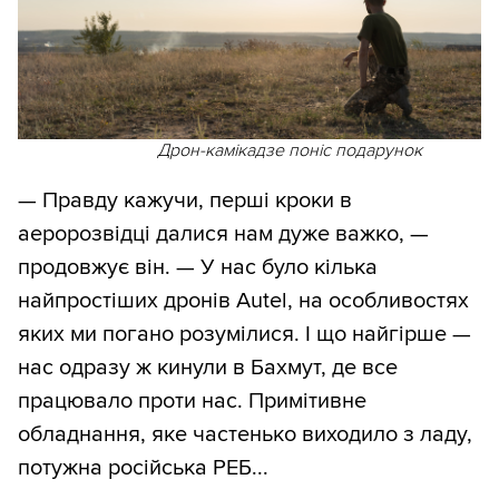
Дрон-камікадзе поніс подарунок
— Правду кажучи, перші кроки в
аеророзвідці далися нам дуже важко, —
продовжує він. — У нас було кілька
найпростіших дронів Autel, на особливостях
яких ми погано розумілися. І що найгірше —
нас одразу ж кинули в Бахмут, де все
працювало проти нас. Примітивне
обладнання, яке частенько виходило з ладу,
потужна російська РЕБ...