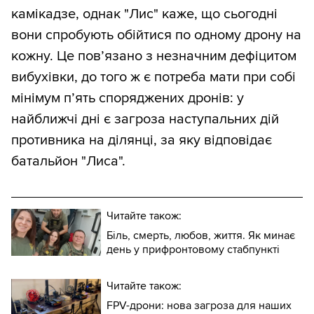
камікадзе, однак "Лис" каже, що сьогодні
вони спробують обійтися по одному дрону на
кожну. Це пов’язано з незначним дефіцитом
вибухівки, до того ж є потреба мати при собі
мінімум п’ять споряджених дронів: у
найближчі дні є загроза наступальних дій
противника на ділянці, за яку відповідає
батальйон "Лиса".
Читайте також:
Біль, смерть, любов, життя. Як минає
день у прифронтовому стабпункті
Читайте також:
FPV-дрони: нова загроза для наших