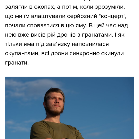
залягли в окопах, а потім, коли зрозуміли,
що ми їм влаштували серйозний "концерт",
почали сповзатися в цю яму. В цей час над
нею вже висів рій дронів з гранатами. І як
тільки яма під зав’язку наповнилася
окупантами, всі дрони синхронно скинули
гранати.