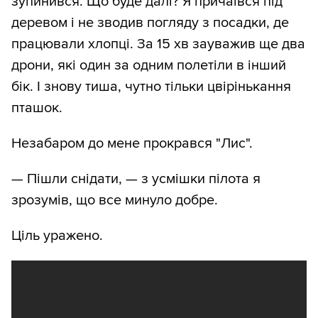
зупинився. Що буде далі? Я причаївся під
деревом і не зводив погляду з посадки, де
працювали хлопці. За 15 хв зауважив ще два
дрони, які один за одним полетіли в інший
бік. І знову тиша, чутно тільки цвірінькання
пташок.
Незабаром до мене прокрався "Лис".
— Пішли снідати, — з усмішки пілота я
зрозумів, що все минуло добре.
Ціль уражено.