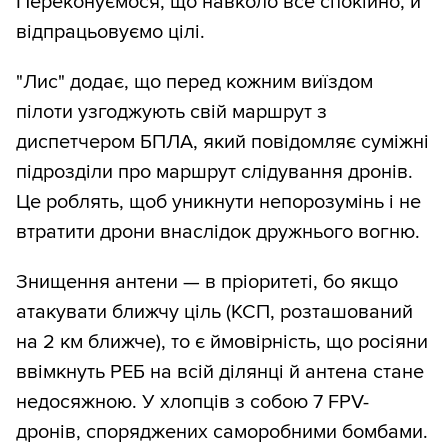
Переконуємося, що навколо все спокійно, й
відпрацьовуємо цілі.
"Лис" додає, що перед кожним виїздом
пілоти узгоджують свій маршрут з
диспетчером БПЛА, який повідомляє суміжні
підрозділи про маршрут слідування дронів.
Це роблять, щоб уникнути непорозумінь і не
втратити дрони внаслідок дружнього вогню.
Знищення антени — в пріоритеті, бо якщо
атакувати ближчу ціль (КСП, розташований
на 2 км ближче), то є ймовірність, що росіяни
ввімкнуть РЕБ на всій ділянці й антена стане
недосяжною. У хлопців з собою 7 FPV-
дронів, споряджених саморобними бомбами.