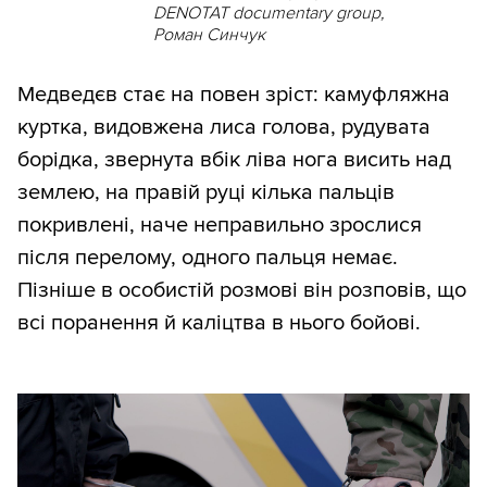
DENOTAT documentary group,
Роман Синчук
Медведєв стає на повен зріст: камуфляжна
куртка, видовжена лиса голова, рудувата
борідка, звернута вбік ліва нога висить над
землею, на правій руці кілька пальців
покривлені, наче неправильно зрослися
після перелому, одного пальця немає.
Пізніше в особистій розмові він розповів, що
всі поранення й каліцтва в нього бойові.