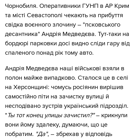
Чорнобиля. Оперативники ГУНП в АР Крим
та місті Севастополі чекають на прибуття
свідка воєнного злочину – "псковського
десантника" Андрія Медведєва. Тут-таки на
бордюрі парковки досі видно сліди гару від
спаленого понад рік тому авто.
Андрія Медведєва наші військові взяли в
полон майже випадково. Сталося це в селі
на Херсонщині: чомусь росіянин вирішив
самостійно піти на зачистку вулиці й
несподівано зустрів український підрозділ.
"
Ты тот конец улицы зачистил?"
– крикнули
вони йому здалеку, думаючи, що це
побратим.
"Да"
, – збрехав у відповідь