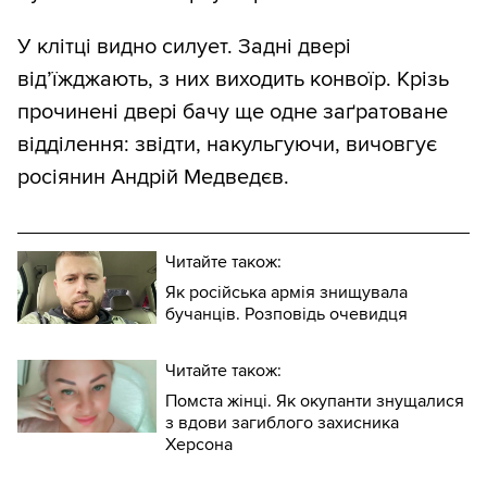
У клітці видно силует. Задні двері
від’їжджають, з них виходить конвоїр. Крізь
прочинені двері бачу ще одне заґратоване
відділення: звідти, накульгуючи, вичовгує
росіянин Андрій Медведєв.
Читайте також:
Як російська армія знищувала
бучанців. Розповідь очевидця
Читайте також:
Помста жінці. Як окупанти знущалися
з вдови загиблого захисника
Херсона