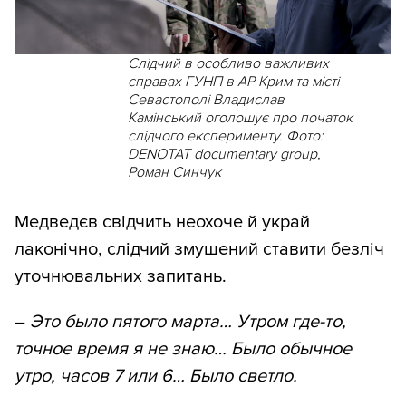
Слідчий в особливо важливих
справах ГУНП в АР Крим та місті
Севастополі Владислав
Камінський оголошує про початок
слідчого експерименту. Фото:
DENOTAT documentary group,
Роман Синчук
Медведєв свідчить неохоче й украй
лаконічно, слідчий змушений ставити безліч
уточнювальних запитань.
–
Это было пятого марта… Утром где-то,
точное время я не знаю… Было обычное
утро, часов 7 или 6… Было светло.