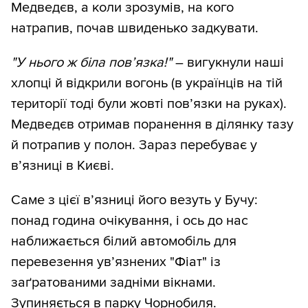
Медведєв, а коли зрозумів, на кого
натрапив, почав швиденько задкувати.
"У нього ж біла пов’язка!"
– вигукнули наші
хлопці й відкрили вогонь (в українців на тій
території тоді були жовті пов’язки на руках).
Медведєв отримав поранення в ділянку тазу
й потрапив у полон. Зараз перебуває у
в’язниці в Києві.
Саме з цієї в’язниці його везуть у Бучу:
понад година очікування, і ось до нас
наближається білий автомобіль для
перевезення ув’язнених "Фіат" із
заґратованими задніми вікнами.
Зупиняється в парку Чорнобиля.