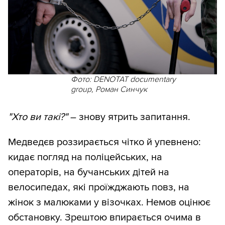
Фото: DENOTAT documentary
group, Роман Синчук
"Хто ви такі?"
– знову ятрить запитання.
Медведєв роззирається чітко й упевнено:
кидає погляд на поліцейських, на
операторів, на бучанських дітей на
велосипедах, які проїжджають повз, на
жінок з малюками у візочках. Немов оцінює
обстановку. Зрештою впирається очима в