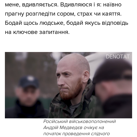
мене, вдивляється. Вдивляюся і я: наївно
прагну розгледіти сором, страх чи каяття.
Бодай щось людське, бодай якусь відповідь
на ключове запитання.
Російський військовополонений
Андрій Медведєв очікує на
початок проведення слідчого