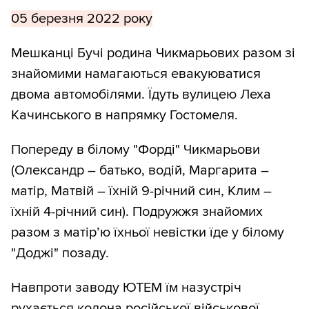
05 березня 2022 року
Мешканці Бучі родина Чикмарьових разом зі
знайомими намагаються евакуюватися
двома автомобілями. Їдуть вулицею Леха
Качинського в напрямку Гостомеля.
Попереду в білому "Форді" Чикмарьови
(Олександр – батько, водій, Маргарита –
матір, Матвій – їхній 9-річний син, Клим –
їхній 4-річний син). Подружжя знайомих
разом з матір’ю їхньої невістки їде у білому
"Доджі" позаду.
Навпроти заводу ЮТЕМ їм назустріч
рухається колона російської військової