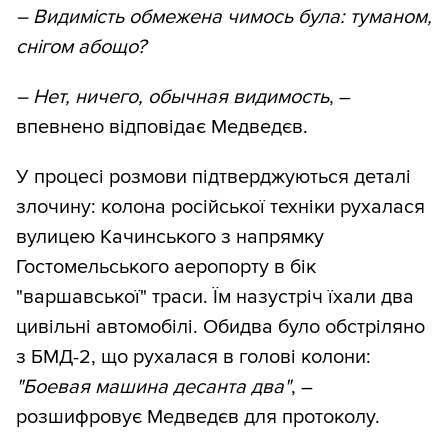
– Видимість обмежена чимось була: туманом,
снігом абощо?
– Нет, ничего, обычная видимость
, –
впевнено відповідає Медведєв.
У процесі розмови підтверджуються деталі
злочину: колона російської техніки рухалася
вулицею Качинського з напрямку
Гостомельського аеропорту в бік
"варшавської" траси. Їм назустріч їхали два
цивільні автомобілі. Обидва було обстріляно
з БМД-2, що рухалася в голові колони:
"Боевая машина десанта два"
, –
розшифровує Медведєв для протоколу.