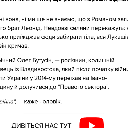
і ні вона, ні ми ще не знаємо, що з Романом за
го брат Леонід. Невдовзі селяни перекажуть:
тько приїжджав сюди забирати тіла, вся Лукаші
він кричав.
-річний Олег Бутусін, — росіянин, колишній
ець із Владивостока, який після початку війн
оти України у 2014-му переїхав на Івано-
ину й долучився до “Правого сектора”.
війна”, —
каже чоловік.
ДИВІТЬСЯ НАС ТУТ