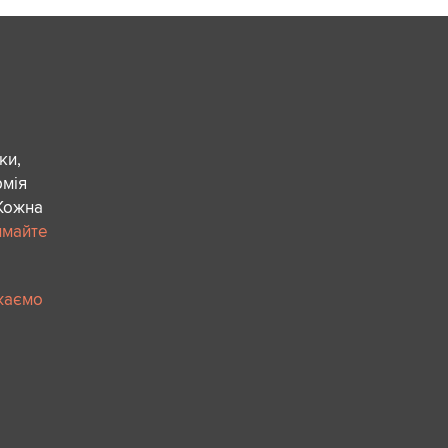
ки,
рмія
 Кожна
имайте
ажаємо