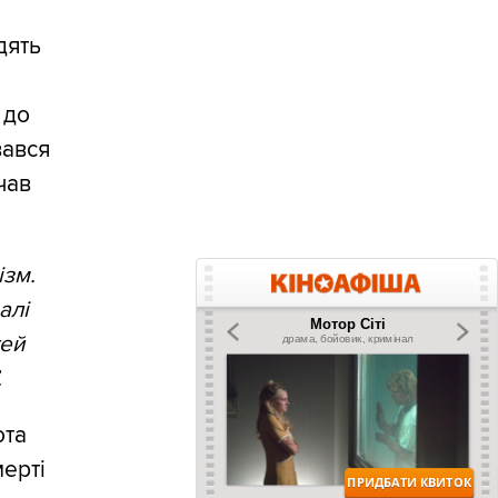
дять
 до
вався
чав
ізм.
алі
тей
.
ота
мерті