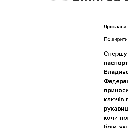
Ярослава
Поширити
Спершу 
паспорт
Владиво
Федерац
приноси
ключів 
рукавиц
коли по
боїв, як