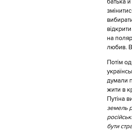
батька й
змінитис
вибирати
відкрити
на поляр
любив. В
Потім од
українсь
думали п
жити в к
Путіна в
земель р
російськ
бути стр