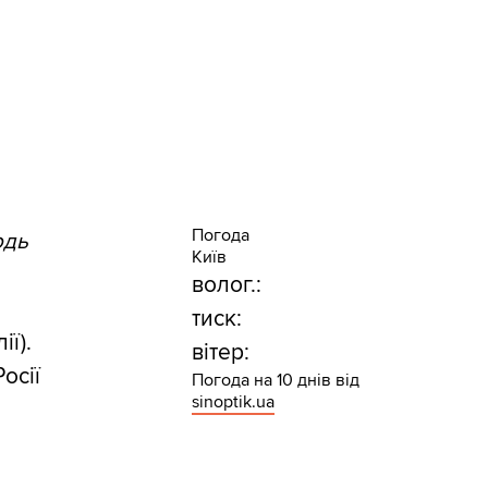
Погода
одь
Київ
волог.:
тиск:
ї).
вітер:
осії
Погода на 10 днів від
sinoptik.ua