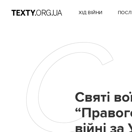
ХІД ВІЙНИ
ПОСЛ
С
Святі во
“Правог
війні за