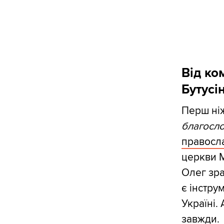
Від ко
Бутусі
Перш ніж
благосло
правосл
церкви М
Олег зра
є інстру
Україні.
завжди.