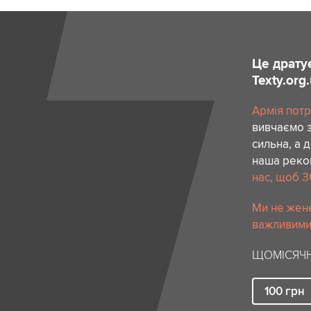
Це драту
Texty.org
Армія потр
вивчаємо з
сильна, а 
наша реком
нас, щоб З
Ми не жене
важливими 
ЩОМІСЯЧН
100
грн