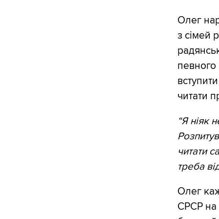
Олег нар
з сімей 
радянськ
певного 
вступити
читати п
“Я ніяк 
Розпитув
читати с
треба ві
Олег каж
СРСР на 