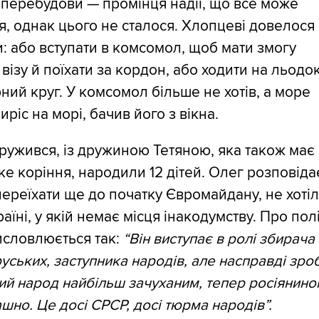
 перебудови — промінця надії, що все може
я, однак цього не сталося. Хлопцеві довелося
: або вступати в комсомол, щоб мати змогу
 візу й поїхати за кордон, або ходити на льодо
ний круг. У комсомол більше не хотів, а море
иріс на морі, бачив його з вікна.
ружився, із дружиною Тетяною, яка також має
ке коріння, народили 12 дітей. Олег розповіда
ереїхати ще до початку Євромайдану, не хоті
раїні, у якій немає місця інакодумству. Про пол
исловлюється так:
“Він виступає в ролі збирача
уських, заступника народів, але насправді зро
ий народ найбільш зачуханим, тепер росіянино
ашно. Це досі СРСР, досі тюрма народів”.