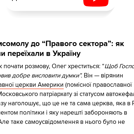
мсомолу до “Правого сектора”: як
ни переїхали в Україну
 почати розмову, Олег хреститься: “
Щоб Госп
вив добре висловити думки”.
Він — вірянин
авної церкви Америки
(помісної православної
осковського патріархату зі статусом автокефалі
зу наголошує, що це не та сама церква, яка в Р
ментом політики і яку нарешті забороняють в
 Але таке самоусвідомлення в нього було не