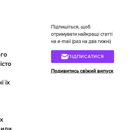
Підпишіться, щоб
отримувати найкращі статті
на e-mail (раз на два тижні)
ого
ПІДПИСАТИСЯ
істо
Подивитись свіжий випуск
і їх
х
нили.