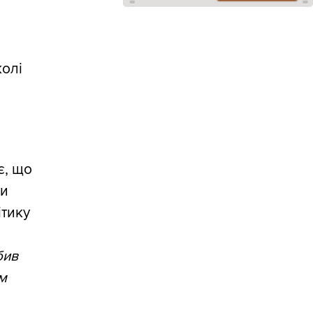
колі
є, що
ли
ітику
бив
м