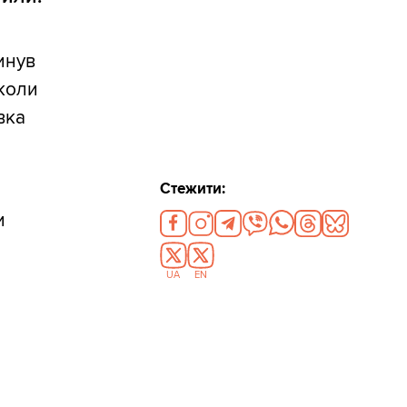
гинув
 коли
вка
Стежити:
и
UA
EN