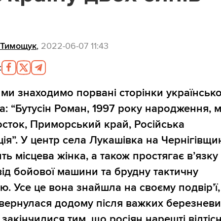
 Тимощук
,
2022-06-07 11:43
:
ми знаходимо порвані сторінки українськ
а: “Бутусін Роман, 1997 року народження, м
сток, Приморський край, Російська
ія”. У центр села Лукашівка на Чернігівщин
ть місцева жінка, а також простягає в’язку
від бойової машини та брудну тактичну
ю. Усе це вона знайшла на своєму подвір’ї,
вернулася додому після важких березневи
і закінчилися тим, що росіян нарешті відтіс