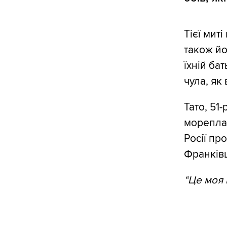
Тієї мит
також йо
їхній ба
чула, як 
Тато, 51
мореплав
Росії пр
Франківщ
“Це моя 