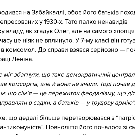
одився на Забайкаллі, обоє його батьків похо
репресованих у 1930-х. Тато палко ненавидів
у владу, як згадує Олег, але на самого хлопця
часу це ніяк не вплинуло. У 7-му класі він готу
 в комсомол. До справи взявся серйозно — по
раці Леніна.
не міг збагнути, що таке демократичний централ
ав комсоргів, але й вони не знали. Тоді почав д
ам: що сім’я — це пережиток феодалізму, що ді
дправляти в садки, а батьків — у трудову армію”
е: що дедалі більше перетворювався з “патрі
антикомуніста”. Повноліття його почалося зі с