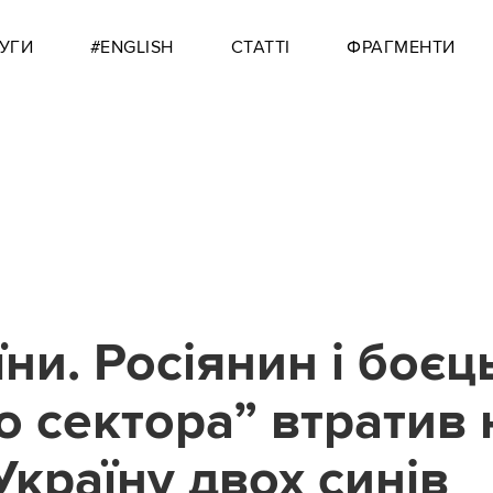
УГИ
#ENGLISH
СТАТТІ
ФРАГМЕНТИ
їни. Росіянин і боєц
о сектора” втратив 
 Україну двох синів