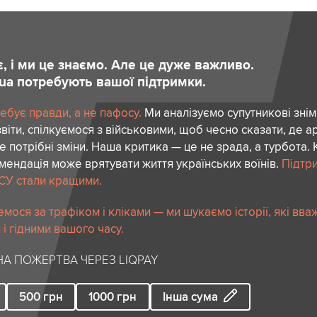
є, і ми це знаємо. Але це дуже важливо.
.ua потребують вашої підтримки.
ебує правди, а не пафосу.
Ми аналізуємо супутникові знім
віти, спілкуємося з військовими, щоб чесно сказати, де а
де потрібні зміни. Наша критика — це не зрада, а турбота.
ендація може врятувати життя українських воїнів.
Підтр
СУ стали кращими.
мося за трафіком і кліками — ми шукаємо історії, які вв
і гідними вашого часу.
А ПОЖЕРТВА ЧЕРЕЗ LIQPAY
500
грн
1000
грн
Інша сума