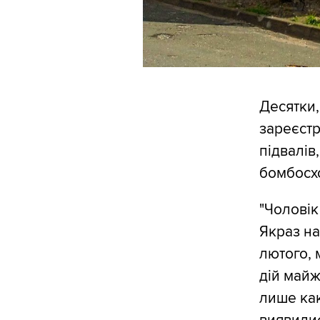
Десятки,
зареєстр
підвалів
бомбосх
"Чоловік
Якраз на
лютого, 
дій майж
лише как