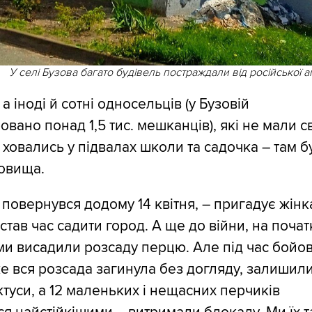
У селі Бузова багато будівель постраждали від російської аг
 а іноді й сотні односельців (у Бузовій
овано понад 1,5 тис. мешканців), які не мали с
, ховались у підвалах школи та садочка – там б
овища.
 повернувся додому 14 квітня, – пригадує жінка
став час садити город. А ще до війни, на почат
ми висадили розсаду перцю. Але під час бойо
е вся розсада загинула без догляду, залишил
туси, а 12 маленьких і нещасних перчиків