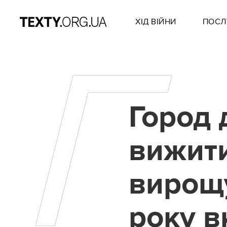
ХІД ВІЙНИ
ПОСЛ
Г
Город
вижити
вирощу
року в