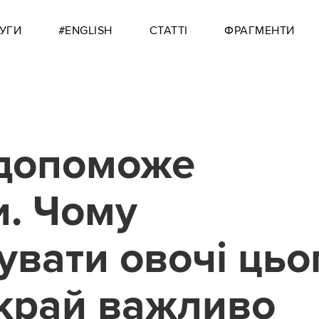
УГИ
#ENGLISH
СТАТТІ
ФРАГМЕНТИ
 допоможе
. Чому
вати овочі цьо
край важливо