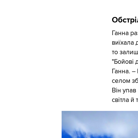
Обстрі
Ганна ра
виїхала 
то залиш
"Бойові 
Ганна. –
селом зб
Він упав
світла й