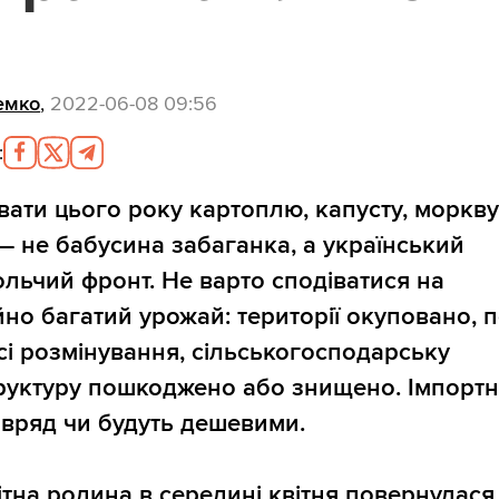
емко
,
2022-06-08 09:56
:
ати цього року картоплю, капусту, моркву
— не бабусина забаганка, а український
льчий фронт. Не варто сподіватися на
йно багатий урожай: території окуповано, 
сі розмінування, сільськогосподарську
руктуру пошкоджено або знищено. Імпортн
авряд чи будуть дешевими.
ітна родина в середині квітня повернулася