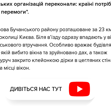
ьких організацій переконали: країні потріб
 перемоги".
ова Бучанського району розташоване за 23 км
 околиці Києва. Біля в’їзду одразу впадають у ві
йськового втручання. Особливо вражає будівл
 якій вибито вікна та зруйновано дах, а також
руч закрито клейонкою дірки в цегляних стін
 місці вікон.
ДИВІТЬСЯ НАС ТУТ