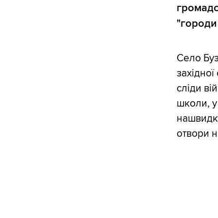
громадс
"городи
Село Буз
західної
сліди ві
школи, у
нашвидку
отвори на