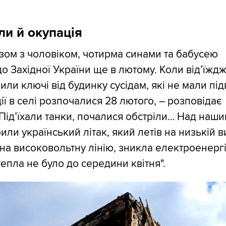
ли й окупація
зом з чоловіком, чотирма синами та бабусею
до Західної України ще в лютому. Коли від’їжд
или ключі від будинку сусідам, які не мали під
дії в селі розпочалися 28 лютого, – розповідає
 Під’їхали танки, почалися обстріли… Над наш
или український літак, який летів на низькій ви
 на високовольтну лінію, зникла електроенергі
 тепла не було до середини квітня".