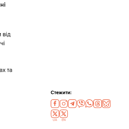
ні
 від
чі
я
ах та
Стежити:
UA
EN