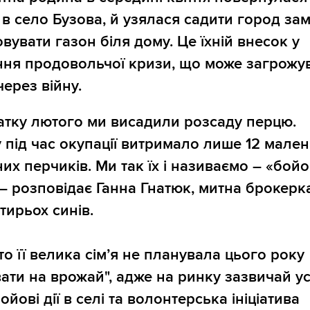
 в село Бузова, й узялася садити город зам
вувати газон біля дому. Це їхній внесок у
ня продовольчої кризи, що може загрожу
через війну.
атку лютого ми висадили розсаду перцю.
 під час окупації витримало лише 12 мале
их перчиків. Ми так їх і називаємо – «бойо
, – розповідає Ганна Гнатюк, митна брокерк
тирьох синів.
то її велика сім’я не планувала цього року
ати на врожай", адже на ринку зазвичай ус
йові дії в селі та волонтерська ініціатива