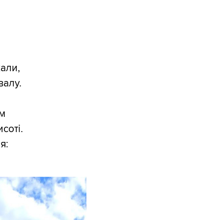
жали,
валу.
им
соті.
я: