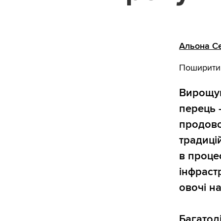
Альона С
Поширити
Вирощув
перець 
продово
традиці
в проце
інфраст
овочі н
Багатод