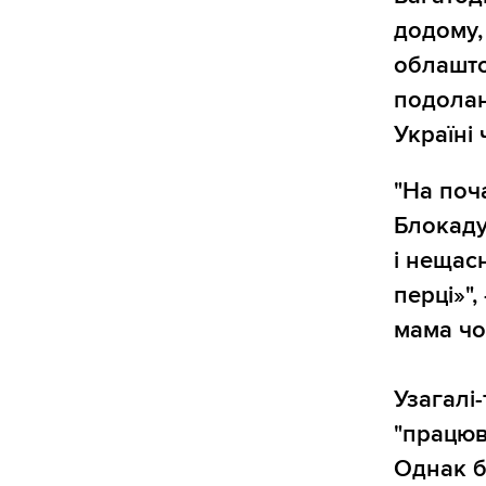
додому,
облашто
подолан
Україні 
"На поч
Блокаду
і нещасн
перці»"
мама чо
Узагалі-
"працюв
Однак бо