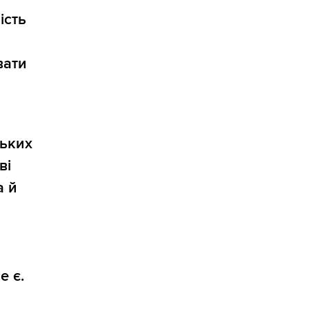
ість
вати
ньких
ві
а й
е є.