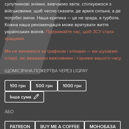
супутникові знімки, вивчаємо звіти, спілкуємося з
військовими, щоб чесно сказати, де армія сильна, а де
потрібні зміни. Наша критика — це не зрада, а турбота.
Кожна наша рекомендація може врятувати життя
українських воїнів.
Підтримайте нас, щоб ЗСУ стали
кращими.
Ми не женемося за трафіком і кліками — ми шукаємо
історії, які вважаємо важливими і гідними вашого часу.
ЩОМІСЯЧНА ПОЖЕРТВА ЧЕРЕЗ LIQPAY
100
грн
500
грн
1000
грн
Інша сума
АБО
PATREON
BUY ME A COFFEE
МОНОБАЗА