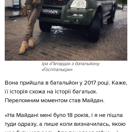
Іра «Петарда» з батальйону
«Госпітальєри»
Вона прийшла в батальйон у 2017 році. Каже,
її історія схожа на історії багатьох.
Переломним моментом став Майдан.
«На Майдані мені було 18 років, і я не пішла
туди одразу, а лише коли визначилась, якою