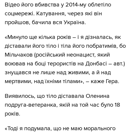
Відео його вбивства у 2014-му облетіло
соцмережі. Катування, через які він
пройшов, бачила вся Україна.
«Минуло ще кілька років – і я дізналась, як
діставали його тіло і тіла його побратимів, бо
Мільчаков (російський неонацист, який
воював на боці терористів на Донбасі – авт.)
знущався не лише над живими, а й над
мертвими, над їхніми тілами», – каже Гера.
Виявилось, що тіло діставала Оленина
подруга-ветеранка, якій на той час було 18
років.
«Тоді я подумала, що не маю морального