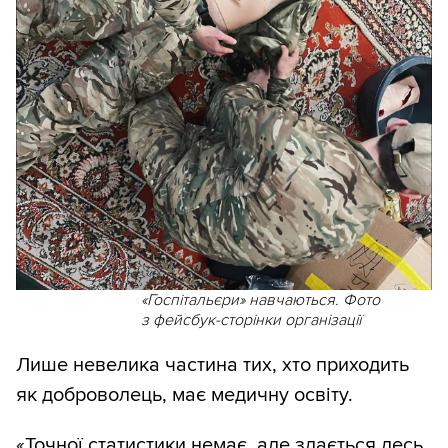
«Госпітальєри» навчаються. Фото
з фейсбук-сторінки організації
Лише невелика частина тих, хто приходить
як доброволець, має медичну освіту.
«Точної статистики немає, але здається десь