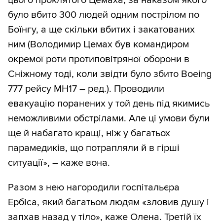
цього проклятого Цемаха, за наказом якого
було вбито 300 людей одним пострілом по
Боїнгу, а ще скільки вбитих і закатованих
ним (Володимир Цемах був командиром
окремої роти протиповітряної оборони в
Сніжному тоді, коли звідти було збито Boeing
777 рейсу MH17 – ред.). Проводили
евакуацію поранених у той день під якимись
неможливими обстрілами. Але ці умови були
ще й набагато кращі, ніж у багатьох
парамедиків, що потрапляли й в гірші
ситуації», – каже вона.
Разом з нею нагородили госпітальєра
Ербіса, який багатьом людям «зловив душу і
запхав назад у тіло», каже Олена. Третій їх