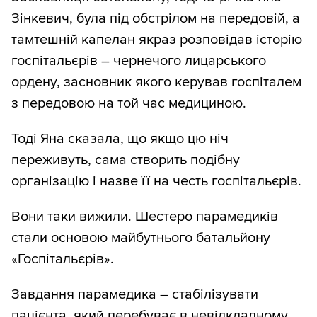
Зінкевич, була під обстрілом на передовій, а
тамтешній капелан якраз розповідав історію
госпітальєрів – чернечого лицарського
ордену, засновник якого керував госпіталем
з передовою на той час медициною.
Тоді Яна сказала, що якщо цю ніч
переживуть, сама створить подібну
організацію і назве її на честь госпітальєрів.
Вони таки вижили. Шестеро парамедиків
стали основою майбутнього батальйону
«Госпітальєрів».
Завдання парамедика – стабілізувати
пацієнта, який перебуває в невідкладному