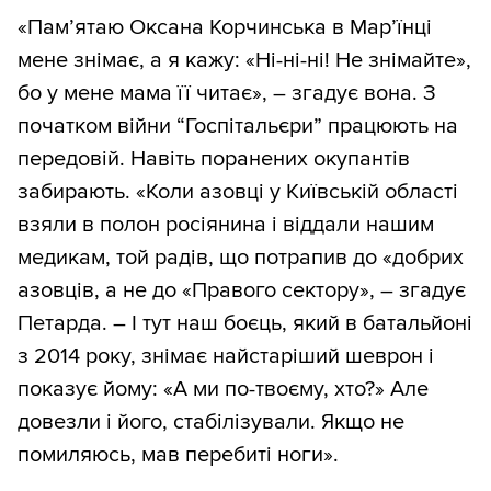
«Пам’ятаю Оксана Корчинська в Мар’їнці
мене знімає, а я кажу: «Ні-ні-ні! Не знімайте»,
бо у мене мама її читає», – згадує вона. З
початком війни “Госпітальєри” працюють на
передовій. Навіть поранених окупантів
забирають. «Коли азовці у Київській області
взяли в полон росіянина і віддали нашим
медикам, той радів, що потрапив до «добрих
азовців, а не до «Правого сектору», – згадує
Петарда. – І тут наш боєць, який в батальйоні
з 2014 року, знімає найстаріший шеврон і
показує йому: «А ми по-твоєму, хто?» Але
довезли і його, стабілізували. Якщо не
помиляюсь, мав перебиті ноги».