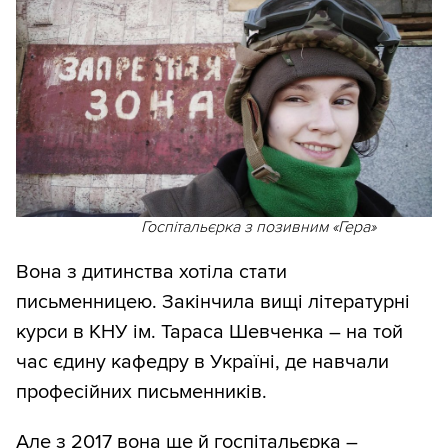
Госпітальєрка з позивним «Гера»
Вона з дитинства хотіла стати
письменницею. Закінчила вищі літературні
курси в КНУ ім. Тараса Шевченка – на той
час єдину кафедру в Україні, де навчали
професійних письменників.
Але з 2017 вона ще й госпітальєрка –