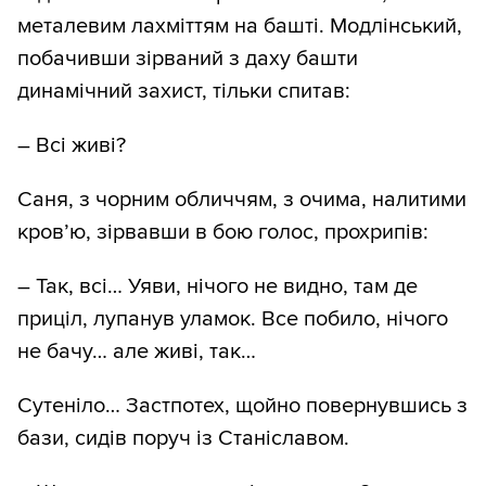
металевим лахміттям на башті. Модлінський,
побачивши зірваний з даху башти
динамічний захист, тільки спитав:
– Всі живі?
Саня, з чорним обличчям, з очима, налитими
кров’ю, зірвавши в бою голос, прохрипів:
– Так, всі… Уяви, нічого не видно, там де
приціл, лупанув уламок. Все побило, нічого
не бачу… але живі, так…
Сутеніло… Застпотех, щойно повернувшись з
бази, сидів поруч із Станіславом.