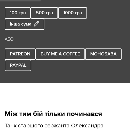
100
грн
500
грн
1000
грн
Інша сума
АБО
PATREON
BUY ME A COFFEE
МОНОБАЗА
PAYPAL
Між тим бій тільки починався
Танк старшого сержанта Олександра