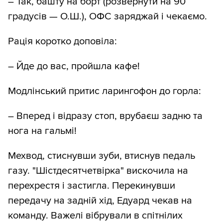
– Так, башту на борт (розвернути на 90
градусів — О.Ш.), ОФС заряджай і чекаємо.
Рація коротко доповіла:
– Йде до вас, пройшла кафе!
Модлінський притис ларингофон до горла:
– Вперед і відразу стоп, врубаєш задню та
нога на гальмі!
Мехвод, стиснувши зуби, втиснув педаль
газу. "Шістдесятчетвірка" вискочила на
перехрестя і застигла. Перекинувши
передачу на задній хід, Едуард чекав на
команду. Важелі вібрували в спітнілих