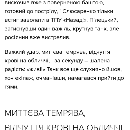
вискочив вже з поверненою баштою,
готовий до пострілу, і Слюсаренко тільки
встиг заволати в ТПУ «Назад!». Пілецький,
затиснувши один важіль, крутнув танк, але
росіянин вже вистрелив.
Важкий удар, миттєва темрява, відчуття
крові на обличчі, і за секунду – шалена
радість: «живі!» Танк все ще слухняно йшов,
хоч екіпаж, очманівши, намагався прийти до
тями.
МИТТЄВА ТЕМРЯВА,
ВІДЧУТТЯ КРОВІ НА ОБЛИЧЧІ,