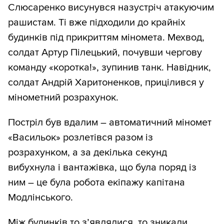
Слюсаренко висунувся назустріч атакуючим
рашистам. Ті вже підходили до крайніх
будинків під прикриттям міномета. Мехвод,
солдат Артур Пілецький, почувши чергову
команду «коротка!», зупинив танк. Навідник,
солдат Андрій Харитоненков, прицілився у
мінометний розрахунок.
Постріл був вдалим – автоматичний міномет
«Васильок» розлетівся разом із
розрахунком, а за декілька секунд
вибухнула і вантажівка, що була поряд із
ним – це була робота екіпажу капітана
Модлінського.
Між будинків то з’являлися, то зникали