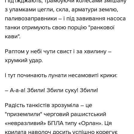
Під'їжджають, трамбуючи колесами змішану
з уламками цегли, скла, арматури землю,
паливозаправники – і під завивання насоса
танки отримують свою порцію "ранкової
кави".
Раптом у небі чути свист і за хвилину –
хрумкий удар.
І тут починають лунати несамовиті крики:
– А-а-а! Збили! Збили суку! Збили!
Радість танкістів зрозуміла – це
"приземлили" черговий рашистський
«невразливий» БПЛА типу «Орлан». Ця
крилата наволоч досить успішно корегує