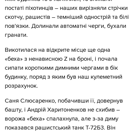
постаті піхотинців – наших вирізняли стрічки
скотчу, рашистів – темніший однострій та білі
пов'язки. Долинали автоматні черги, бухали
гранати.
Викотилася на відкрите місце ще одна
«беха» з ненависною Z на броні, і почала
сипати короткими димними чергами в бік
будинку, поряд з яким був наш кулеметний
розрахунок.
Саня Слюсаренко, побачивши її, довернув
башту, і Андрій Харитоненков не схибив –
ворожа «беха» спалахнула, але з-за диму
показався рашистський танк Т-72Б3. Він