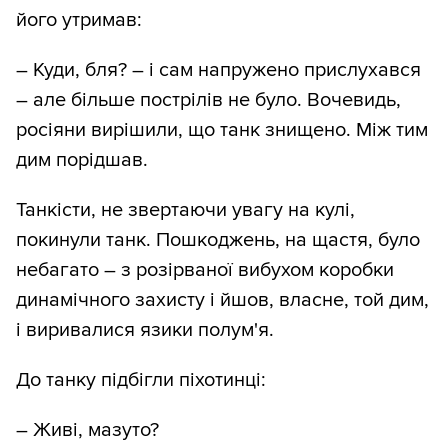
його утримав:
– Куди, бля? – і сам напружено прислухався
– але більше пострілів не було. Вочевидь,
росіяни вирішили, що танк знищено. Між тим
дим порідшав.
Танкісти, не звертаючи увагу на кулі,
покинули танк. Пошкоджень, на щастя, було
небагато – з розірваної вибухом коробки
динамічного захисту і йшов, власне, той дим,
і виривалися язики полум'я.
До танку підбігли піхотинці:
– Живі, мазуто?