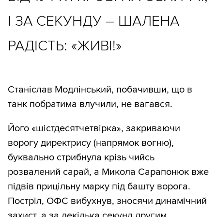
І ЗА СЕКУНДУ – ШАЛЕНА
РАДІСТЬ: «ЖИВІ!»
Станіслав Модлінський, побачивши, що в
танк побратима влучили, не вагався.
Його «шістдесятчетвірка», закриваючи
ворогу директрису (напрямок вогню),
буквально стрибнула крізь чийсь
розвалений сарай, а Микола Сарапонюк вже
підвів прицільну марку під башту ворога.
Постріл, ОФС вибухнув, зносячи динамічний
захист, а за декілька секунд другим