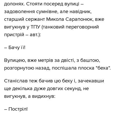
долонях. Стояти посеред вулиці –
задоволення сумнівне, але навідник,
старший сержант Микола Сарапонюк, вже
вигукнув у ТПУ (танковий переговорний
пристрій – авт.):
– Бачу її!
Вулицею, вже метрів за двісті, з баштою,
розгорнутою назад, поспішала плоска "беха".
Станіслав теж бачив цю беху і, зачекавши
ще декілька дуже довгих секунд, не
вигукнув, а видихнув:
– Постріл!