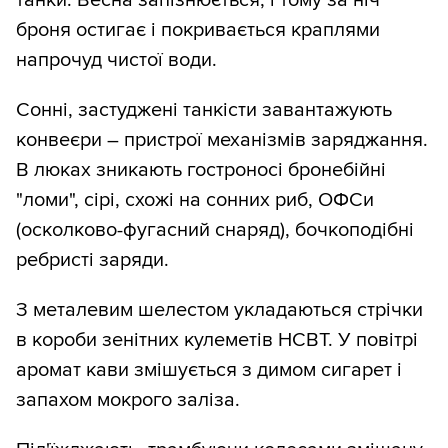
броня остигає і покривається краплями
напрочуд чистої води.
Сонні, застуджені танкісти завантажують
конвеєри – пристрої механізмів заряджання.
В люках зникають гостроносі бронебійні
"ломи", сірі, схожі на сонних риб, ОФСи
(осколково-фугасний снаряд), бочкоподібні
ребристі заряди.
З металевим шелестом укладаються стрічки
в короби зенітних кулеметів НСВТ. У повітрі
аромат кави змішується з димом сигарет і
запахом мокрого заліза.