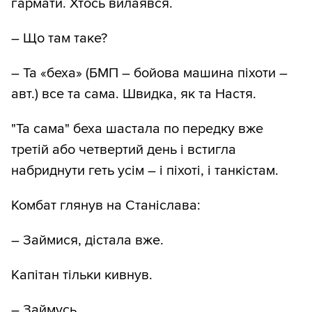
гармати. Хтось вилаявся.
– Що там таке?
– Та «беха» (БМП – бойова машина піхоти –
авт.) все та сама. Швидка, як та Настя.
"Та сама" беха шастала по передку вже
третій або четвертий день і встигла
набриднути геть усім – і піхоті, і танкістам.
Комбат глянув на Станіслава:
– Займися, дістала вже.
Капітан тільки кивнув.
– Займусь.