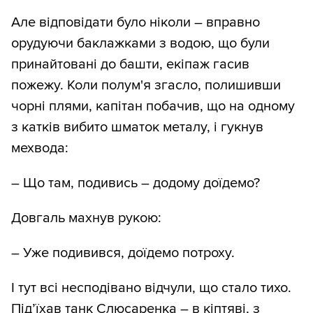
Але відповідати було ніколи – вправно
орудуючи баклажками з водою, що були
принайтовані до башти, екіпаж гасив
пожежу. Коли полум'я згасло, полишивши
чорні плями, капітан побачив, що на одному
з катків вибито шматок металу, і гукнув
мехвода:
– Що там, подивись – додому доїдемо?
Довгаль махнув рукою:
– Уже подивився, доїдемо потроху.
І тут всі несподівано відчули, що стало тихо.
Під’їхав танк Слюсаренка – в кіптяві, з