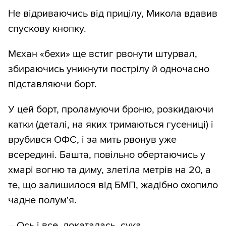
Не відриваючись від прицілу, Микола вдавив
спускову кнопку.
Мєхан «бехи» ще встиг рвонути штурвал,
збираючись уникнути пострілу й одночасно
підставляючи борт.
У цей борт, проламуючи броню, розкидаючи
катки (деталі, на яких тримаються гусениці) і
врубився ОФС, і за мить рвонув уже
всередині. Башта, повільно обертаючись у
хмарі вогню та диму, злетіла метрів на 20, а
те, що залишилося від БМП, жадібно охопило
чадне полум'я.
– Ось і все, докаталась, сука...