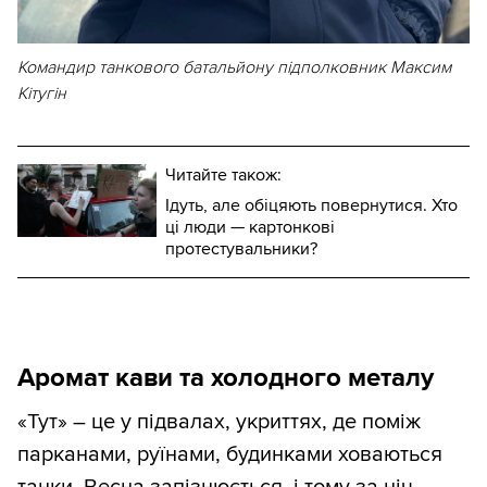
Командир танкового батальйону підполковник Максим
Кітугін
Читайте також:
Ідуть, але обіцяють повернутися. Хто
ці люди — картонкові
протестувальники?
Аромат кави та холодного металу
«Тут» – це у підвалах, укриттях, де поміж
парканами, руїнами, будинками ховаються
танки. Весна запізнюється, і тому за ніч