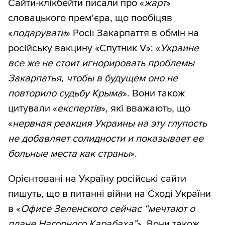
Сайти-клікбейти писали про «
жарт
»
словацького прем’єра, що пообіцяв
«
подарувати
» Росії Закарпаття в обмін на
російську вакцину «Спутник V»: «
Украине
все же не стоит игнорировать проблемы
Закарпатья, чтобы в будущем оно не
повторило судьбу Крыма
». Вони також
цитували «
експертів
», які вважають, що
«
нервная реакция Украины на эту глупость
не добавляет солидности и показывает ее
больные места как страны
».
Орієнтовані на Україну російські сайти
пишуть, що в питанні війни на Сході України
в «
Офисе Зеленского сейчас “мечтают о
плане Нагорного Карабаха”
». Вони також