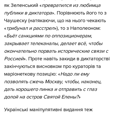
як Зеленський «
превратился из любимца
публики в диктатора
». Порівнюють його то з
Чаушеску (натякаючи, що на нього чекають
«
трибунал и расстрел
»), то з Наполеоном:
«
Бьёт санкциями по оппозиционерам,
закрывает телеканалы, делает всё, чтобы
окончательно порвать исторические связи с
Россией
». Проте навіть закиди в диктаторстві
закінчуються висновком про кураторів та
маріонеткову позицію: «
Надо ли ему
позволять сжечь Москву, чтобы, наконец,
дать хорошего пинка и отправить с глаз
долой на остров Святой Елены?
»
Українські маніпулятивні видання теж