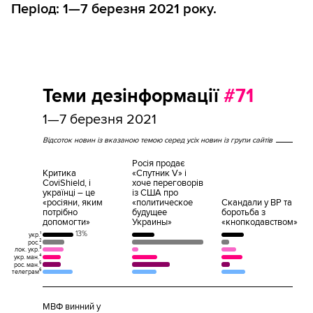
Період: 1—7 березня 2021 року.
Теми дезінформації
#71
1—7 березня 2021
Відсоток новин із вказаною темою серед усіх новин із групи сайтів
Росія продає
Критика
«Спутник V» і
CoviShield, і
хоче переговорів
українці – це
із США про
«росіяни, яким
«политическое
Скандали у ВР та
потрібно
будущее
боротьба з
допомогти»
Украины»
«кнопкодавством»
13%
укр.¹
рос.²
лок. укр.³
укр. ман.⁴
рос. ман.⁵
телеграм⁶
МВФ винний у