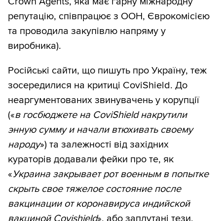
Crown Agents, яка має гарну міжнародну
репутацію, співпрацює з ООН, Єврокомісією
та проводила закупівлю напряму у
виробника).
Російські сайти, що пишуть про Україну, теж
зосередилися на критиці CoviShield. До
неаргументованих звинувачень у корупції
(«
в госбюджете на CoviShield накрутили
энную сумму и начали втюхивать своему
народу
») та залежності від західних
кураторів додавали фейки про те, як
«
Украина закрывает рот военным в попытке
скрыть свое тяжелое состояние после
вакцинации от коронавируса индийской
вакциной Covishield
», або заплутані тези,