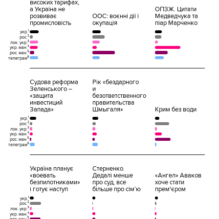
високих тарифах,
а Україна не
ОПЗЖ. Цитати
розвиває
ООС: воєнні дії і
Медведчука та
промисловість
окупація
піар Марченко
укр.¹
рос.²
лок. укр.³
укр. ман.⁴
рос. ман.⁵
телеграм⁶
Судова реформа
Рік «бездарного
Зеленського –
и
«защита
безответственного
инвестиций
правительства
Запада»
Шмыгаля»
Крим без води
укр.¹
рос.²
лок. укр.³
укр. ман.⁴
рос. ман.⁵
телеграм⁶
Україна планує
Стерненко.
«воевать
Дедалі менше
«Ангел» Аваков
безпилотниками»
про суд, все
хоче стати
і готує наступ
більше про сім’ю
прем'єром
укр.¹
рос.²
лок. укр.³
укр. ман.⁴