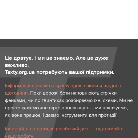
Це дратує, і ми це знаємо. Але це дуже
важливо.
Texty.org.ua потребують вашої підтримки.
Інформаційні атаки на країну здійснюються щодня і
щогодини.
Поки ворожі боти наповнюють стрічки
фейками, ми по гвинтиках розбираємо їхні схеми. Ми не
просто кажемо «не вірте пропаганді» — ми показуємо,
як вона працює, і даємо інструменти для протидії.
Інвестуйте в протидію російській дезі — підтримайте
нашу роботу.