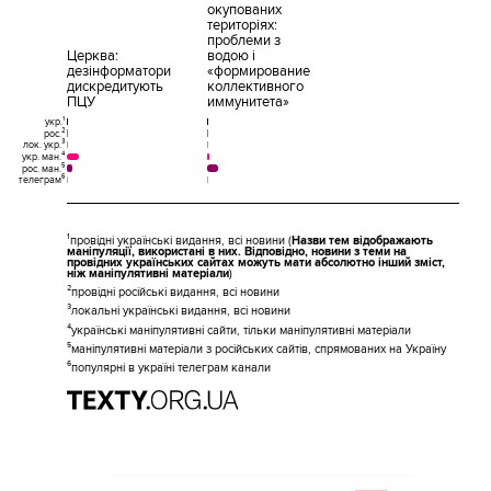
окупованих
територіях:
проблеми з
Церква:
водою і
дезінформатори
«формирование
дискредитують
коллективного
ПЦУ
иммунитета»
укр.¹
рос.²
лок. укр.³
укр. ман.⁴
рос. ман.⁵
телеграм⁶
¹провідні українські видання, всі новини (
Назви тем відображають
маніпуляції, використані в них. Відповідно, новини з теми на
провідних українських сайтах можуть мати абсолютно інший зміст,
ніж маніпулятивні матеріали
)
²провідні російські видання, всі новини
³локальні українські видання, всі новини
⁴українські маніпулятивні сайти, тільки маніпулятивні матеріали
⁵маніпулятивні матеріали з російських сайтів, спрямованих на Україну
⁶популярні в україні телеграм канали