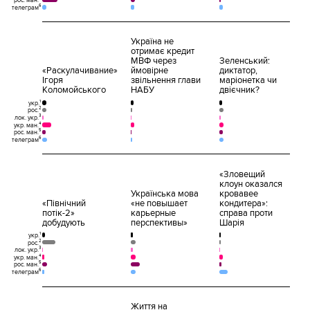
рос. ман.⁵
телеграм⁶
Україна не
отримає кредит
МВФ через
Зеленський:
«Раскулачивание»
ймовірне
диктатор,
Ігоря
звільнення глави
маріонетка чи
Коломойського
НАБУ
двієчник?
укр.¹
рос.²
лок. укр.³
укр. ман.⁴
рос. ман.⁵
телеграм⁶
«Зловещий
клоун оказался
Українська мова
кровавее
«Північний
«не повышает
кондитера»:
потік-2»
карьерные
справа проти
добудують
перспективы»
Шарія
укр.¹
рос.²
лок. укр.³
укр. ман.⁴
рос. ман.⁵
телеграм⁶
Життя на