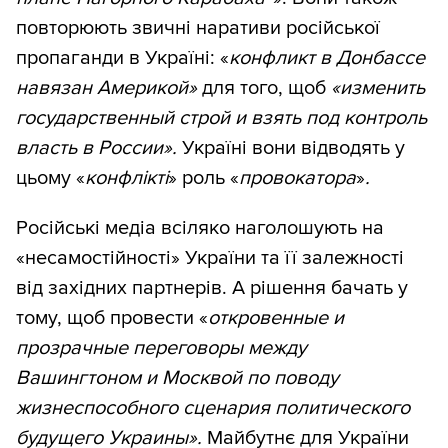
повторюють звичні наративи російської
пропаганди в Україні: «
конфликт в Донбассе
навязан Америкой»
для того, щоб
«изменить
государственный строй и взять под контроль
власть в России».
Україні вони відводять у
цьому «
конфлікті
» роль «
провокатора
»
.
Російські медіа всіляко наголошують на
«несамостійності» України та її залежності
від західних партнерів. А рішення бачать у
тому, щоб провести «
откровенные и
прозрачные переговоры между
Вашингтоном и Москвой по поводу
жизнеспособного сценария политического
будущего Украины».
Майбутнє для України