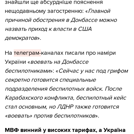
знайшли ще абсурдніше пояснення
нещодавньому загостренню: «
Главной
причиной обострения в Донбассе можно
назвать приход к власти в США
демократов
».
На
телеграм-
каналах писали про наміри
України «
воевать на Донбассе
беспилотниками
»: «
Сейчас у нас под грифом
секретно готовится специальные
подразделения беспилотных войск. После
Карабахского конфликта, беспилотный кейс
стал основным, но ЛДНР также готовится
«воевать» против беспилотников
».
МВФ винний у високих тарифах, а Україна