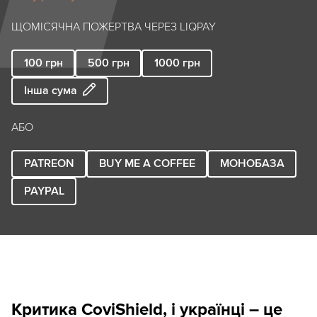
ЩОМІСЯЧНА ПОЖЕРТВА ЧЕРЕЗ LIQPAY
100
грн
500
грн
1000
грн
Інша сума
АБО
PATREON
BUY ME A COFFEE
МОНОБАЗА
PAYPAL
Критика CoviShield, і українці – це