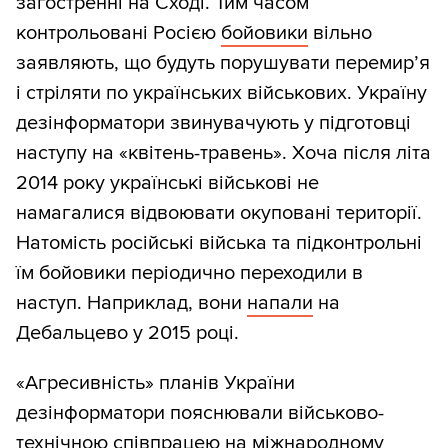
загостренні на Сході. Тим часом
контрольовані Росією
бойовики
вільно
заявляють, що будуть порушувати перемир’я
і стріляти по українських військових. Україну
дезінформатори звинувачують у підготовці
наступу на «квітень-травень». Хоча після літа
2014 року українські військові не
намагалися відвоювати окуповані території.
Натомість російські війська та підконтрольні
їм бойовики періодично переходили в
наступ. Наприклад, вони
напали
на
Дебальцево у 2015 році.
«Агресивність» планів України
дезінформатори пояснювали військово-
технічною співпрацею на міжнародному