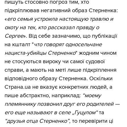
пишуть стосовно погроз тим, хто
підкріплював негативний образ Стерненка:
«
его семья устроила настоящую травлю и
охоту на тех, кто рассказал правду о
Сергее
». Від себе зазначимо, що публікації
на кшталт "
что говорят односельчане
нациста-убийцы Стерненко
" жодним чином
не стосуються вироку чи самої судової
справи, а мають на меті лише підкріплення
відповідного образу Стерненка. Оскільки
Страна.ua не вказує конкретних людей, а
пише абстрактно, наприклад:
“моему
племяннику позвонил друг его родителей —
его еще называют в селе „Гуцулом“
та
“друзья отца Стерненко”
, то перевірити ці