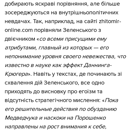
добирають яскраві порівняння, але більше
зосереджуються на внутрішньополітичних
невдачах. Так, наприклад, на сайті zhitomir-
online.com порівняли Зеленського з
двієчником «
со всеми присущими ему
атрибутами, главный из которых — его
непонимание уровня своего невежества, что
известно в науке как эффект Даннинга-
Крюгера
». Навіть у текстах, де починають зі
схвалення дій Зеленського, все одно
приходять до висновку про егоїзм та
відсутність стратегічного мислення: «
Пока
его решительные действия по обузданию
Медведчука и наскоки на Порошенко
направлены на рост внимания к себе,