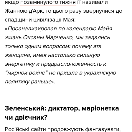
якщо
позаминулого тижня
її називали
Жанною д'Арк, то цього разу звернулися до
спадщини цивілізації Мая:
«
Проанализировав по календарю Майя
жизнь Оксаны Марченко, мы задались
только одним вопросом: почему эта
женщина, имея настолько сильную
энергетику и предрасположенность к
“мирной войне” не пришла в украинскую
политику раньше
».
Зеленський: диктатор, маріонетка
чи двієчник?
Російські сайти продовжують фантазувати,