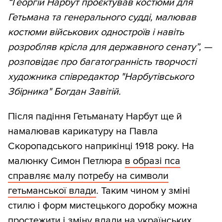
“Георгій Нарбут проєктував костюми для
Гетьмана та генерального судді, малював
костюми військових одностроїв і навіть
розробляв крісла для державного сенату”, —
розповідає про багатогранність творчості
художника співредактор "Нарбутівського
Збірника" Богдан Завітій.
Після падіння Гетьманату Нарбут ще й
намалював карикатуру на Павла
Скоропадського наприкінці 1918 року. На
малюнку Симон Петлюра
в образі пса
справляє малу потребу на символи
гетьманської влади
. Таким чином у зміні
стилю і форм мистецького доробку можна
простежити і зміну влади на українських