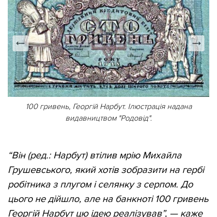
100 гривень, Георгій Нарбут. Ілюстрація надана
видавництвом "Родовід".
“Він (ред.: Нарбут) втілив мрію Михайла
Грушевського, який хотів зобразити на гербі
робітника з плугом і селянку з серпом. До
цього не дійшло, але на банкноті 100 гривень
Георгій Нарбут цю ідею реалізував”, — каже