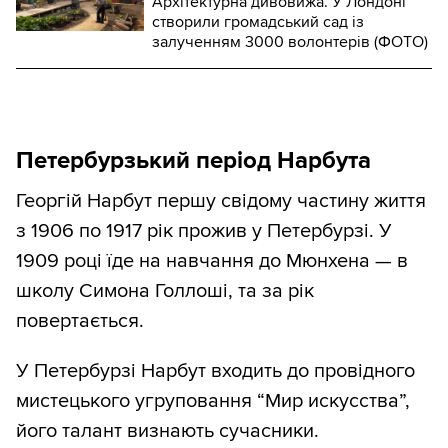
Архітектурна дивовижа. У Лондоні
створили громадський сад із
залученням 3000 волонтерів (ФОТО)
Петербурзький період Нарбута
Георгій Нарбут першу свідому частину життя
з 1906 по 1917 рік прожив у Петербурзі. У
1909 році їде на навчання до Мюнхена — в
школу Симона Голлоші, та за рік
повертається.
У Петербурзі Нарбут входить до провідного
мистецького угруповання “Мир искусства”,
його талант визнають сучасники.