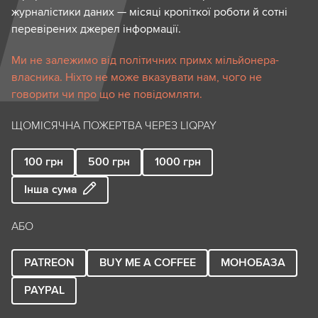
журналістики даних — місяці кропіткої роботи й сотні
перевірених джерел інформації.
Ми не залежимо від політичних примх мільйонера-
власника. Ніхто не може вказувати нам, чого не
говорити чи про що не повідомляти.
ЩОМІСЯЧНА ПОЖЕРТВА ЧЕРЕЗ LIQPAY
100
грн
500
грн
1000
грн
Інша сума
АБО
PATREON
BUY ME A COFFEE
МОНОБАЗА
PAYPAL