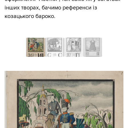
інших творах, бачимо референси із
козацького бароко.