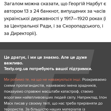
Загалом можна сказати, що Георгій Нарбут є
автором 13 з 24 банкнот, випущених за часів
української державності у 1917—1920 роках (і
за Центральної Ради, і за Скоропадського, і
за Директорії).
Це дратує, і ми це знаємо. Але це дуже
важливо.
Texty.org.ua потребують вашої підтримки.
Ми робимо те, на що не наважуються інші.
Розкриваємо
схеми пропагандистів, називаємо імена зрадників,
показуємо справжні масштаби катастроф, стаємо
ворогами найвпливовіших людей світу. Наприклад, Ілон
Маск писав у своєму твіті, що нас треба прирівняти до
терористів. За більшістю наших матеріалів із