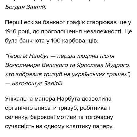
Богдан Завітій.
Перші ескізи банкнот графік створював ще у
1916 році, до проголошення незалежності. Це
була банкнота у 100 карбованців.
“Георгій Нарбут — перша людина після
Володимира Великого та Ярослава Мудрого,
хто зобразив тризуб на українських грошах”,
— наголошує Завітій.
Унікальна манера Нарбута дозволила
органічно вписати тризуб, робітника і
селянку, барокові мотиви та тогочасну
сучасність на одному клаптику паперу.