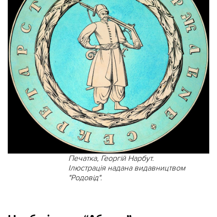
Печатка, Георгій Нарбут.
Ілюстрація надана видавництвом
"Родовід".