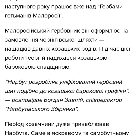
наступного року працює вже над “Гербами
гетьманів Малоросії”.
Малоросійський гербовник він оформлює на
замовлення чернігівської шляхти —
нащадків давніх козацьких родів. Під час цієї
роботи Георгій надихався козацькою
бароковою спадщиною.
“Нарбут розробляє уніфікований гербовий
щит подібно до козацької барокової графіки”,
— розповідає Богдан Завітій, співредактор
"Нарбутівського Збірника".
Період козаччини дуже приваблював
Нарбута. Саме в яскравому та самобутньому