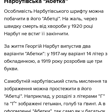
Нарбутівська “Абетка”
Особливість Нарбутівського шрифту можна
побачити в його “Абетці”. На жаль, через
швидку смерть від хвороби у 1920 році
Нарбут не встиг її закінчити.
За життя Георгій Нарбут випустив два
варіанти “Абетки”: у 1917-му варіант 14 літер з
обкладинкою, а 1919 року розробив ще три
букви.
Самобутній нарбутівський стиль мислення та
зображення можна простежити в його
“Абетці”. Наприклад, у розділі з літерами “Г”
та “Ґ” зображені гетьман, голуб та ґвинт. А в
оформленні “Абетки”, так само як у багатьох