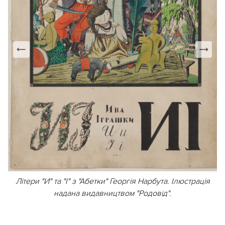
на
Літери "И" та "І" з "Абетки" Георгія Нарбута. Ілюстрація
Л
надана видавництвом "Родовід".