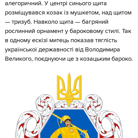
алегоричний. У центрі синього щита
розміщувався козак із мушкетом, над щитом
— тризуб. Навколо щита — багряний
рослинний орнамент у бароковому стилі. Так
в одному ескізі митець показав тяглість
української державності від Володимира
Великого, поєднуючи це з козацьким бароко.