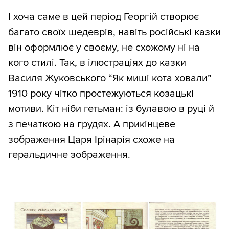
І хоча саме в цей період Георгій створює
багато своїх шедеврів, навіть російські казки
він оформлює у своєму, не схожому ні на
кого стилі. Так, в ілюстраціях до казки
Василя Жуковського “Як миші кота ховали”
1910 року чітко простежуються козацькі
мотиви. Кіт ніби гетьман: із булавою в руці й
з печаткою на грудях. А прикінцеве
зображення Царя Ірінарія схоже на
геральдичне зображення.