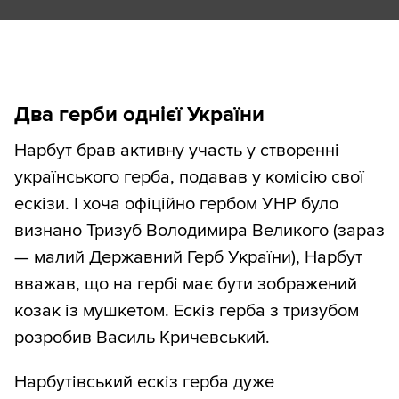
Два герби однієї України
Нарбут брав активну участь у створенні
українського герба, подавав у комісію свої
ескізи. І хоча офіційно гербом УНР було
визнано Тризуб Володимира Великого (зараз
— малий Державний Герб України), Нарбут
вважав, що на гербі має бути зображений
козак із мушкетом. Ескіз герба з тризубом
розробив Василь Кричевський.
Нарбутівський ескіз герба дуже