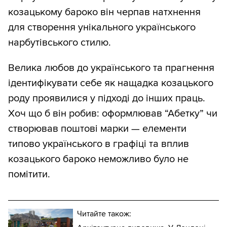
козацькому бароко він черпав натхнення
для створення унікального українського
нарбутівського стилю.
Велика любов до українського та прагнення
ідентифікувати себе як нащадка козацького
роду проявилися у підході до інших праць.
Хоч що б він робив: оформлював “Абетку” чи
створював поштові марки — елементи
типово українського в графіці та вплив
козацького бароко неможливо було не
помітити.
Читайте також: