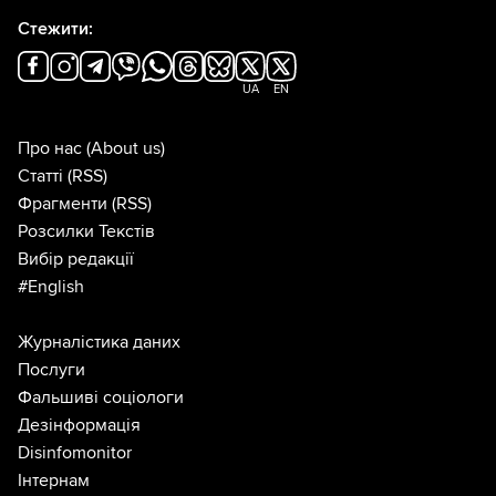
Стежити:
UA
EN
Про нас
(About us)
Статті
(RSS)
Фрагменти
(RSS)
Розсилки Текстів
Вибір редакції
#English
Журналістика даних
Послуги
Фальшиві соціологи
Дезінформація
Disinfomonitor
Інтернам