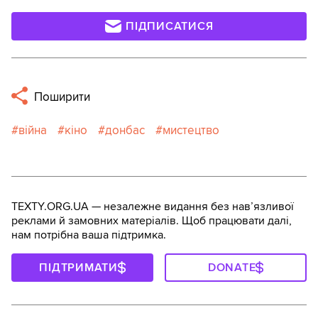
ПІДПИСАТИСЯ
Поширити
війна
кіно
донбас
мистецтво
TEXTY.ORG.UA — незалежне видання без навʼязливої
реклами й замовних матеріалів. Щоб працювати далі,
нам потрібна ваша підтримка.
ПІДТРИМАТИ
DONATE