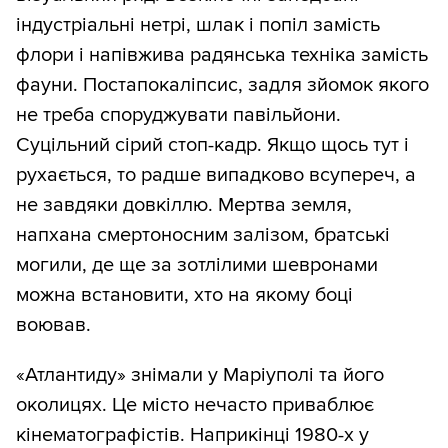
індустріальні нетрі, шлак і попіл замість
флори і напівжива радянська техніка замість
фауни. Постапокаліпсис, задля зйомок якого
не треба споруджувати павільйони.
Суцільний сірий стоп-кадр. Якщо щось тут і
рухається, то радше випадково всупереч, а
не завдяки довкіллю. Мертва земля,
напхана смертоносним залізом, братські
могили, де ще за зотлілими шевронами
можна встановити, хто на якому боці
воював.
«Атлантиду» знімали у Маріуполі та його
околицях. Це місто нечасто приваблює
кінематографістів. Наприкінці 1980-х у