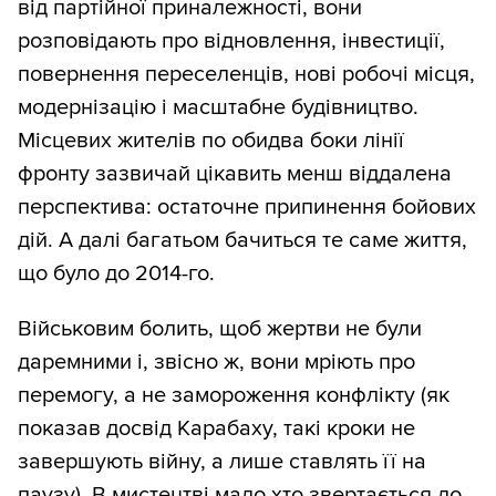
від партійної приналежності, вони
розповідають про відновлення, інвестиції,
повернення переселенців, нові робочі місця,
модернізацію і масштабне будівництво.
Місцевих жителів по обидва боки лінії
фронту зазвичай цікавить менш віддалена
перспектива: остаточне припинення бойових
дій. А далі багатьом бачиться те саме життя,
що було до 2014-го.
Військовим болить, щоб жертви не були
даремними і, звісно ж, вони мріють про
перемогу, а не замороження конфлікту (як
показав досвід Карабаху, такі кроки не
завершують війну, а лише ставлять її на
паузу). В мистецтві мало хто звертається до