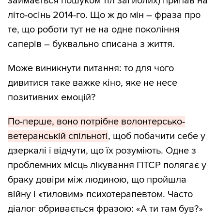
займається пошуком тіл загиблих) припав на
літо-осінь 2014-го. Що ж до мін – фраза про
те, що роботи тут не на одне покоління
саперів – буквально списана з життя.
Може виникнути питання: то для чого
дивитися таке важке кіно, яке не несе
позитивних емоцій?
По-перше, воно потрібне волонтерсько-
ветеранській спільноті
, щоб побачити себе у
дзеркалі і відчути, що їх розуміють. Одне з
проблемних місць лікування ПТСР полягає у
браку довіри між людиною, що пройшла
війну і «тиловим» психотерапевтом. Часто
діалог обривається фразою: «А ти там був?»