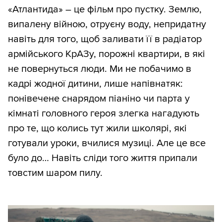
«Атлантида» – це фільм про пустку. Землю,
випалену війною, отруєну воду, непридатну
навіть для того, щоб заливати її в радіатор
армійського КрАЗу, порожні квартири, в які
не повернуться люди. Ми не побачимо в
кадрі жодної дитини, лише напівнатяк:
понівечене снарядом піаніно чи парта у
кімнаті головного героя злегка нагадують
про те, що колись тут жили школярі, які
готували уроки, вчилися музиці. Але це все
було до… Навіть сліди того життя припали
товстим шаром пилу.