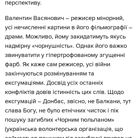
перспективу.
Валентин Васянович – режисер мінорний,
усі нечисленні картини в його фільмографії –
драми. Можливо, йому закидатимуть якусь
надмірну «чорнушність». Однак його важко
звинуватити у гіпертрофованому згущенні
фарб. Як каже сам режисер, усі війни
закінчуються розмінуванням та
ексгумаціями. Досвід усіх останніх
конфліктів довів істинність цих слів. Щодо
ексгумацій – Донбас, звісно, не Балкани, тут
слава Богу, не було етнічних чисток і пік
пошуку загиблих «Чорним тюльпаном»
(українська волонтерська організація, що