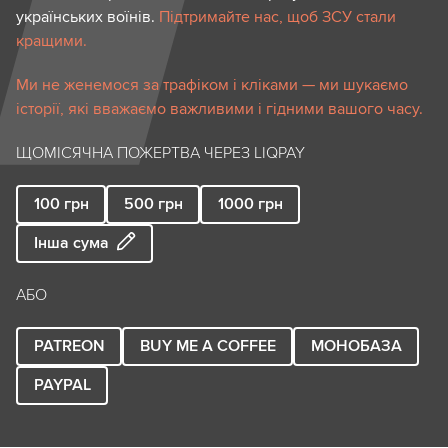
українських воїнів.
Підтримайте нас, щоб ЗСУ стали
кращими.
Ми не женемося за трафіком і кліками — ми шукаємо
історії, які вважаємо важливими і гідними вашого часу.
ЩОМІСЯЧНА ПОЖЕРТВА ЧЕРЕЗ LIQPAY
100
грн
500
грн
1000
грн
Інша сума
АБО
PATREON
BUY ME A COFFEE
МОНОБАЗА
PAYPAL