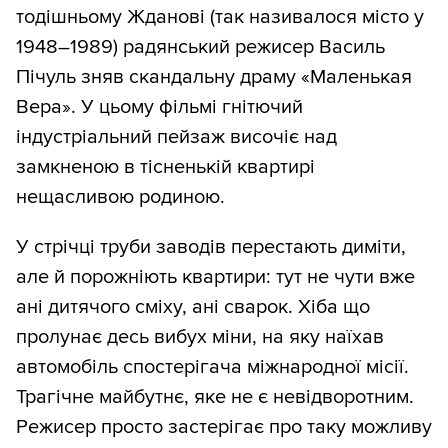
тодішньому Жданові (так називалося місто у
1948–1989) радянський режисер Василь
Пічуль зняв скандальну драму «Маленькая
Вера». У цьому фільмі гнітючий
індустріальний пейзаж височіє над
замкненою в тісненькій квартирі
нещасливою родиною.
У стрічці труби заводів перестають диміти,
але й порожніють квартири: тут не чути вже
ані дитячого сміху, ані сварок. Хіба що
пролунає десь вибух міни, на яку наїхав
автомобіль спостерігача міжнародної місії.
Трагічне майбутнє, яке не є невідворотним.
Режисер просто застерігає про таку можливу