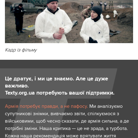
Кадр із фільму
Це дратує, і ми це знаємо. Але це дуже
важливо.
Texty.org.ua потребують вашої підтримки.
Армія потребує правди, а не пафосу.
Ми аналізуємо
супутникові знімки, вивчаємо звіти, спілкуємося з
військовими, щоб чесно сказати, де армія сильна, а де
потрібні зміни. Наша критика — це не зрада, а турбота.
Кожна наша рекомендація може врятувати життя