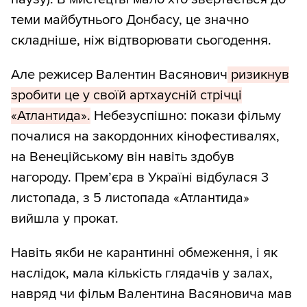
теми майбутнього Донбасу, це значно
складніше, ніж відтворювати сьогодення.
Але режисер Валентин Васянович
ризикнув
зробити це у своїй артхаусній стрічці
«Атлантида».
Небезуспішно: покази фільму
почалися на закордонних кінофестивалях,
на Венеційському він навіть здобув
нагороду. Прем’єра в Україні відбулася 3
листопада, з 5 листопада «Атлантида»
вийшла у прокат.
Навіть якби не карантинні обмеження, і як
наслідок, мала кількість глядачів у залах,
навряд чи фільм Валентина Васяновича мав