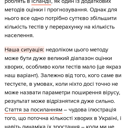
роблять в
Ісландії
, як один із додаткових
методів оцінки і прогнозування. Однак для
нього все одно потрібно суттєво збільшити
кількість тестів у перерахунку на кількість
населення.
Наша ситуація:
недоліком цього методу
може бути дуже великий діапазон оцінки
хворих, особливо коли тестів мало (це якраз
наш варіант). Залежно від того, кого саме ви
тестуєте, в умовах, коли ніхто досі точно не
може назвати параметри поширення вірусу,
результат може відрізнятися дуже сильно.
Стаття за посиланням
– чудова ілюстрація
того, що поточна кількості хворих в Україні, і
навіть динаміка їх зростання – коли ми не