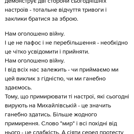
демонструє дві сторони сьогоднішніх
настроїв - тотальне відчуття тривоги і
заклики братися за зброю.
Нам оголошено війну.
І це не пафос і не перебільшення - необхідно
це чітко усвідомити і прийняти.
Нам оголошено війну.
І від всіх нас залежить - чи приймаємо ми
цей виклик з гідністю, чи ми ганебно
здаємось.
Тому, що примирювати ті настрої, які сьогодні
вирують на Михайлівській - це значить
ганебно здатись. Більше жодного
примирення. Слово "мир" і всі похідні від
нього - це слабкість. А сіяти серед протесту