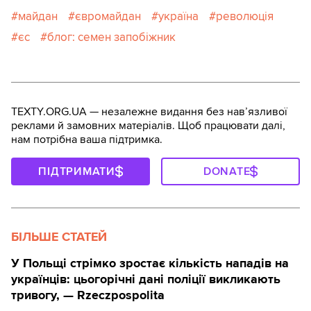
майдан
євромайдан
україна
революція
єс
блог: семен запобіжник
TEXTY.ORG.UA — незалежне видання без навʼязливої
реклами й замовних матеріалів. Щоб працювати далі,
нам потрібна ваша підтримка.
ПІДТРИМАТИ
DONATE
БІЛЬШЕ СТАТЕЙ
У Польщі стрімко зростає кількість нападів на
українців: цьогорічні дані поліції викликають
тривогу, — Rzeczpospolita