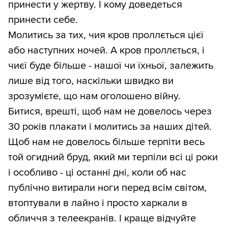
принести у жертву. І кому доведеться
принести себе.
Молитись за тих, чия кров проллється цієї
або наступних ночей. А кров проллється, і
чиєї буде більше - нашої чи їхньої, залежить
лише від того, наскільки швидко ви
зрозумієте, що нам оголошено війну.
Битися, врешті, щоб нам не довелось через
30 років плакати і молитись за наших дітей.
Щоб нам не довелось більше терпіти весь
той огидний бруд, який ми терпіли всі ці роки
і особливо - ці останні дні, коли об нас
публічно витирали ноги перед всім світом,
втоптували в лайно і просто харкали в
обличчя з телеекранів. І краще відчуйте