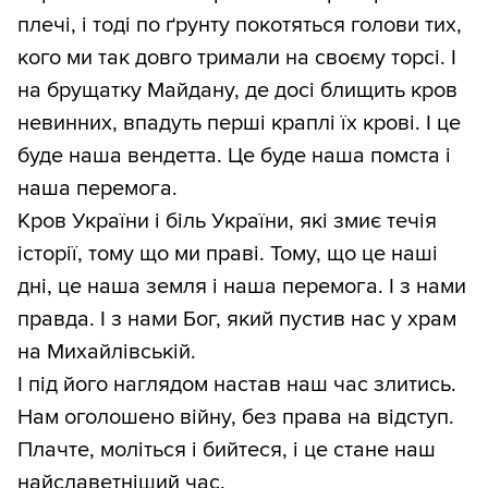
плечі, і тоді по ґрунту покотяться голови тих,
кого ми так довго тримали на своєму торсі. І
на брущатку Майдану, де досі блищить кров
невинних, впадуть перші краплі їх крові. І це
буде наша вендетта. Це буде наша помста і
наша перемога.
Кров України і біль України, які змиє течія
історії, тому що ми праві. Тому, що це наші
дні, це наша земля і наша перемога. І з нами
правда. І з нами Бог, який пустив нас у храм
на Михайлівській.
І під його наглядом настав наш час злитись.
Нам оголошено війну, без права на відступ.
Плачте, моліться і бийтеся, і це стане наш
найславетніший час.