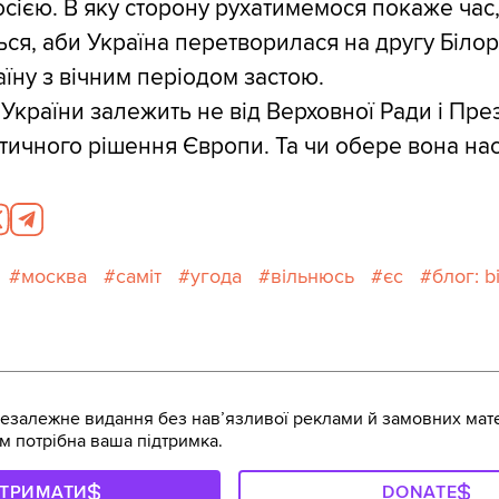
сією. В яку сторону рухатимемося покаже час,
ься, аби Україна перетворилася на другу Біло
аїну з вічним періодом застою.
 України залежить не від Верховної Ради і Пре
ітичного рішення Європи. Та чи обере вона нас
москва
саміт
угода
вільнюсь
єс
блог: b
залежне видання без навʼязливої реклами й замовних мате
м потрібна ваша підтримка.
ДТРИМАТИ
DONATE