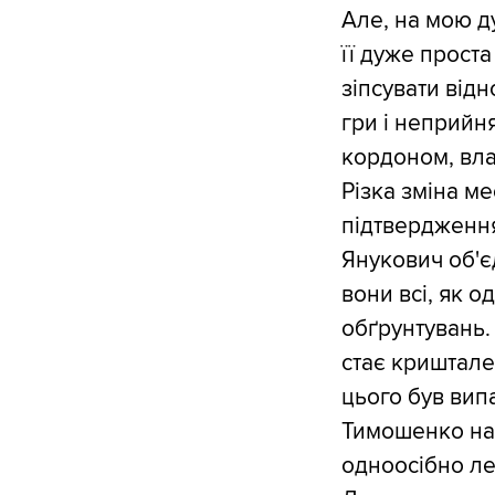
Але, на мою д
її дуже проста
зіпсувати відн
гри і неприйня
кордоном, вла
Різка зміна м
підтвердження
Янукович об'є
вони всі, як о
обґрунтувань.
стає криштале
цього був вип
Тимошенко на 
одноосібно ле