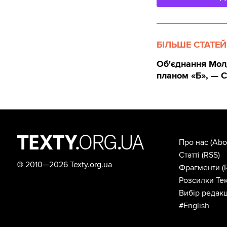
БІЛЬШЕ СТАТЕЙ
Об'єднання Молд
планом «Б», — 
Про нас
(Abo
Статті
(RSS)
©
2010—2026 Texty.org.ua
Фрагменти
(
Розсилки Тек
Вибір редакц
#English