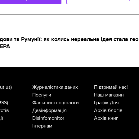
ови та Румунії: як колись нереальна ідея стала ге
CEPA
ut us)
Журналістика даних
Підтримай нас!
Послуги
Наш магазин
RSS)
Фальшиві соціологи
Графік Дня
стів
Дезінформація
Архів блогів
ії
Disinfomonitor
Архів книг
Інтернам