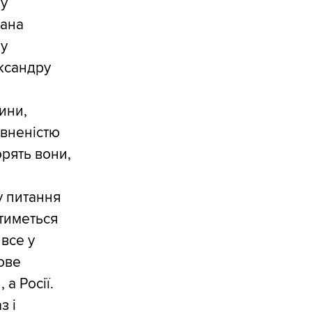
 у
вана
ну
ксандру
ини,
евненістю
орять вони,
у питання
тиметься
 все у
ове
 а Росії.
з і