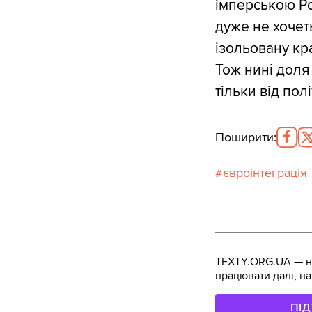
імперською Ро
дуже не хочет
ізольовану кр
Тож нині доля
тільки від пол
Поширити
:
євроінтеграція
TEXTY.ORG.UA — не
працювати далі, на
ПІ