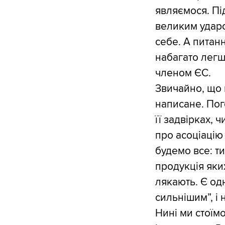
являємося. Пі
великим ударо
себе. А питан
набагато легш
членом ЄС.
Звичайно, що 
написане. Пог
її задвірках, 
про асоціацію 
будемо все: ти
продукція яки
лякають. Є од
сильнішим”, і 
Нині ми стоїм