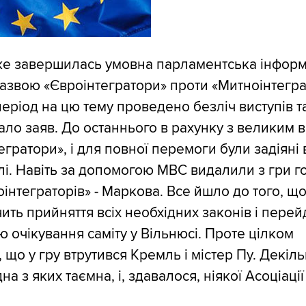
же завершилась умовна парламентська інформ
назвою «Євроінтегратори» проти «Митноінтеграт
еріод на цю тему проведено безліч виступів т
ло заяв. До останнього в рахунку з великим 
гратори», і для повної перемоги були задіяні 
і. Навіть за допомогою МВС видалили з гри г
оінтеграторів» - Маркова. Все йшло до того, щ
ить прийняття всіх необхідних законів і перей
ю очікування саміту у Вільнюсі. Проте цілком
 що у гру втрутився Кремль і містер Пу. Декіль
а з яких таємна, і, здавалося, ніякої Асоціації 