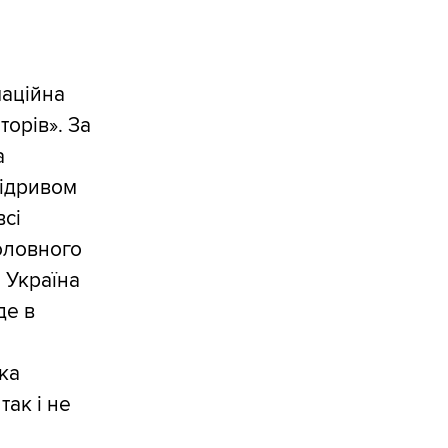
аційна
орів». За
а
відривом
всі
оловного
о Україна
де в
ка
так і не