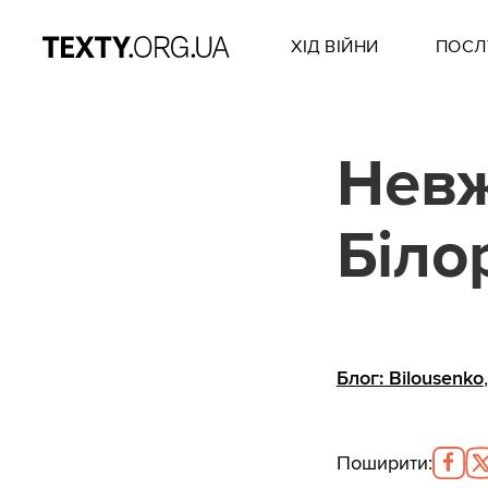
ХІД ВІЙНИ
ПОСЛ
Невж
Біло
Блог: Bilousenko
Поширити
: