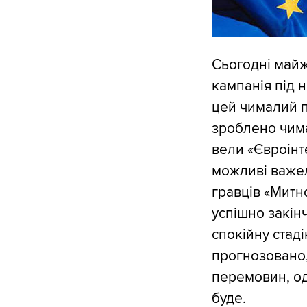
Сьогодні май
кампанія під 
цей чималий п
зроблено чима
вели «Євроінте
можливі важел
гравців «Митн
успішно закінч
спокійну стаді
прогнозовано,
перемовин, одн
буде.