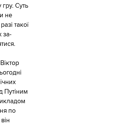
 гру. Суть
би не
разі такої
 за-
тися.
м
Віктор
ьогодні
мічних
д Путіним
рикладом
ня по
 він