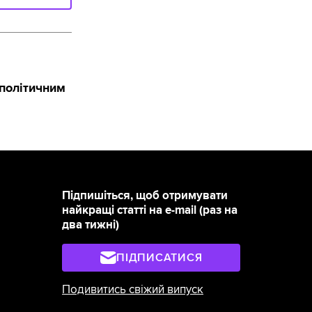
ополітичним
Підпишіться, щоб отримувати
найкращі статті на e-mail (раз на
два тижні)
ПІДПИСАТИСЯ
Подивитись свіжий випуск