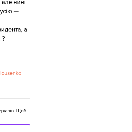
 але нині
русію —
зидента, а
 ?
ilousenko
ріалів. Щоб