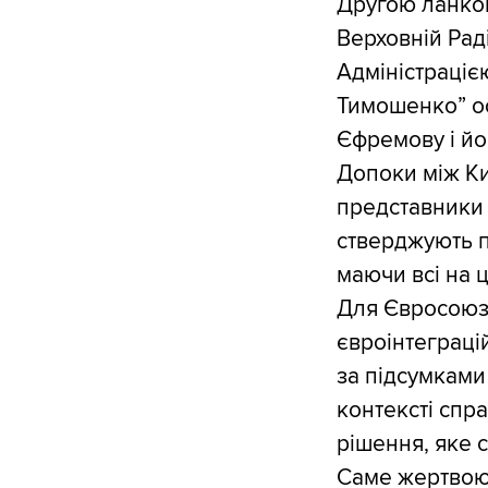
Другою ланкою 
Верховній Рад
Адміністраціє
Тимошенко” оф
Єфремову і йо
Допоки між К
представники 
стверджують пр
маючи всі на ц
Для Євросоюзу
євроінтеграці
за підсумками 
контексті спр
рішення, яке с
Саме жертвою 