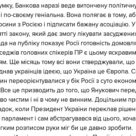
умку, Банкова наразі веде витончену політичну
 і по-своєму геніальна. Вона полягає в тому, а
осини з Росією і підписати бажану асоціацію. У 
тті закону, який дає змогу лікувати засуджених
да на публіку показує Росії готовність домовля
еседжів головних спікерів ПР є цьому яскрави
м. Ще місяць тому всі вони стверджували, що 
днав українців ідеєю, що Україна це Європа. С
дин переорієнтувалися у бік Росії з суто еконо
 Все це призводить до того, що Янукович пере
во чистим і ні в чому не винним. Доцільним п
адок, коли Президент України переклав рішен
парламент і сам абстрагувався від цього, хоча
гким розписом руки міг би це давно зробити.