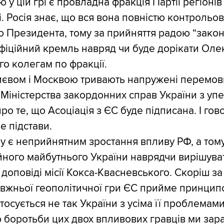
у цій грі є провладна фракція Партії регіонів
і. Росія знає, що вся вона повністю контрольо
ю Президента, тому за прийняття радою “зако
іційний кремль навряд чи буде дорікати Оле
го колегам по фракції.
иєвом і Москвою тривають напружені перемов
Міністерства закордонних справ України з уп
о те, що Асоціація з ЄС буде підписана. І гов
е підстави.
 є неприйнятним зростання впливу РФ, а том
йного майбутнього України наврядчи вирішува
доповіді місії Кокса-Квасневського. Скоріш за
авжньої геополітичної гри ЄС прийме принцип
тосується не так України з усіма її проблемами,
боротьби цих двох впливових гравців ми зара