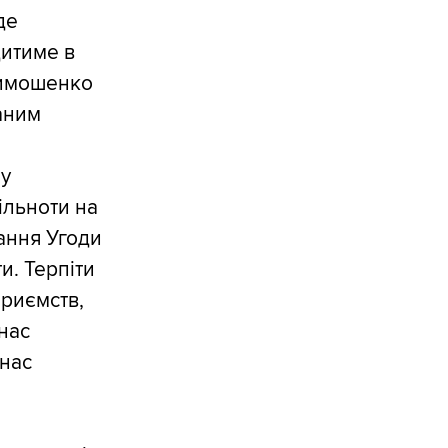
де
дитиме в
 Тимошенко
аним
 у
ільноти на
сання Угоди
ти. Терпіти
приємств,
нас
 нас