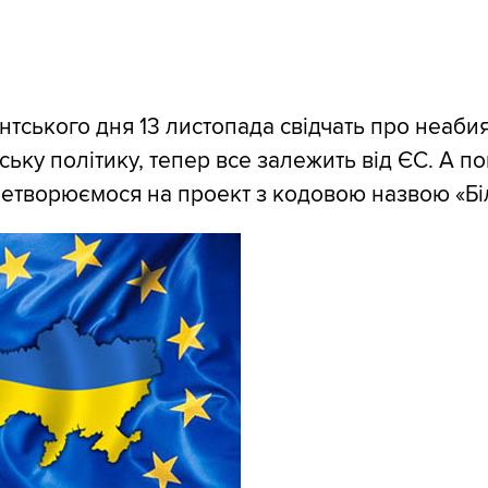
нтського дня 13 листопада свідчать про неаби
нську політику, тепер все залежить від ЄС. А п
етворюємося на проект з кодовою назвою «Бі