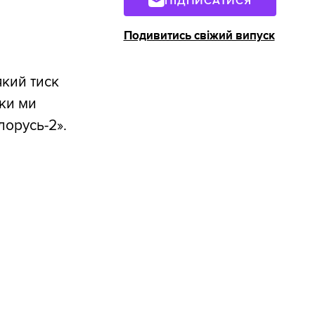
ПІДПИСАТИСЯ
Подивитись свіжий випуск
який тиск
оки ми
лорусь-2».