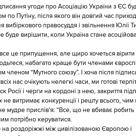
дписання угоди про Асоціацію України з ЄС бу
м по Путіну, після якого він довгий час прихо
ня вибіркового правосуддя і звільнення Юлії
е буде вирішити, коли Україна стане асоційов
все це припущення, але щиро хочеться вірити
одьтеся, набагато краще бути членами євросп
чим членом “Мутного союзу”. І хоча після підпи
всіх нас очікують нелегкі часи, ми готові терпі
ск Росії і черги на кордоні з нею, закриття під
х не витримає конкуренції і решту всього, чим 
не мудре прислів'я: “Все, що не вбиває робить
ним потрібно керуватися.
о на роздоріжжі між цивілізованою Європою і