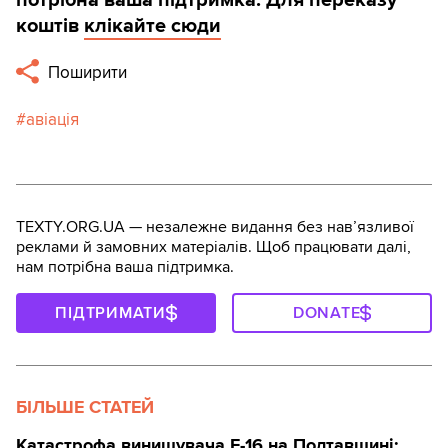
коштів
клікайте сюди
Поширити
авіація
TEXTY.ORG.UA — незалежне видання без навʼязливої
реклами й замовних матеріалів. Щоб працювати далі,
нам потрібна ваша підтримка.
ПІДТРИМАТИ
DONATE
БІЛЬШЕ СТАТЕЙ
Катастрофа винищувача F-16 на Полтавщині: