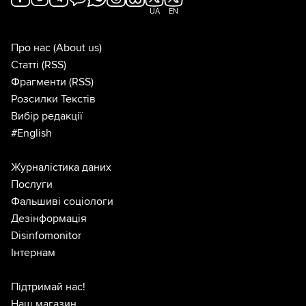
UA
EN
Про нас
(About us)
Статті
(RSS)
Фрагменти
(RSS)
Розсилки Текстів
Вибір редакції
#English
Журналістика даних
Послуги
Фальшиві соціологи
Дезінформація
Disinfomonitor
Інтернам
Підтримай нас!
Наш магазин