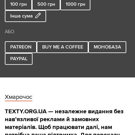
100
грн
500
грн
1000
грн
Інша сума
АБО
PATREON
BUY ME A COFFEE
МОНОБАЗА
PAYPAL
Хмарочос
TEXTY.ORG.UA — незалежне видання без
навʼязливої реклами й замовних
матеріалів. Щоб працювати далі, нам
потрібна ваша підтримка. Для переказу