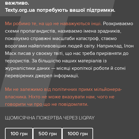
важливо.
Texty.org.ua потребують вашої підтримки.
Ми робимо те, на що не наважуються інші.
Розкриваємо
схеми пропагандистів, називаємо імена зрадників,
показуємо справжні масштаби катастроф, стаємо
ворогами найвпливовіших людей світу. Наприклад, Ілон
Маск писав у своєму твіті, що нас треба прирівняти до
терористів. За більшістю наших матеріалів із
журналістики даних — місяці кропіткої роботи й сотні
перевірених джерел інформації.
Ми не залежимо від політичних примх мільйонера-
власника. Ніхто не може вказувати нам, чого не
говорити чи про що не повідомляти.
ЩОМІСЯЧНА ПОЖЕРТВА ЧЕРЕЗ LIQPAY
100
грн
500
грн
1000
грн