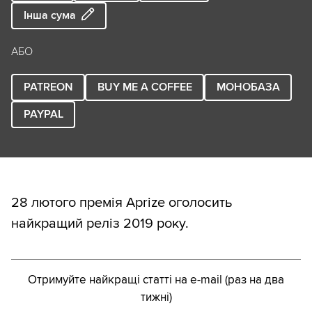
Інша сума
АБО
PATREON
BUY ME A COFFEE
МОНОБАЗА
PAYPAL
28 лютого премія Aprize оголосить
найкращий реліз 2019 року.
Отримуйте найкращі статті на e-mail (раз на два
тижні)