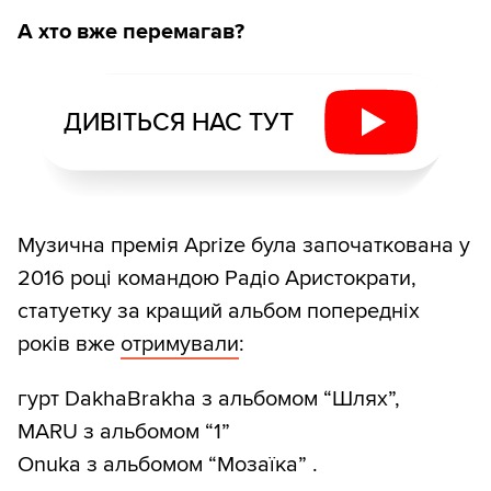
А хто вже перемагав?
ДИВІТЬСЯ НАС ТУТ
Музична премія Aprize була започаткована у
2016 році командою Радіо Аристократи,
статуетку за кращий альбом попередніх
років вже
отримували
:
гурт DakhaBrakha з альбомом “Шлях”,
MARU з альбомом “1”
Onuka з альбомом “Мозаїка” .