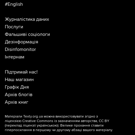
#English
Журналістика даних
Послуги
Фальшиві соціологи
Дезінформація
Disinfomonitor
Інтернам
Підтримай нас!
Наш магазин
Графік Дня
Архів блогів
Архів книг
Матеріали Texty.org.ua можна використовувати згідно з
ліцензією
Creative Commons із зазначенням авторства, CC BY
(переклад ліцензії
українською
). Велике прохання ставити
гіперпосилання в першому чи другому абзаці вашого матеріалу.