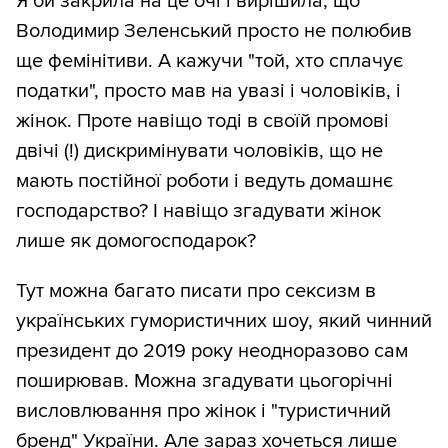
Я би закрила на це очі і вирішила, що
Володимир Зеленський просто не полюбив
ще фемінітиви. А кажучи "той, хто сплачує
податки", просто мав на увазі і чоловіків, і
жінок. Проте навіщо тоді в своїй промові
двічі (!) дискримінувати чоловіків, що не
мають постійної роботи і ведуть домашнє
господарство? І навіщо згадувати жінок
лише як домогосподарок?
Тут можна багато писати про сексизм в
українських гумористичних шоу, який чинний
президент до 2019 року неодноразово сам
поширював. Можна згадувати цьогорічні
висловлювання про жінок і "туристичний
бренд" України. Але зараз хочеться лише