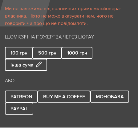
Ми не залежимо від політичних примх мільйонера-
власника. Ніхто не може вказувати нам, чого не
говорити чи про що не повідомляти.
ЩОМІСЯЧНА ПОЖЕРТВА ЧЕРЕЗ LIQPAY
100
грн
500
грн
1000
грн
Інша сума
АБО
PATREON
BUY ME A COFFEE
МОНОБАЗА
PAYPAL