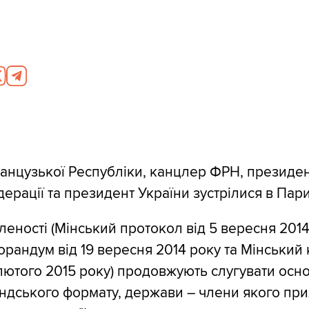
нцузької Республіки, канцлер ФРН, президе
ерації та президент України зустрілися в Пари
леності (Мінський протокол від 5 вересня 2014
рандум від 19 вересня 2014 року та Мінський
2 лютого 2015 року) продовжують слугувати ос
дського формату, держави – члени якого при