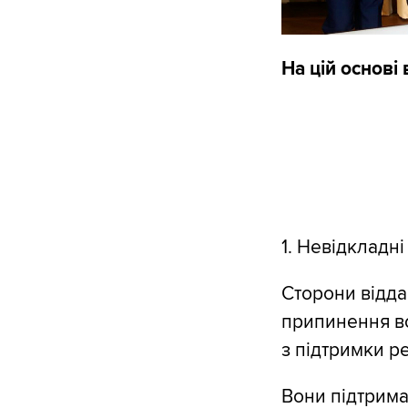
На цій основі
1. Невідкладні 
Сторони відда
припинення во
з підтримки р
Вони підтрима