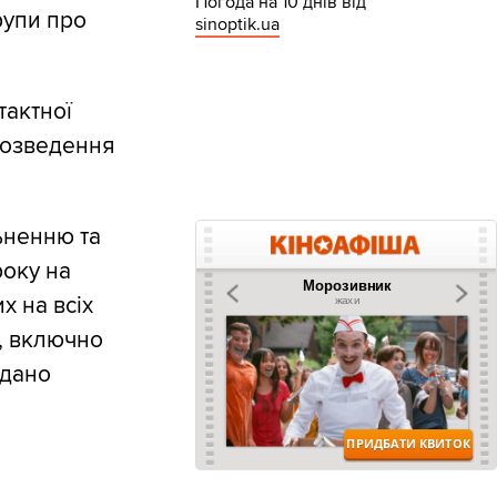
Погода на 10 днів від
рупи про
sinoptik.ua
тактної
розведення
ьненню та
року на
х на всіх
м, включно
адано