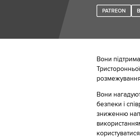
PATREON
B
Вони підтрима
Тристоронньої
розмежування
Вони нагадуют
безпеки і спі
зниженню напр
використанням
користуватися