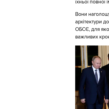
їхньої повної 
Вони наголошу
архітектури д
ОБСЄ, для яко
важливих крок