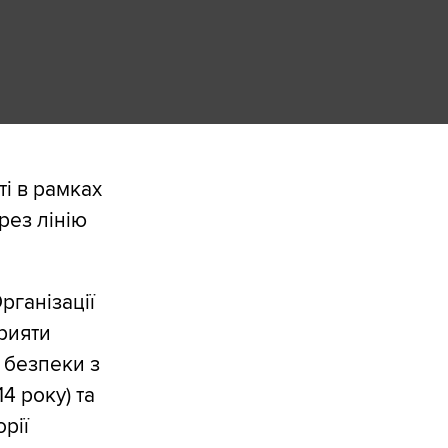
і в рамках
рез лінію
рганізації
рияти
 безпеки з
4 року) та
рії