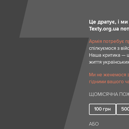
Це дратує, і м
Texty.org.ua п
Армія потребує пр
спілкуємося з вій
Наша критика — ц
життя українських
Ми не женемося за
гідними вашого ча
ЩОМІСЯЧНА ПОЖ
100
грн
50
АБО