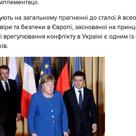
імплементації.
ють на загальному прагненні до сталої й всео
овіри та безпеки в Європі, заснованої на прин
ї врегулювання конфлікту в Україні є одним із
ів.