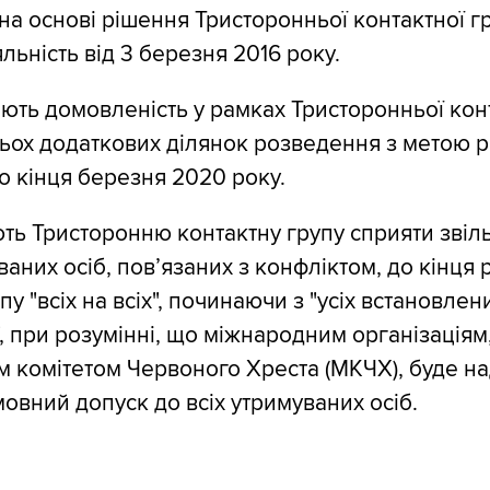
на основі рішення Тристоронньої контактної г
льність від 3 березня 2016 року.
ють домовленість у рамках Тристоронньої кон
ьох додаткових ділянок розведення з метою 
до кінця березня 2020 року.
ть Тристоронню контактну групу сприяти звіл
аних осіб, пов’язаних з конфліктом, до кінця 
у "всіх на всіх", починаючи з "усіх встановлени
, при розумінні, що міжнародним організація
 комітетом Червоного Хреста (МКЧХ), буде н
мовний допуск до всіх утримуваних осіб.