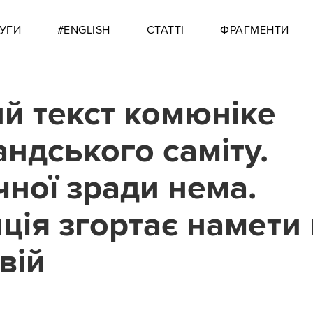
УГИ
#ENGLISH
СТАТТІ
ФРАГМЕНТИ
й текст комюніке
ндського саміту.
чної зради нема.
ція згортає намети 
вій