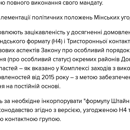
ою повного виконання свого мандату.
мплементації політичних положень Мінських уго
влюють зацікавленість у досягненні домовле
дського формату (Н4) і Тристоронньої контакт
вових аспектів Закону про особливий порядок
я (про особливий статус) окремих районів До
ластей – як вказано у Комплексі заходів з вик
вленостей від 2015 року – з метою забезпече
 на постійній основі.
 за необхідне інкорпорувати "формулу Штайн
конодавство згідно з версією, узгодженою Н4 
ю контактною групою.