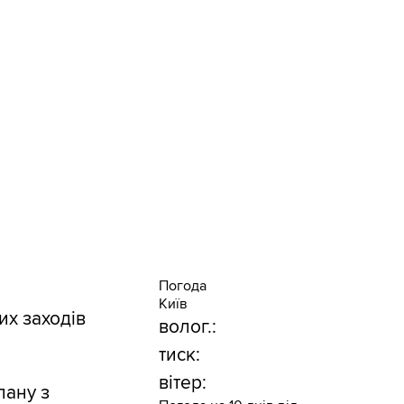
Погода
Київ
их заходів
волог.:
тиск:
вітер:
лану з