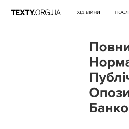
ХІД ВІЙНИ
ПОСЛ
Повни
Норма
Публі
Опози
Банко