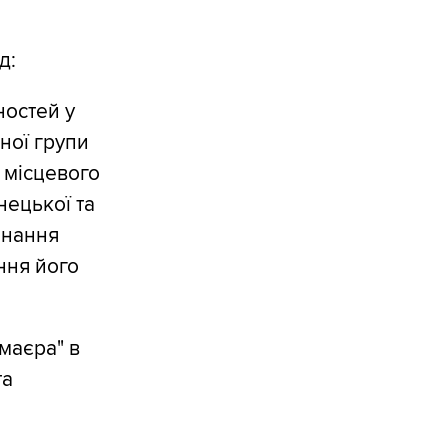
д:
ностей у
ної групи
 місцевого
нецької та
онання
ння його
маєра" в
та