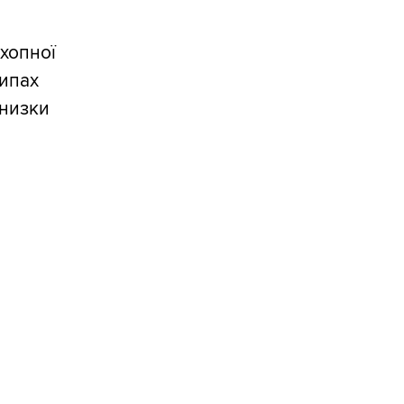
хопної
ципах
 низки