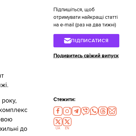
Підпишіться, щоб
отримувати найкращі статті
на e-mail (раз на два тижні)
ПІДПИСАТИСЯ
Подивитись свіжий випуск
нт
жі.
Стежити:
 року,
 комплекс
новою
хильні до
UA
EN