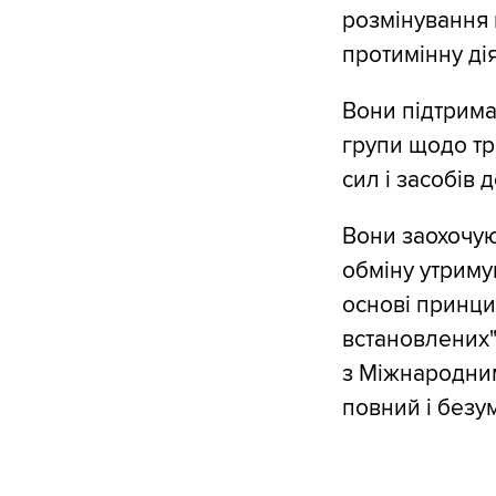
розмінування 
протимінну дія
Вони підтрима
групи щодо тр
сил і засобів 
Вони заохочую
обміну утримув
основі принцип
встановлених"
з Міжнародним
повний і безу