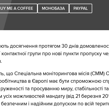
UY ME A COFFEE
МОНОБАЗА
PAYPAL
ють досягнення протягом 30 днів домовленост
 контактної групи про нові пункти пропуску че
.
ь, що Спеціальна моніторингова місія (СММ) О
вробітництва в Європі має бути спроможною сп
уженості та просуванню миру, стабільності та
 усіх можливостей мандату (від 21 березня 201
 безпечним і надійним допуском по всій терито