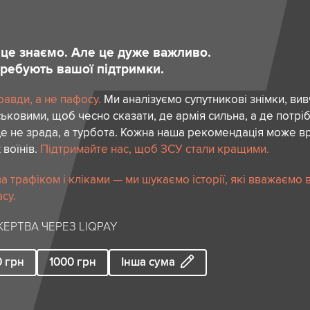
и це знаємо. Але це дуже важливо.
отребують вашої підтримки.
авди, а не пафосу.
Ми аналізуємо супутникові знімки, вив
ськовими, щоб чесно сказати, де армія сильна, а де потріб
е не зрада, а турбота. Кожна наша рекомендація може в
 воїнів.
Підтримайте нас, щоб ЗСУ стали кращими.
 трафіком і кліками — ми шукаємо історії, які вважаємо 
су.
ЕРТВА ЧЕРЕЗ LIQPAY
0
грн
1000
грн
Інша сума