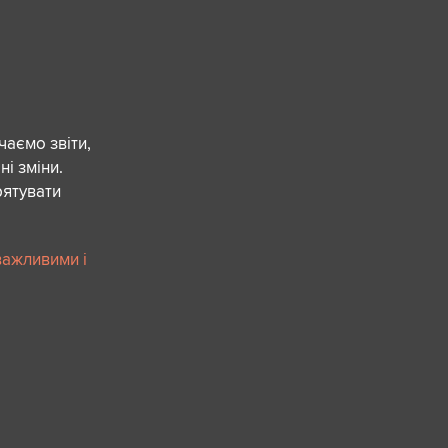
чаємо звіти,
ні зміни.
рятувати
важливими і