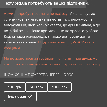
Texty.org.ua потребують вашої підтримки.
Армія потребує правди, а не пафосу.
Ми аналізуємо
супутникові знімки, вивчаємо звіти, спілкуємося з
військовими, щоб чесно сказати, де армія сильна, а де
потрібні зміни. Наша критика — це не зрада, а турбота.
Кожна наша рекомендація може врятувати життя
українських воїнів.
Підтримайте нас, щоб ЗСУ стали
кращими.
Ми не женемося за трафіком і кліками — ми шукаємо
історії, які вважаємо важливими і гідними вашого часу.
ЩОМІСЯЧНА ПОЖЕРТВА ЧЕРЕЗ LIQPAY
100
грн
500
грн
1000
грн
Інша сума