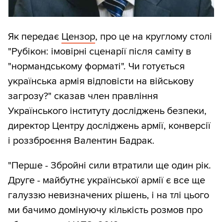
Як передає
Цензор
, про це на круглому столі
"Рубікон: імовірні сценарії після саміту в
"нормандському форматі". Чи готується
українська армія відповісти на військову
загрозу?" сказав член правління
Українського інституту досліджень безпеки,
директор Центру досліджень армії, конверсії
і роззброєння Валентин Бадрак.
"Перше - Збройні сили втратили ще один рік.
Друге - майбутнє української армії є все ще
галуззю невизначених рішень, і на тлі цього
ми бачимо домінуючу кількість розмов про