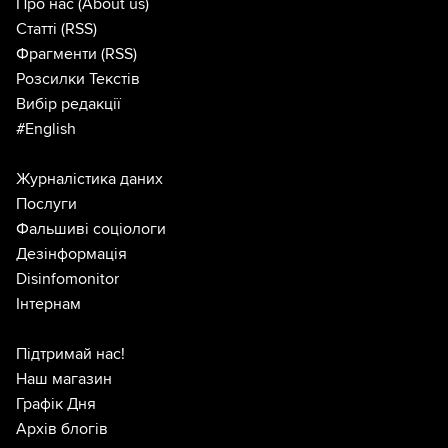
Про нас
(About us)
Статті
(RSS)
Фрагменти
(RSS)
Розсилки Текстів
Вибір редакції
#English
Журналістика даних
Послуги
Фальшиві соціологи
Дезінформація
Disinfomonitor
Інтернам
Підтримай нас!
Наш магазин
Графік Дня
Архів блогів