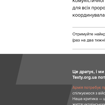
Комуністичної
для всіх проро
координувалас
Отримуйте найкра
(раз на два тижні
Це дратує, і м
Texty.org.ua п
Армія потребує пр
спілкуємося з вій
Наша критика — ц
життя українських