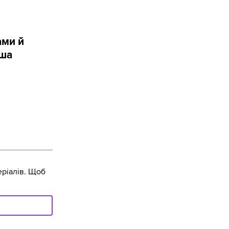
ами й
аша
ріалів. Щоб