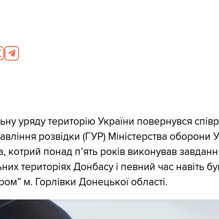
ьну уряду територію України повернувся співр
авління розвідки (ГУР) Міністерства оборони 
, котрий понад п’ять років виконував завданн
них територіях Донбасу і певний час навіть бу
ом” м. Горлівки Донецької області.