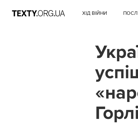
ХІД ВІЙНИ
ПОСЛ
Укра
успі
«нар
Горл