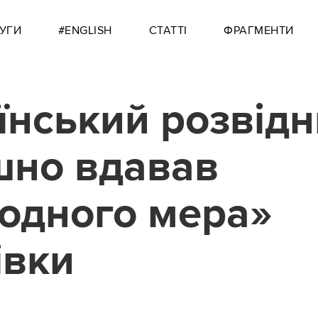
УГИ
#ENGLISH
СТАТТІ
ФРАГМЕНТИ
їнський розвідн
шно вдавав
одного мера»
івки