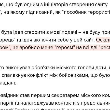
є, що був одним з ініціаторів створення сайту
, на якому підписаний, як “пособник терористі
була ідея створити з моєї подачі – не буду пр
орець” та ідея включити себе у цей сайт.
Оскіл
ом”, це зробило мене "героєм" на всі дві "рес
о виконував обов’язки міського голови доти,
 спалахнув конфлікт між бойовиками, що було
авдань.
озвідник став першим секретарем міського ком
 партії та налагоджував контакти з представн