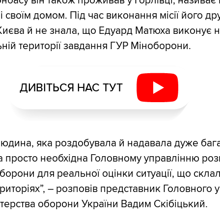
онбасу він також проживав у Горлівці, називає
і своїм домом. Під час виконання місії його д
Києва й не знала, що Едуард Матюха виконує 
ній території завдання ГУР Міноборони.
ДИВІТЬСЯ НАС ТУТ
людина, яка роздобувала й надавала дуже баг
ка просто необхідна Головному управлінню роз
оборони для реальної оцінки ситуації, що скла
риторіях”, – розповів представник Головного 
стерства оборони України Вадим Скібіцький.