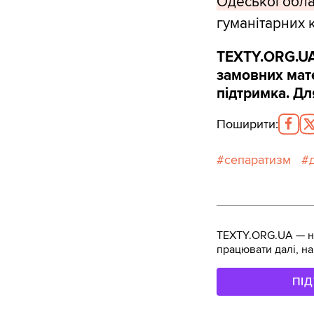
Одеської обл
гуманітарних 
TEXTY.ORG.UA
замовних мате
підтримка. Дл
Поширити
:
сепаратизм
TEXTY.ORG.UA — не
працювати далі, на
ПІ