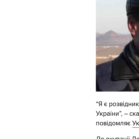
“Я є розвідни
України”, – ск
повідомляє
Ук