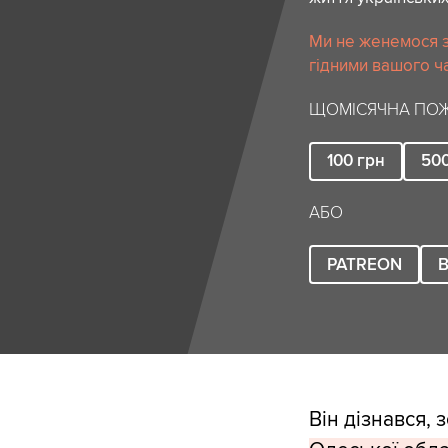
Ми не женемося за
гідними вашого ча
ЩОМІСЯЧНА ПОЖ
100
грн
50
АБО
PATREON
B
Він дізнався,