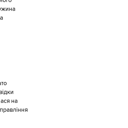
 його
ружина
на
ато
відки
лася на
управління