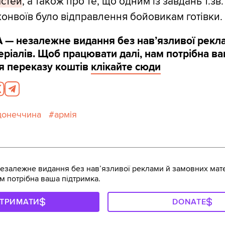
астей
, а також про те, що одним із завдань т.зв.
конвоїв було відправлення бойовикам готівки.
 — незалежне видання без навʼязливої рекл
ріалів. Щоб працювати далі, нам потрібна в
я переказу коштів
клікайте сюди
донеччина
армія
залежне видання без навʼязливої реклами й замовних мате
м потрібна ваша підтримка.
ДТРИМАТИ
DONATE