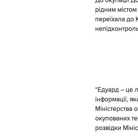
До окупації Д
рідним містом 
переїхала до 
непідконтроль
“Едуард – це 
інформації, я
Міністерства 
окупованих те
розвідки Міні