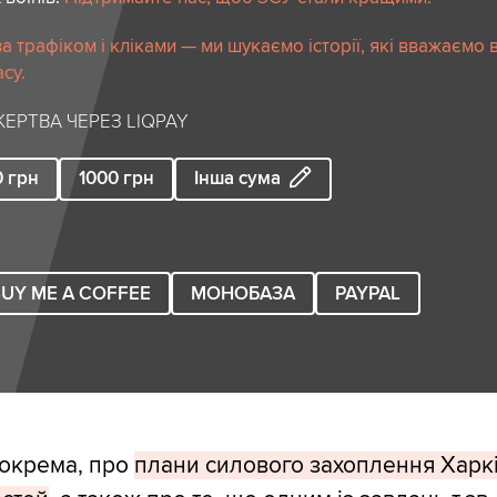
 трафіком і кліками — ми шукаємо історії, які вважаємо 
су.
ЕРТВА ЧЕРЕЗ LIQPAY
0
грн
1000
грн
Інша сума
UY ME A COFFEE
МОНОБАЗА
PAYPAL
 зокрема, про
плани силового захоплення Харкі