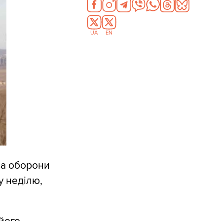
UA
EN
ва оборони
у неділю,