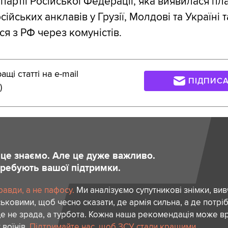
 партії Російської Федерації, яка виявилася п
сійських анклавів у Грузії, Молдові та Україні т
я з РФ через комуністів.
щі статті на e-mail
ПІДПИС
)
и це знаємо. Але це дуже важливо.
отребують вашої підтримки.
авди, а не пафосу.
Ми аналізуємо супутникові знімки, вив
ськовими, щоб чесно сказати, де армія сильна, а де потріб
е не зрада, а турбота. Кожна наша рекомендація може в
 воїнів.
Підтримайте нас, щоб ЗСУ стали кращими.