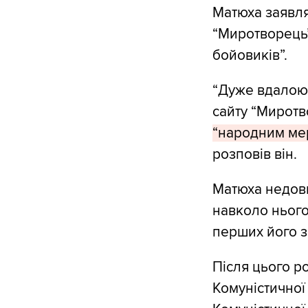
Матюха заявля
“Миротворець”
бойовиків”.
“Дуже вдалою 
сайту “Миротв
“народним мер
розповів він.
Матюха недовг
навколо нього
перших його з
Після цього р
Комуністичної