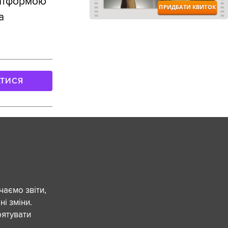
латформою
а
АТИСЯ
чаємо звіти,
ні зміни.
рятувати