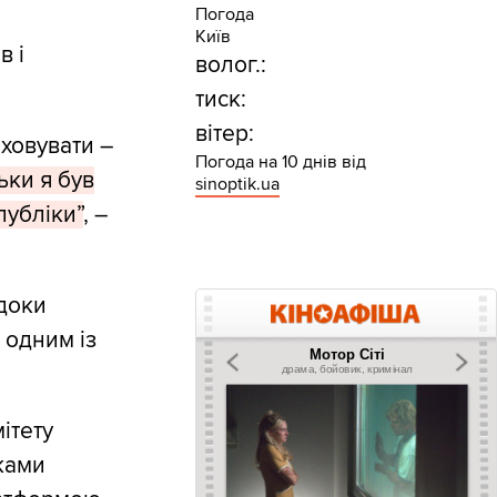
Погода
Київ
в і
волог.:
тиск:
вітер:
иховувати –
Погода на 10 днів від
ьки я був
sinoptik.ua
публіки”
, –
 доки
 одним із
ітету
иками