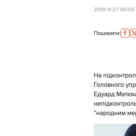
2019-11-27 00:00
Поширити
:
На підконтрол
Головного упр
Едуард Матюха
непідконтроль
“народним мер