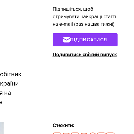
Підпишіться, щоб
отримувати найкращі статті
на e-mail (раз на два тижні)
ПІДПИСАТИСЯ
Подивитись свіжий випуск
обітник
України
я на
в
Стежити: