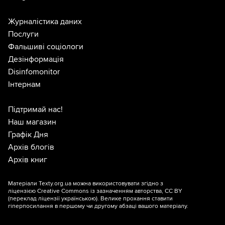
Журналістика даних
Послуги
Фальшиві соціологи
Дезінформація
Disinfomonitor
Інтернам
Підтримай нас!
Наш магазин
Графік Дня
Архів блогів
Архів книг
Матеріали Texty.org.ua можна використовувати згідно з
ліцензією
Creative Commons із зазначенням авторства, CC BY
(переклад ліцензії
українською
). Велике прохання ставити
гіперпосилання в першому чи другому абзаці вашого матеріалу.