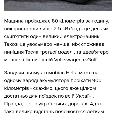
Машина проїжджає 80 кілометрів за годину,
використавши лише 2.5 кВт*год - це десь як
скип'ятити один великий електрочайник.
Також це увосьмеро менше, ніж споживає
нинішня Тесла третьої моделі, та вдев'ятеро
менше, ніж нинішній Volkswagen e-Golf.
Завдяки цьому атомобіль Helia може на
одному заряді акумулятора проїхати 900
кілометрів - скажімо, цього вже цілком
достатньо для поїздок по всій Україні.
Правда, не по українських дорогах. Адже
така велика відстань пояснюється легким