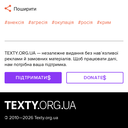
Поширити
анексія
агресія
окупація
росія
крим
TEXTY.ORG.UA — незалежне видання без навʼязливої
реклами й замовних матеріалів. Щоб працювати далі,
нам потрібна ваша підтримка.
ПІДТРИМАТИ
DONATE
©
2010—2026 Texty.org.ua