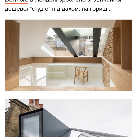
дешевої "студіо" під дахом, на горищі.