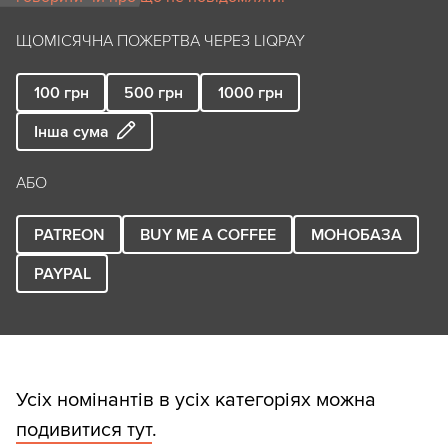
ЩОМІСЯЧНА ПОЖЕРТВА ЧЕРЕЗ LIQPAY
100
грн
500
грн
1000
грн
Інша сума
АБО
PATREON
BUY ME A COFFEE
МОНОБАЗА
PAYPAL
Усіх номінантів в усіх категоріях можна
подивитися тут
.