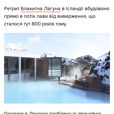
Ретрит
Блакитна Лагуна
в Ісландії вбудовано
прямо в потік лави від виверження, що
сталося тут 800 років тому.
Dormore
в Лондоні зроблено зі звичайної