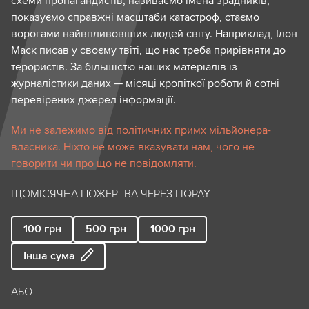
схеми пропагандистів, називаємо імена зрадників,
показуємо справжні масштаби катастроф, стаємо
ворогами найвпливовіших людей світу. Наприклад, Ілон
Маск писав у своєму твіті, що нас треба прирівняти до
терористів. За більшістю наших матеріалів із
журналістики даних — місяці кропіткої роботи й сотні
перевірених джерел інформації.
Ми не залежимо від політичних примх мільйонера-
власника. Ніхто не може вказувати нам, чого не
говорити чи про що не повідомляти.
ЩОМІСЯЧНА ПОЖЕРТВА ЧЕРЕЗ LIQPAY
100
грн
500
грн
1000
грн
Інша сума
АБО