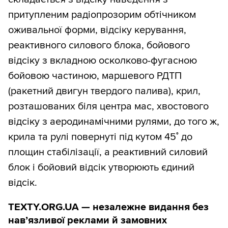
притупленим радіопрозорим обтічником
оживальної форми, відсіку керування,
реактивного силового блока, бойового
відсіку з вкладною осколково-фугасною
бойовою частиною, маршевого РДТП
(ракетний двигун твердого палива), крил,
розташованих біля центра мас, хвостового
відсіку з аеродинамічними рулями, до того ж,
крила та рулі повернуті під кутом 45˚ до
площин стабілізації, а реактивний силовий
блок і бойовий відсік утворюють єдиний
відсік.
TEXTY.ORG.UA — незалежне видання без
навʼязливої реклами й замовних