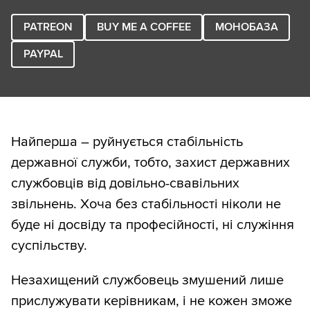
PATREON
BUY ME A COFFEE
МОНОБАЗА
PAYPAL
Найперша – руйнується стабільність
державної служби, тобто, захист державних
службовців від довільно-свавільних
звільнень. Хоча без стабільності ніколи не
буде ні досвіду та професійності, ні служіння
суспільству.
Незахищений службовець змушений лише
прислужувати керівникам, і не кожен зможе