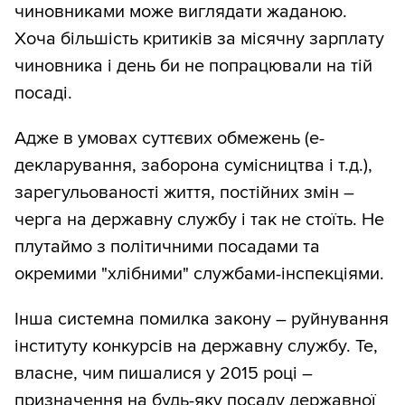
чиновниками може виглядати жаданою.
Хоча більшість критиків за місячну зарплату
чиновника і день би не попрацювали на тій
посаді.
Адже в умовах суттєвих обмежень (е-
декларування, заборона сумісництва і т.д.),
зарегульованості життя, постійних змін –
черга на державну службу і так не стоїть. Не
плутаймо з політичними посадами та
окремими "хлібними" службами-інспекціями.
Інша системна помилка закону – руйнування
інституту конкурсів на державну службу. Те,
власне, чим пишалися у 2015 році –
призначення на будь-яку посаду державної