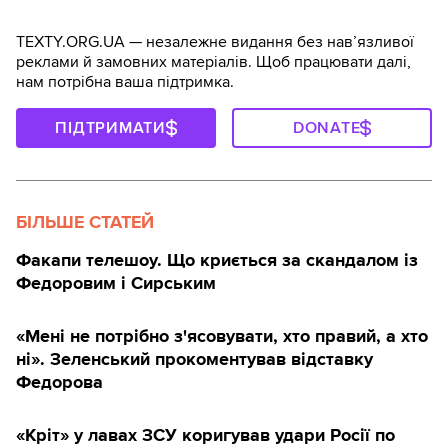
TEXTY.ORG.UA — незалежне видання без навʼязливої
реклами й замовних матеріалів. Щоб працювати далі,
нам потрібна ваша підтримка.
ПІДТРИМАТИ
DONATE
БІЛЬШЕ СТАТЕЙ
Факапи телешоу. Що криється за скандалом із
Федоровим і Сирським
«Мені не потрібно з'ясовувати, хто правий, а хто
ні». Зеленський прокоментував відставку
Федорова
«Кріт» у лавах ЗСУ коригував удари Росії по