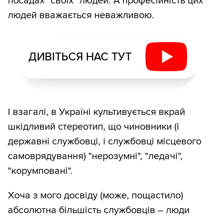
посадах "своїх" людей. А професійність цих
людей вважається неважливою.
ДИВІТЬСЯ НАС ТУТ
І взагалі, в Україні культивується вкрай
шкідливий стереотип, що чиновники (і
державні службовці, і службовці місцевого
самоврядування) "нерозумні", "ледачі",
"корумповані".
Хоча з мого досвіду (може, пощастило)
абсолютна більшість службовців – люди