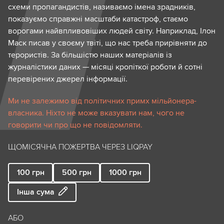
схеми пропагандистів, називаємо імена зрадників,
показуємо справжні масштаби катастроф, стаємо
ворогами найвпливовіших людей світу. Наприклад, Ілон
Маск писав у своєму твіті, що нас треба прирівняти до
терористів. За більшістю наших матеріалів із
журналістики даних — місяці кропіткої роботи й сотні
перевірених джерел інформації.
Ми не залежимо від політичних примх мільйонера-
власника. Ніхто не може вказувати нам, чого не
говорити чи про що не повідомляти.
ЩОМІСЯЧНА ПОЖЕРТВА ЧЕРЕЗ LIQPAY
100
грн
500
грн
1000
грн
Інша сума
АБО