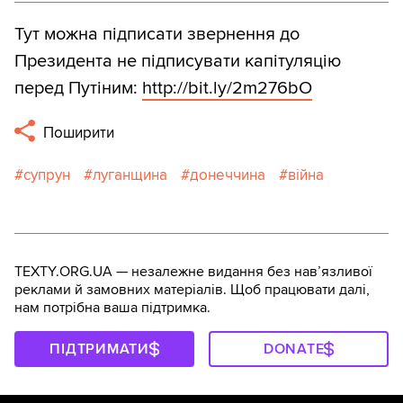
Тут можна підписати звернення до
Президента не підписувати капітуляцію
перед Путіним:
http:/
/
bit.ly/
2m276bO
Поширити
супрун
луганщина
донеччина
війна
TEXTY.ORG.UA — незалежне видання без навʼязливої
реклами й замовних матеріалів. Щоб працювати далі,
нам потрібна ваша підтримка.
ПІДТРИМАТИ
DONATE