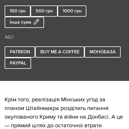
100
грн
500
грн
1000
грн
Інша сума
АБО
PATREON
BUY ME A COFFEE
МОНОБАЗА
PAYPAL
Крім того, реалізація Мінських угод за
планом Штайнмаєра розділить питання
окупованого Криму та війни на Донбасі. А це
— прямий шлях до остаточної втрати