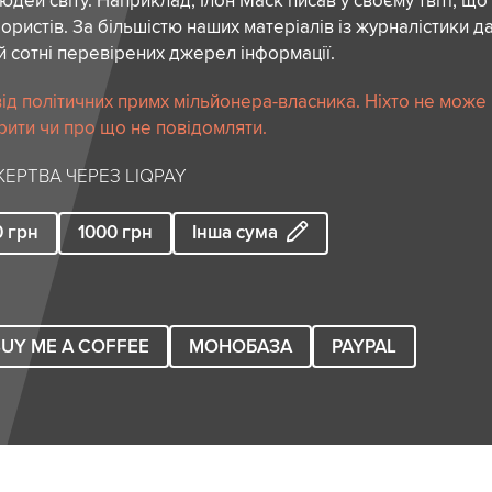
дей світу. Наприклад, Ілон Маск писав у своєму твіті, що
ористів. За більшістю наших матеріалів із журналістики да
й сотні перевірених джерел інформації.
ід політичних примх мільйонера-власника. Ніхто не може
рити чи про що не повідомляти.
ЕРТВА ЧЕРЕЗ LIQPAY
0
грн
1000
грн
Інша сума
UY ME A COFFEE
МОНОБАЗА
PAYPAL