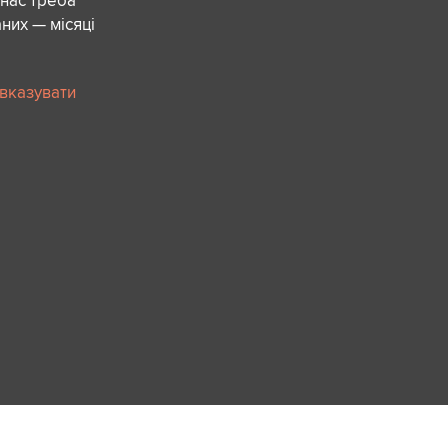
 нас треба
них — місяці
 вказувати