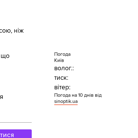
асою, ніж
Погода
 що
Київ
волог.:
тиск:
вітер:
Погода на 10 днів від
я
sinoptik.ua
АТИСЯ