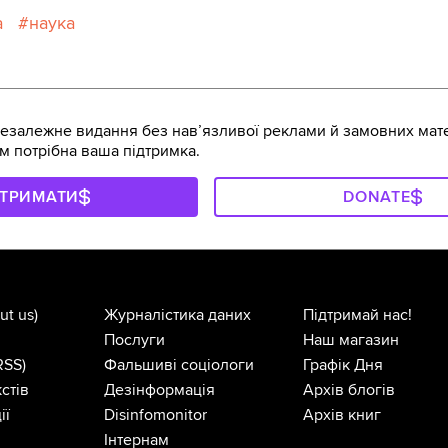
а
наука
залежне видання без навʼязливої реклами й замовних мате
м потрібна ваша підтримка.
ДТРИМАТИ
DONATE
ut us)
Журналістика даних
Підтримай нас!
Послуги
Наш магазин
RSS)
Фальшиві соціологи
Графік Дня
стів
Дезінформація
Архів блогів
ії
Disinfomonitor
Архів книг
Інтернам