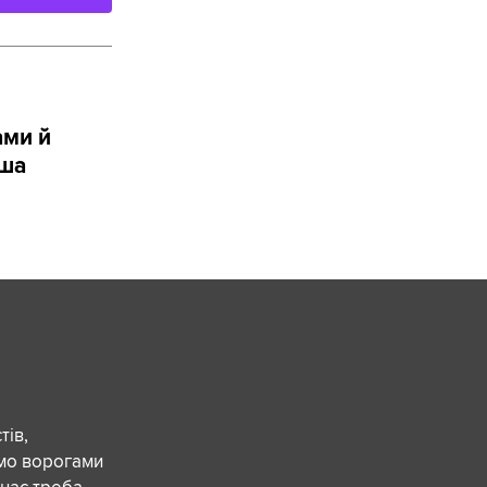
ами й
аша
ів,
ємо ворогами