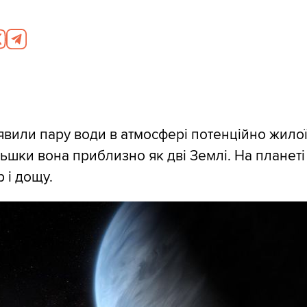
вили пару води в атмосфері потенційно жило
ільшки вона приблизно як дві Землі. На планет
 і дощу.