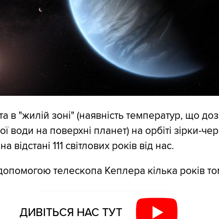
та в "жилій зоні" (наявність температур, що д
ої води на поверхні планет) на орбіті зірки-че
а відстані 111 світлових років від нас.
а допомогою телескопа Кеплера кілька років то
ДИВІТЬСЯ НАС ТУТ