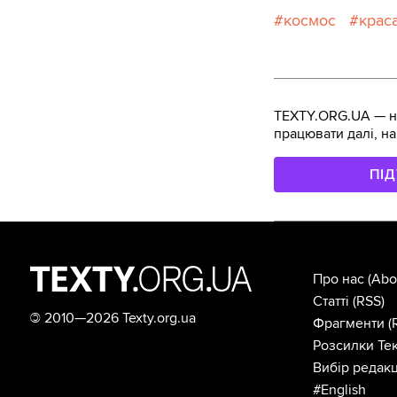
космос
крас
TEXTY.ORG.UA — не
працювати далі, на
ПІ
Про нас
(Abo
Статті
(RSS)
©
2010—2026 Texty.org.ua
Фрагменти
(
Розсилки Тек
Вибір редакц
#English