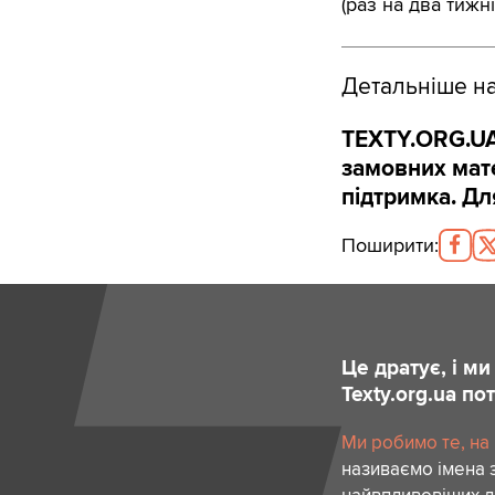
(раз на два тижні
Детальніше н
TEXTY.ORG.UA
замовних мате
підтримка. Дл
Поширити
:
Це дратує, і м
Texty.org.ua п
Ми робимо те, на
називаємо імена 