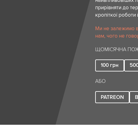
найвпливовіших лю
прирівняти до тер
кропіткої роботи 
Ми не залежимо в
нам, чого не гово
ЩОМІСЯЧНА ПОЖ
100
грн
50
АБО
PATREON
B