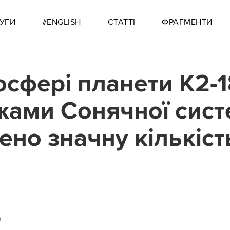
УГИ
#ENGLISH
СТАТТІ
ФРАГМЕНТИ
осфері планети K2-
жами Сонячної сис
ено значну кількіст
0