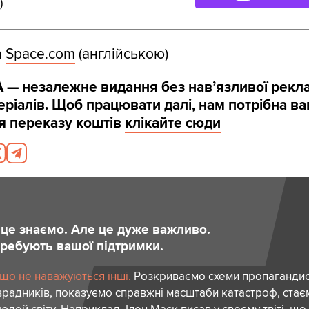
)
а
Space.com
(англійською)
 — незалежне видання без навʼязливої рекл
ріалів. Щоб працювати далі, нам потрібна в
я переказу коштів
клікайте сюди
и це знаємо. Але це дуже важливо.
отребують вашої підтримки.
 що не наважуються інші.
Розкриваємо схеми пропагандист
зрадників, показуємо справжні масштаби катастроф, ста