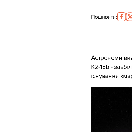
Поширити
:
Астрономи вия
K2-18b - завб
існування хмар