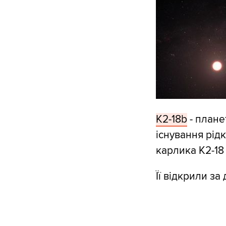
K2-18b
- плане
існування рідк
карлика K2-18 н
Її відкрили з