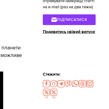
отримувати найкращі статті
на e-mail (раз на два тижні)
ПІДПИСАТИСЯ
Подивитись свіжий випуск
ї планети
і можливе
Стежити:
UA
EN