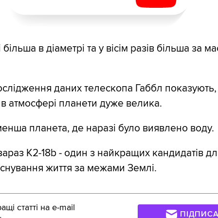
 більша в діаметрі та у вісім разів більша за м
ослідження даних телескопа Габбл показують,
и в атмосфері планети дуже велика.
енша планета, де наразі було виявлено воду.
зараз K2-18b - один з найкращих кандидатів дл
існування життя за межами Землі.
щі статті на e-mail
ПІДПИС