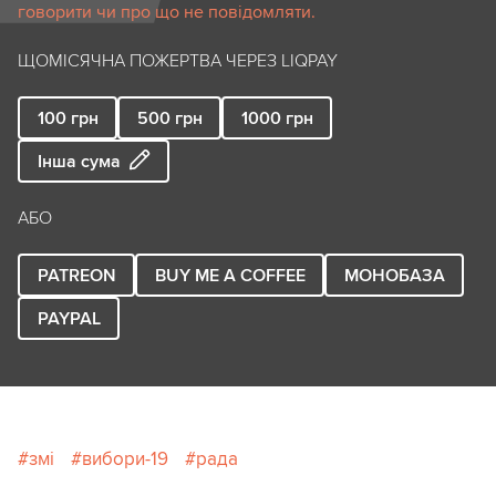
говорити чи про що не повідомляти.
ЩОМІСЯЧНА ПОЖЕРТВА ЧЕРЕЗ LIQPAY
100
грн
500
грн
1000
грн
Інша сума
АБО
PATREON
BUY ME A COFFEE
МОНОБАЗА
PAYPAL
змі
вибори-19
рада