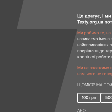
Це дратує, і м
Texty.org.ua п
Ми робимо те, на
називаємо імена 
найвпливовіших лю
прирівняти до тер
кропіткої роботи 
Ми не залежимо в
нам, чого не гово
ЩОМІСЯЧНА ПОЖ
100
грн
50
АБО