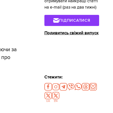
отримувати найкращі статті
на e-mail (раз на два тижні)
ПІДПИСАТИСЯ
Подивитись свіжий випуск
аючи за
р про
Стежити:
UA
EN