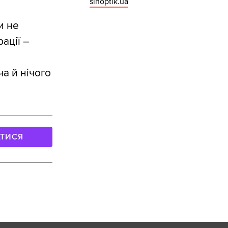
sinoptik.ua
и не
ації –
ча й нічого
АТИСЯ