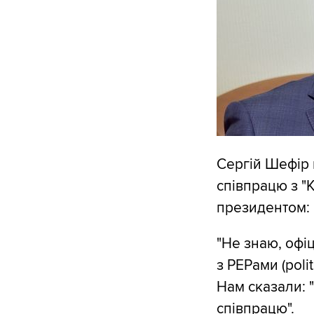
Сергій Шефір 
співпрацю з "
президентом:
"Не знаю, офіц
з PЕРами (poli
Нам сказали: "
співпрацю".