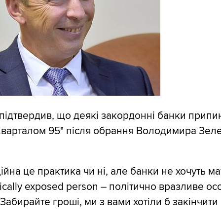
підтвердив, що деякі закордонні банки припи
Кварталом 95" після обрання Володимира Зел
ійна це практика чи ні, але банки не хочуть м
tically exposed person – політично вразливе осо
Забирайте гроші, ми з вами хотіли б закінчити