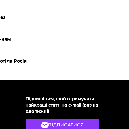
без
енням
отіла Росія
Підпишіться, щоб отримувати
найкращі статті на e-mail (раз на
два тижні)
ПІДПИСАТИСЯ