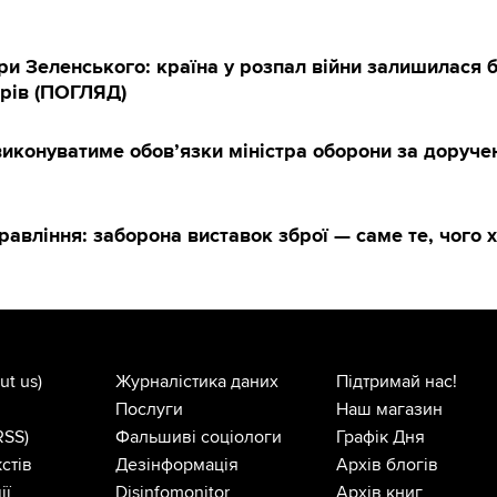
и Зеленського: країна у розпал війни залишилася 
трів (ПОГЛЯД)
виконуватиме обов’язки міністра оборони за доруч
авління: заборона виставок зброї — саме те, чого х
ut us)
Журналістика даних
Підтримай нас!
Послуги
Наш магазин
RSS)
Фальшиві соціологи
Графік Дня
стів
Дезінформація
Архів блогів
ії
Disinfomonitor
Архів книг