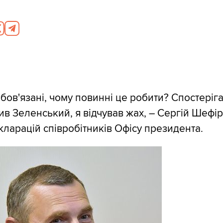
бов'язані, чому повинні це робити? Спостеріг
бив Зеленський, я відчував жах, – Сергій Шефі
кларацій співробітників Офісу президента.