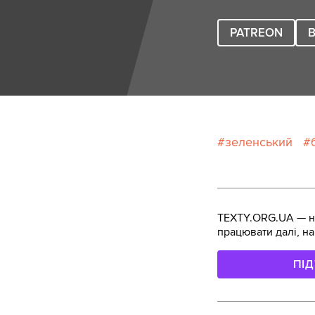
PATREON
B
зеленський
TEXTY.ORG.UA — не
працювати далі, на
ПІ