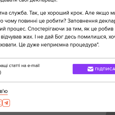
тна служба. Так, це хороший крок. Але якщо м
 то чому повинні це робити? Заповнення деклар
ий процес. Спостерігаючи за тим, як це робив
відчував жах. І не дай Бог десь помилишся, хо
 ховати. Це дуже неприємна процедура".
щі статті на e-mail
ПІДПИС
)
в'ю