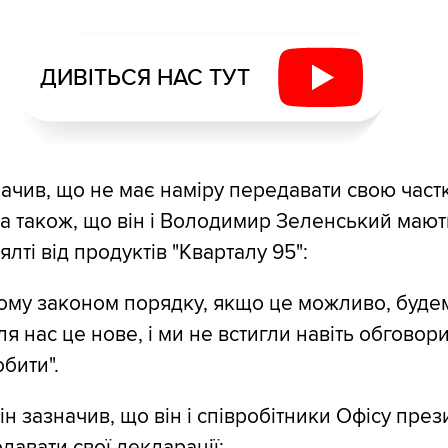
ДИВІТЬСЯ НАС ТУТ
начив, що не має наміру передавати свою частк
, а також, що він і Володимир Зеленський мают
лті від продуктів "Кварталу 95":
ому законом порядку, якщо це можливо, буде
я нас це нове, і ми не встигли навіть обговори
бити".
він зазначив, що він і співробітники Офісу пре
давати свої декларації: