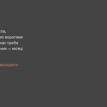
ів,
ємо ворогами
 нас треба
них — місяці
 вказувати