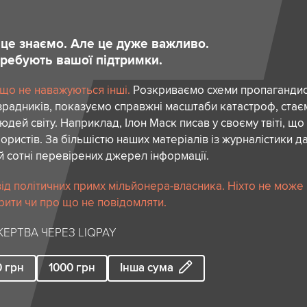
и це знаємо. Але це дуже важливо.
отребують вашої підтримки.
 що не наважуються інші.
Розкриваємо схеми пропагандист
зрадників, показуємо справжні масштаби катастроф, ста
дей світу. Наприклад, Ілон Маск писав у своєму твіті, що
ористів. За більшістю наших матеріалів із журналістики да
й сотні перевірених джерел інформації.
ід політичних примх мільйонера-власника. Ніхто не може
рити чи про що не повідомляти.
ЕРТВА ЧЕРЕЗ LIQPAY
0
грн
1000
грн
Інша сума