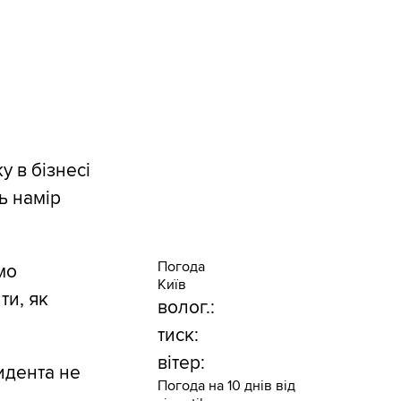
у в бізнесі
ь намір
Погода
мо
Київ
ти, як
волог.:
тиск:
вітер:
зидента не
Погода на 10 днів від