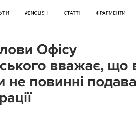
УГИ
#ENGLISH
СТАТТІ
ФРАГМЕНТИ
лови Офісу
ського вважає, що в
и не повинні подав
рації