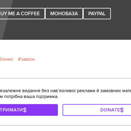
UY ME A COFFEE
МОНОБАЗА
PAYPAL
бізнес
закон
залежне видання без навʼязливої реклами й замовних мате
м потрібна ваша підтримка.
ДТРИМАТИ
DONATE