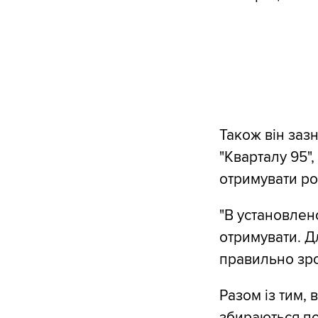
Також він заз
"Кварталу 95"
отримувати роя
"В установлен
отримувати. Дл
правильно зро
Разом із тим, 
збираються по