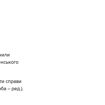
нили
енського
ати справи
ба – ред.).