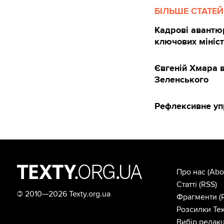
БІЛЬШЕ СТАТЕЙ
Кадрові авантюр
ключових мініс
Євгеній Хмара 
Зеленського
Рефлексивне упр
Про нас
(Abo
Статті
(RSS)
©
2010—2026 Texty.org.ua
Фрагменти
(
Розсилки Тек
Вибір редакц