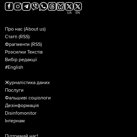
UA
EN
Про нас
(About us)
Статті
(RSS)
Фрагменти
(RSS)
Розсилки Текстів
Вибір редакції
#English
Журналістика даних
Послуги
Фальшиві соціологи
Дезінформація
Disinfomonitor
Інтернам
Підтримай нас!