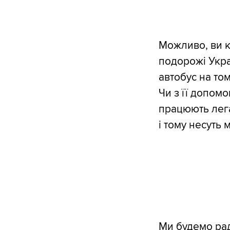
Можливо, ви к
подорожі Укра
автобус на то
Чи з її допомо
працюють лега
і тому несуть
Ми будемо рад