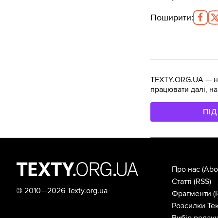
Поширити
:
TEXTY.ORG.UA — не
працювати далі, на
ПІ
Про нас
(Abo
Статті
(RSS)
©
2010—2026 Texty.org.ua
Фрагменти
(
Розсилки Тек
Вибір редакц