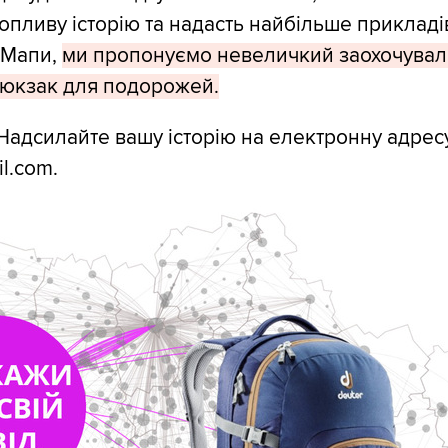
хопливу історію та надасть найбільше прикладі
 Мапи,
ми пропонуємо невеличкий заохочува
рюкзак для подорожей.
Надсилайте вашу історію на електронну адрес
l.com.