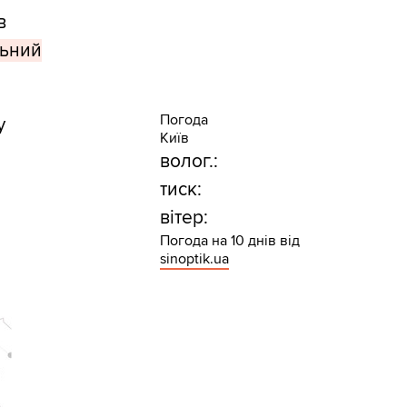
в
льний
Погода
у
Київ
волог.:
тиск:
вітер:
Погода на 10 днів від
sinoptik.ua