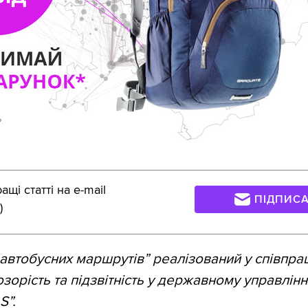
щі статті на e-mail
ПІДПИС
)
автобусних маршрутів” реалізований у співпрац
орість та підзвітність у державному управлінні
S”.