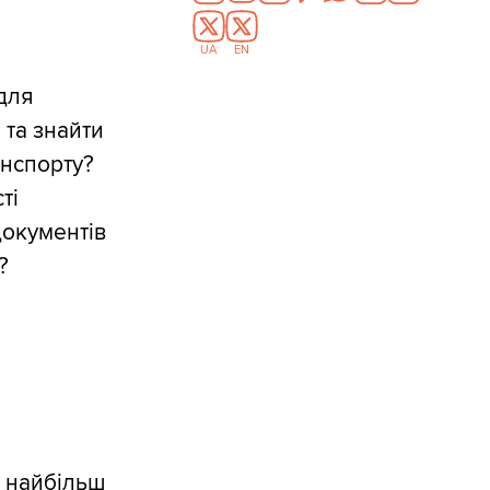
UA
EN
для
 та знайти
анспорту?
ті
документів
?
е найбільш