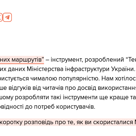
них маршрутів”
– інструмент, розроблений “Те
тих даних Міністерства інфраструктури України
ристується чималою популярністю. Нам хотілос
ше відгуків від читачів про досвід використан
ому розробляти такі інструменти ще краще та
відності до потреб користувачів.
коротку розповідь про те, як ви скористалися