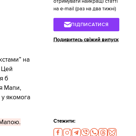
отримувати найкращі статті
на e-mail (раз на два тижні)
ПІДПИСАТИСЯ
Подивитись свіжий випуск
кстами” на
. Цей
я б
ня Мапи,
 у якомога
Стежити:
 Мапою.