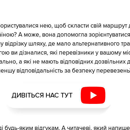
ористувалися нею, щоб скласти свій маршрут 
їною? А може, вона допомогла зорієнтуватися
му відрізку шляху, де мало альтернативного тр
гою ви дізналися, які перевізники у вашому міс
льно, а які не мають відповідних дозвільних 
 меншу відповідальність за безпеку перевезень
ДИВІТЬСЯ НАС ТУТ
і будь-яким відгукам. А читачеві, який напиш