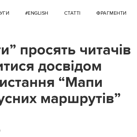
УГИ
#ENGLISH
СТАТТІ
ФРАГМЕНТИ
ти” просять читачів
итися досвідом
истання “Мапи
усних маршрутів”
0