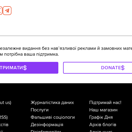
залежне видання без навʼязливої реклами й замовних мате
м потрібна ваша підтримка.
ДТРИМАТИ
DONATE
ut us)
Журналістика даних
Підтримай нас!
Послуги
Наш магазин
RSS)
Фальшиві соціологи
Графік Дня
стів
Дезінформація
Архів блогів
ії
Disinfomonitor
Архів книг