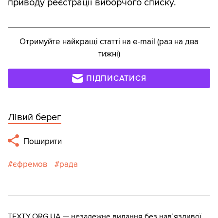
приводу реєстрації виборчого списку.
Отримуйте найкращі статті на e-mail (раз на два
тижні)
ПІДПИСАТИСЯ
Лівий берег
Поширити
єфремов
рада
TEXTY.ORG.UA — незалежне видання без навʼязливої