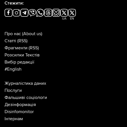
Стежити:
UA
EN
Про нас
(About us)
Статті
(RSS)
Фрагменти
(RSS)
Розсилки Текстів
Вибір редакції
#English
Журналістика даних
Послуги
Фальшиві соціологи
Дезінформація
Disinfomonitor
Інтернам