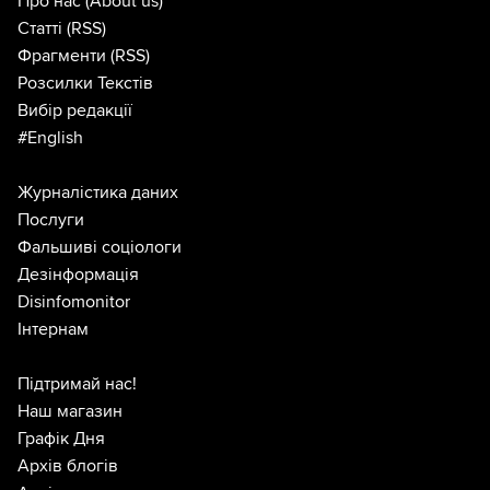
Про нас
(About us)
Статті
(RSS)
Фрагменти
(RSS)
Розсилки Текстів
Вибір редакції
#English
Журналістика даних
Послуги
Фальшиві соціологи
Дезінформація
Disinfomonitor
Інтернам
Підтримай нас!
Наш магазин
Графік Дня
Архів блогів