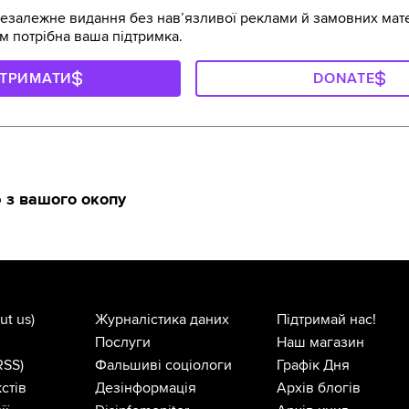
залежне видання без навʼязливої реклами й замовних мате
м потрібна ваша підтримка.
ДТРИМАТИ
DONATE
 з вашого окопу
ut us)
Журналістика даних
Підтримай нас!
Послуги
Наш магазин
RSS)
Фальшиві соціологи
Графік Дня
стів
Дезінформація
Архів блогів