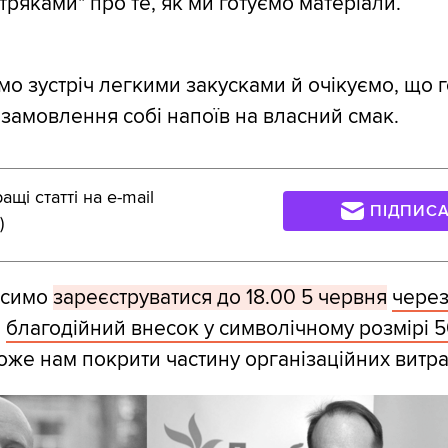
утряками" про те, як ми готуємо матеріали.
о зустріч легкими закусками й очікуємо, що го
замовлення собі напоїв на власний смак.
щі статті на e-mail
ПІДПИС
)
осимо
зареєструватися до 18.00 5 червня
через
и
благодійний внесок у символічному розмірі 5
же нам покрити частину організаційних витра