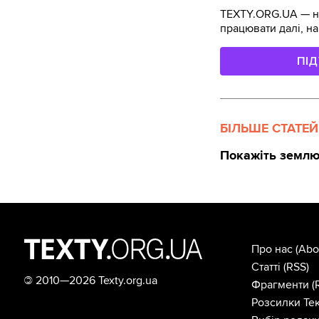
TEXTY.ORG.UA — не
працювати далі, на
ПІ
БІЛЬШЕ СТАТЕЙ
Покажіть землю
Про нас
(Abo
Статті
(RSS)
©
2010—2026 Texty.org.ua
Фрагменти
(
Розсилки Тек