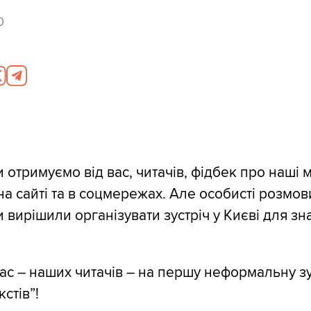
0
и отримуємо від вас, читачів, фідбек про наші 
на сайті та в соцмережах. Але особисті розмов
и вирішили організувати зустріч у Києві для зн
с – наших читачів – на першу неформальну зу
стів”!