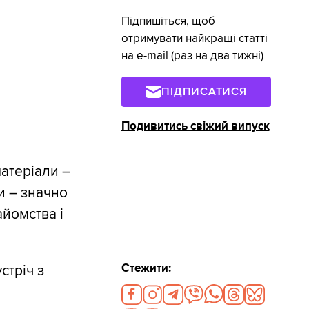
Підпишіться, щоб
отримувати найкращі статті
на e-mail (раз на два тижні)
ПІДПИСАТИСЯ
Подивитись свіжий випуск
матеріали –
и – значно
айомства і
Стежити:
стріч з