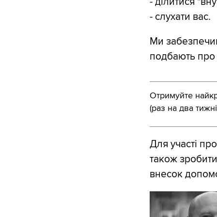
- ділитися "вн
- слухати вас.
Ми забезпечим
подбають про 
Отримуйте найкра
(раз на два тижні
Для участі пр
також зробит
внесок допомо