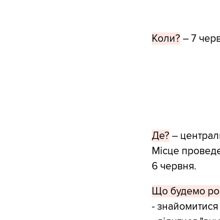
Коли?
– 7 черв
Де?
– централ
Місце проведе
6 червня.
Що будемо ро
- знайомитися 