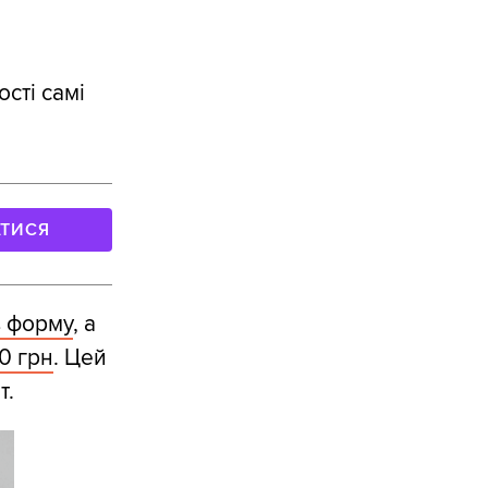
сті самі
АТИСЯ
 форму
, а
0 грн
. Цей
т.