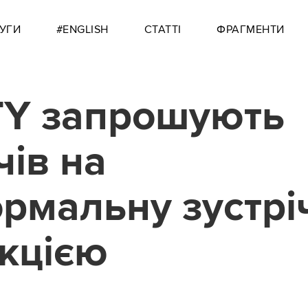
УГИ
#ENGLISH
СТАТТІ
ФРАГМЕНТИ
Y запрошують
чів на
рмальну зустріч
кцією