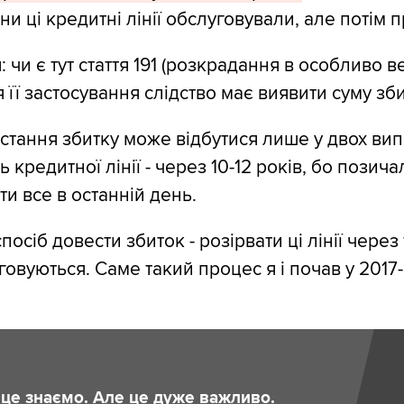
и ці кредитні лінії обслуговували, але потім 
 чи є тут стаття 191 (розкрадання в особливо 
 її застосування слідство має виявити суму зби
стання збитку може відбутися лише у двох вип
ь кредитної лінії - через 10-12 років, бо позич
и все в останній день.
посіб довести збиток - розірвати ці лінії через
говуються. Саме такий процес я і почав у 2017
и це знаємо. Але це дуже важливо.