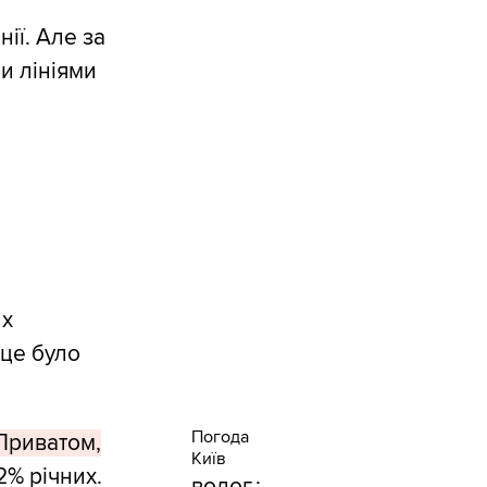
нії. Але за
и лініями
их
 це було
Погода
 Приватом,
Київ
2% річних.
волог.: