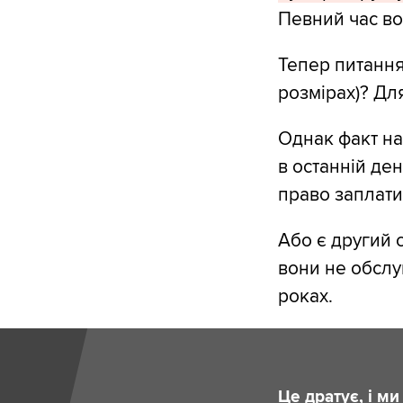
Певний час вон
Тепер питання:
розмірах)? Для
Однак факт на
в останній ден
право заплатит
Або є другий с
вони не обслу
роках.
Це дратує, і м