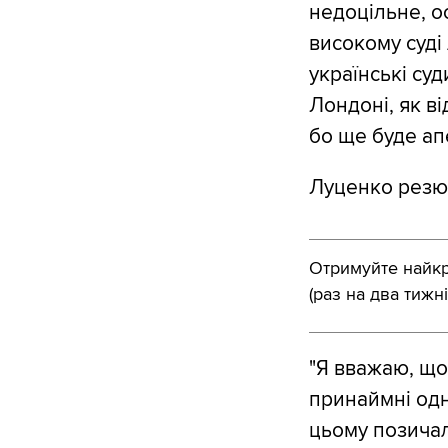
недоцільне, о
високому суді 
українські суд
Лондоні, як в
бо ще буде апе
Луценко резю
Отримуйте найкра
(раз на два тижні
"Я вважаю, що
принаймні одн
цьому позичал