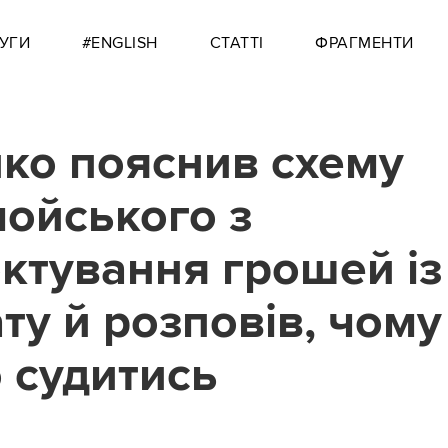
УГИ
#ENGLISH
СТАТТІ
ФРАГМЕНТИ
ко пояснив схему
ойського з
ктування грошей із
ту й розповів, чому
 судитись