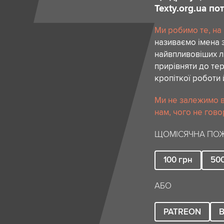
Texty.org.ua п
Ми робимо те, на
називаємо імена 
найвпливовіших лю
прирівняти до тер
кропіткої роботи 
Ми не залежимо в
нам, чого не гово
ЩОМІСЯЧНА ПОЖ
100
грн
50
АБО
PATREON
B