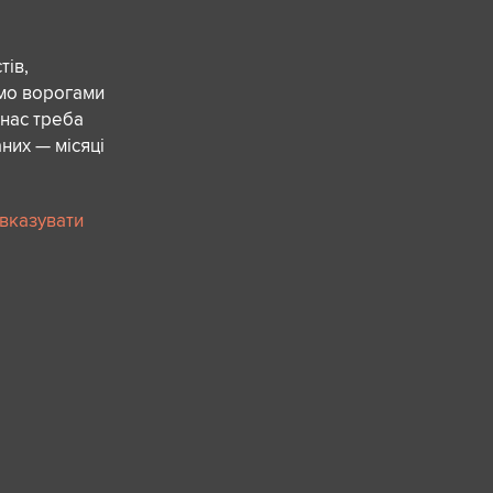
ів,
ємо ворогами
 нас треба
них — місяці
 вказувати