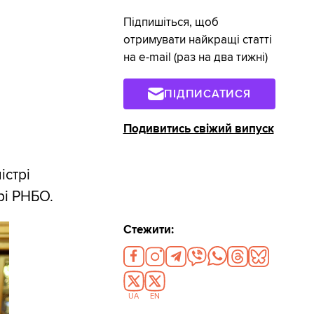
Підпишіться, щоб
отримувати найкращі статті
на e-mail (раз на два тижні)
ПІДПИСАТИСЯ
Подивитись свіжий випуск
істрі
рі РНБО.
Стежити:
UA
EN