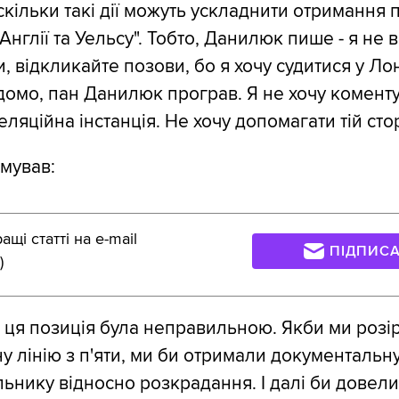
скільки такі дії можуть ускладнити отримання 
Англії та Уельсу". Тобто, Данилюк пише - я не в
и, відкликайте позови, бо я хочу судитися у Ло
ідомо, пан Данилюк програв. Я не хочу коменту
ляційна інстанція. Не хочу допомагати тій стор
мував:
щі статті на e-mail
ПІДПИС
)
 ця позиція була неправильною. Якби ми розі
у лінію з п'яти, ми би отримали документальну
ьнику відносно розкрадання. І далі би довели,