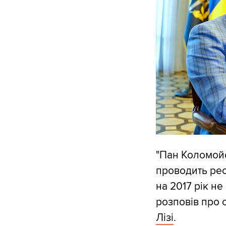
"Пан Коломой
проводить рест
на 2017 рік не
розповів про 
Лізі
.