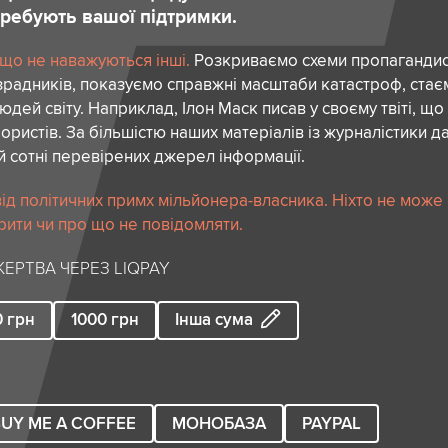
отребують вашої підтримки.
 що не наважуються інші.
Розкриваємо схеми пропагандист
зрадників, показуємо справжні масштаби катастроф, ста
дей світу. Наприклад, Ілон Маск писав у своєму твіті, що
ористів. За більшістю наших матеріалів із журналістики да
й сотні перевірених джерел інформації.
ід політичних примх мільйонера-власника. Ніхто не може
рити чи про що не повідомляти.
ЕРТВА ЧЕРЕЗ LIQPAY
0
грн
1000
грн
Інша сума
UY ME A COFFEE
МОНОБАЗА
PAYPAL