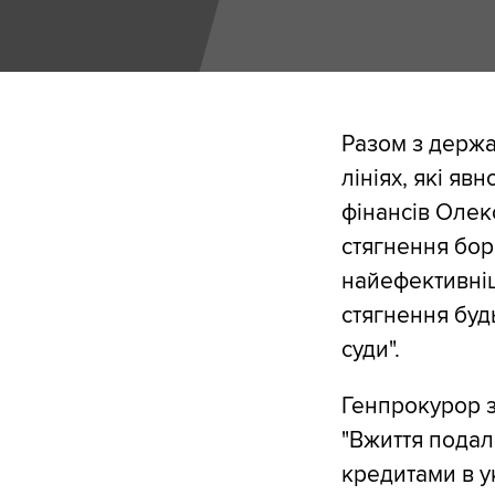
Разом з держа
лініях, які яв
фінансів Олек
стягнення борг
найефективніш
стягнення будь
суди".
Генпрокурор з
"Вжиття подал
кредитами в у