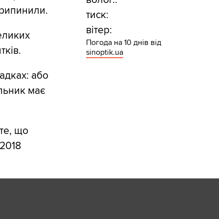
припинили.
тиск:
вітер:
великих
Погода на 10 днів від
тків.
sinoptik.ua
адках: або
альник має
 те, що
-2018