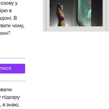
позову у
ірю в
ндоні. В
вати чому,
оні".
АТИСЯ
рвали
 підозру
 я знаю,