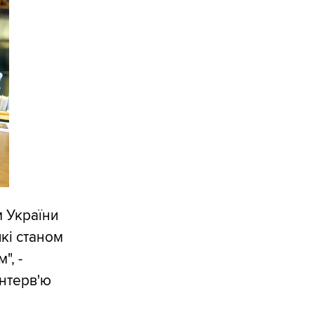
 України
які станом
", -
нтерв'ю