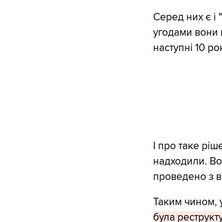
Серед них є і 
угодами вони 
наступні 10 рок
І про таке рі
надходили. Во
проведено з в
Таким чином, 
була реструкту