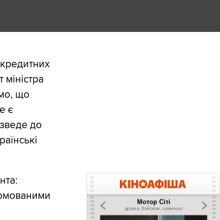
 кредитних
т міністра
мо, що
е є
изведе до
раїнські
нта:
ормованими