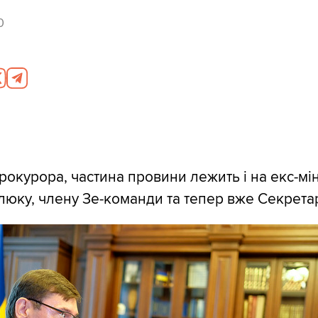
0
рокурора, частина провини лежить і на екс-мін
люку, члену Зе-команди та тепер вже Секрета