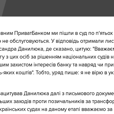
вним ПриватБанком ми пішли в суд по п'ятьох
но не обслуговуються. У відповідь отримали лис
сандра Данилюка, де сказано, цитую: "Вважає
у з цих осіб за рішенням національних судів н
им захистом інтересів банку та навряд чи пр
-яких коштів". Тобто, уряд пише: я не вірю в ук
ацитував Данилюка далі з письмового докуме
ьших заходів проти позичальників за трансф
країнських судах на даному етапі вважаємо за