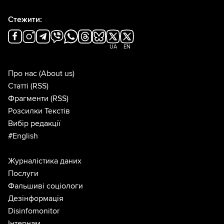
Стежити:
UA
EN
Про нас
(About us)
Статті
(RSS)
Фрагменти
(RSS)
Розсилки Текстів
Вибір редакції
#English
Журналістика даних
Послуги
Фальшиві соціологи
Дезінформація
Disinfomonitor
Інтернам