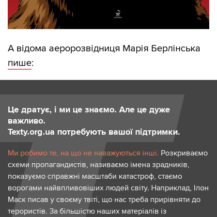
А відома аеророзвідниця Марія Берлінська
пише
:
Це дратує, і ми це знаємо. Але це дуже
важливо.
Texty.org.ua потребують вашої підтримки.
Ми робимо те, на що не наважуються інші.
Розкриваємо
схеми пропагандистів, називаємо імена зрадників,
показуємо справжні масштаби катастроф, стаємо
ворогами найвпливовіших людей світу. Наприклад, Ілон
Маск писав у своєму твіті, що нас треба прирівняти до
терористів. За більшістю наших матеріалів із