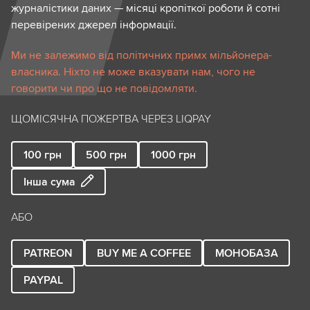
журналістики даних — місяці кропіткої роботи й сотні
перевірених джерел інформації.
Ми не залежимо від політичних примх мільйонера-
власника. Ніхто не може вказувати нам, чого не
говорити чи про що не повідомляти.
ЩОМІСЯЧНА ПОЖЕРТВА ЧЕРЕЗ LIQPAY
100
грн
500
грн
1000
грн
Інша сума
АБО
PATREON
BUY ME A COFFEE
МОНОБАЗА
PAYPAL