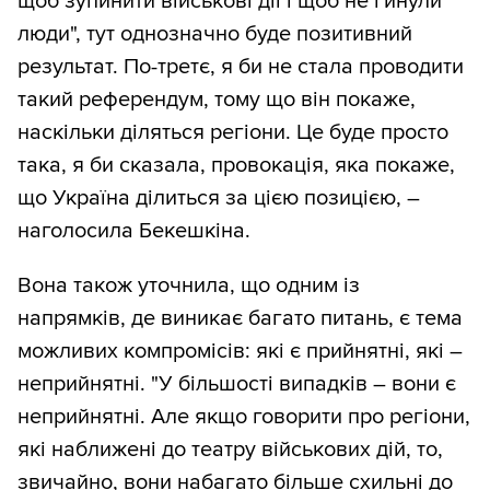
щоб зупинити військові дії і щоб не гинули
люди", тут однозначно буде позитивний
результат. По-третє, я би не стала проводити
такий референдум, тому що він покаже,
наскільки діляться регіони. Це буде просто
така, я би сказала, провокація, яка покаже,
що Україна ділиться за цією позицією, –
наголосила Бекешкіна.
Вона також уточнила, що одним із
напрямків, де виникає багато питань, є тема
можливих компромісів: які є прийнятні, які –
неприйнятні. "У більшості випадків – вони є
неприйнятні. Але якщо говорити про регіони,
які наближені до театру військових дій, то,
звичайно, вони набагато більше схильні до