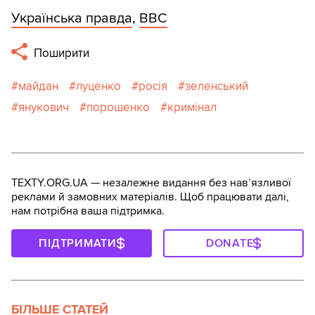
Українська правда
,
ВВС
Поширити
майдан
луценко
росія
зеленський
янукович
порошенко
кримінал
TEXTY.ORG.UA — незалежне видання без навʼязливої
реклами й замовних матеріалів. Щоб працювати далі,
нам потрібна ваша підтримка.
ПІДТРИМАТИ
DONATE
БІЛЬШЕ СТАТЕЙ