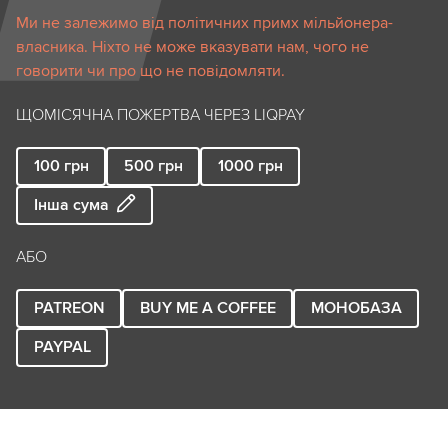
Ми не залежимо від політичних примх мільйонера-
власника. Ніхто не може вказувати нам, чого не
говорити чи про що не повідомляти.
ЩОМІСЯЧНА ПОЖЕРТВА ЧЕРЕЗ LIQPAY
100
грн
500
грн
1000
грн
Інша сума
АБО
PATREON
BUY ME A COFFEE
МОНОБАЗА
PAYPAL