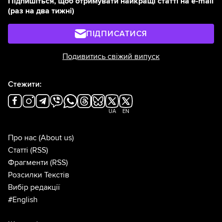
Підпишіться, щоб отримувати найкращі статті на e-mail
(раз на два тижні)
ПІДПИСАТИСЯ
Подивитись свіжий випуск
Стежити:
UA
EN
Про нас
(About us)
Статті
(RSS)
Фрагменти
(RSS)
Розсилки Текстів
Вибір редакції
#English