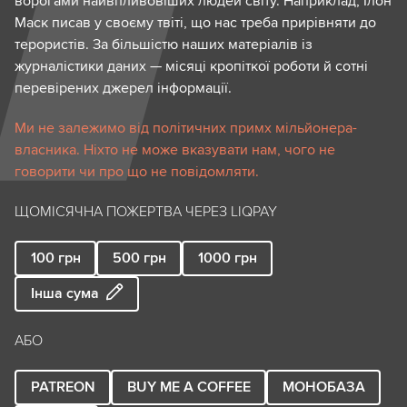
ворогами найвпливовіших людей світу. Наприклад, Ілон
Маск писав у своєму твіті, що нас треба прирівняти до
терористів. За більшістю наших матеріалів із
журналістики даних — місяці кропіткої роботи й сотні
перевірених джерел інформації.
Ми не залежимо від політичних примх мільйонера-
власника. Ніхто не може вказувати нам, чого не
говорити чи про що не повідомляти.
ЩОМІСЯЧНА ПОЖЕРТВА ЧЕРЕЗ LIQPAY
100
грн
500
грн
1000
грн
Інша сума
АБО
PATREON
BUY ME A COFFEE
МОНОБАЗА