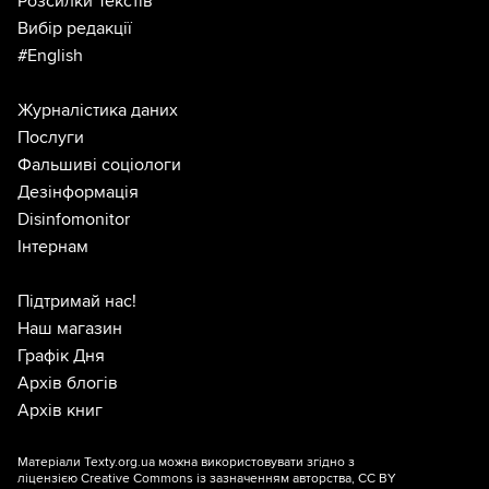
Розсилки Текстів
Вибір редакції
#English
Журналістика даних
Послуги
Фальшиві соціологи
Дезінформація
Disinfomonitor
Інтернам
Підтримай нас!
Наш магазин
Графік Дня
Архів блогів
Архів книг
Матеріали Texty.org.ua можна використовувати згідно з
ліцензією
Creative Commons із зазначенням авторства, CC BY