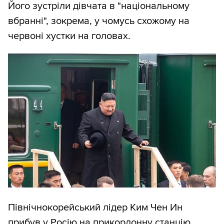
Його зустріли дівчата в "національному
вбранні", зокрема, у чомусь схожому на
червоні хустки на головах.
Північнокорейський лідер Ким Чен Ин
прибув у Росію на прикордонну станцію