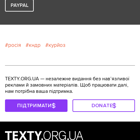
PAYPAL
росія
кндр
курйоз
TEXTY.ORG.UA — незалежне видання без навʼязливої
реклами й замовних матеріалів. Щоб працювати далі,
нам потрібна ваша підтримка.
ПІДТРИМАТИ
DONATE