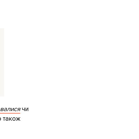
ювалися
чи
о також