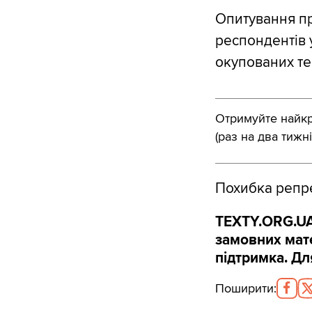
Опитування пр
респондентів у
окупованих те
Отримуйте найкра
(раз на два тижні
Похибка репре
TEXTY.ORG.UA
замовних мате
підтримка. Дл
Поширити
: