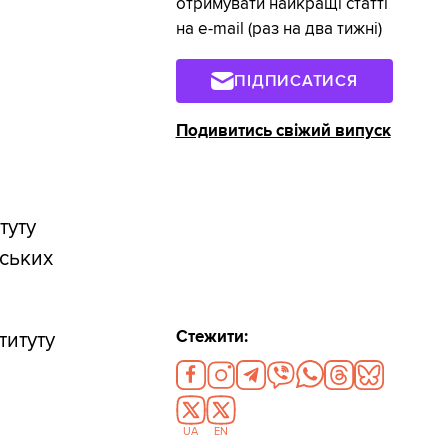
отримувати найкращі статті
на e-mail (раз на два тижні)
ПІДПИСАТИСЯ
Подивитись свіжий випуск
туту
тських
Стежити:
титуту
UA
EN