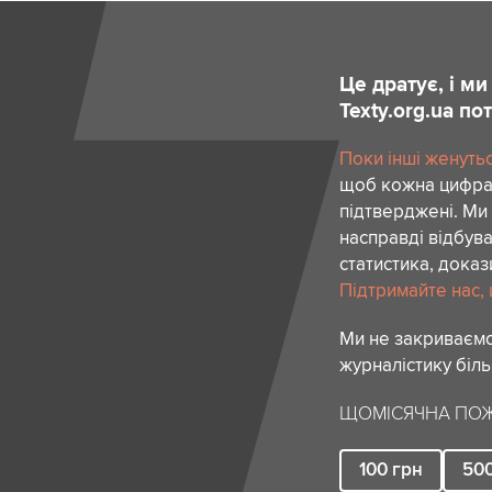
Це дратує, і м
Texty.org.ua п
Поки інші женутьс
щоб кожна цифра,
підтверджені. Ми 
насправді відбува
статистика, доказ
Підтримайте нас, щ
Ми не закриваємо
журналістику біль
ЩОМІСЯЧНА ПОЖ
100
грн
50