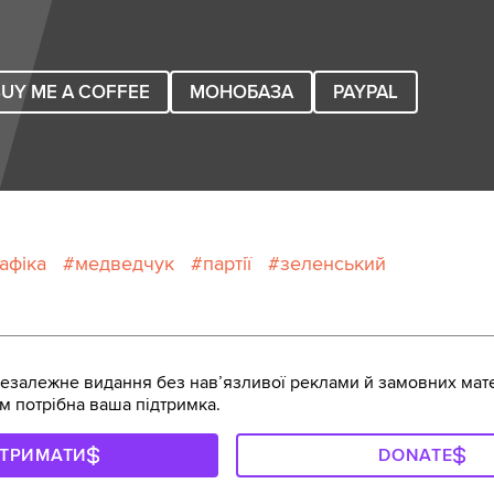
UY ME A COFFEE
МОНОБАЗА
PAYPAL
афіка
медведчук
партії
зеленський
залежне видання без навʼязливої реклами й замовних мате
м потрібна ваша підтримка.
ДТРИМАТИ
DONATE