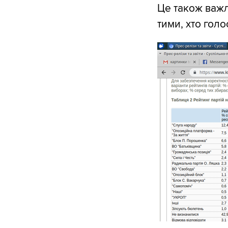
Це також важл
тими, хто голо