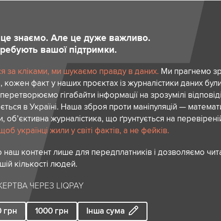
и це знаємо. Але це дуже важливо.
отребують вашої підтримки.
я за кліками, ми шукаємо правду в даних.
Ми прагнемо зр
 кожен факт у наших проєктах із журналістики даних бул
перетворюємо гігабайти інформації на зрозумілі відповіді
ється в Україні. Наша зброя проти маніпуляцій — математ
и, об’єктивна журналістика, що ґрунтується на перевіреній
об українці жили у світі фактів, а не фейків.
 наш контент лише для передплатників і дозволяємо чита
шій кількості людей.
ЕРТВА ЧЕРЕЗ LIQPAY
0
грн
1000
грн
Інша сума