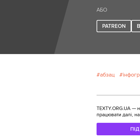
АБО
PATREON
B
абзац
інфогр
TEXTY.ORG.UA — не
працювати далі, на
ПІ