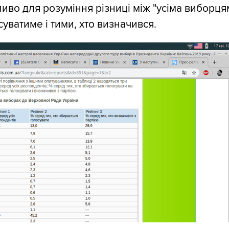
иво для розуміння різниці між "усіма виборця
суватиме і тими, хто визначився.