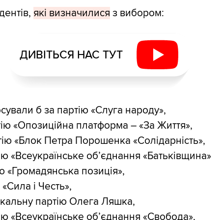
дентів,
які визначилися
з вибором:
ДИВІТЬСЯ НАС ТУТ
сували б за партію «Слуга народу»,
ртію «Опозиційна платформа – «За Життя»,
ртію «Блок Петра Порошенка «Солідарність»,
ртію «Всеукраїнське об’єднання «Батьківщина»
ію «Громадянська позиція»,
 «Сила і Честь»,
икальну партію Олега Ляшка,
тію «Всеукраїнське об’єднання «Свобода»,