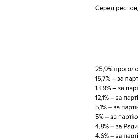
Серед респон
25,9% проголо
15,7% – за па
13,9% – за па
12,1% – за па
5,1% – за парт
5% – за партію
4,8% – за Рад
4,6% – за пар