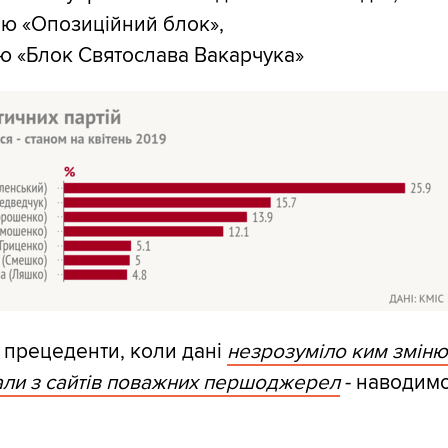
тію «Опозиційний блок»,
тію «Блок Святослава Вакарчука»
 прецеденти, коли дані
незрозуміло ким змін
али з сайтів поважних першоджерел
- наводим