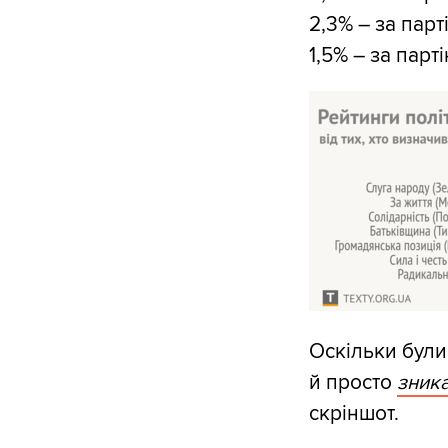
2,3% – за пар
1,5% – за пар
Оскільки були
й просто
зник
скріншот.