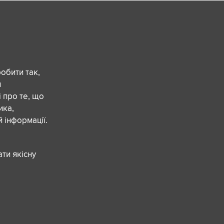
обити так,
и
 про те, що
ика,
 інформації.
ти якісну