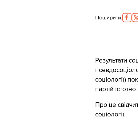
Поширити
:
Результати соц
псевдосоціоло
соціології) п
партій істотно
Про це свідчи
соціології.