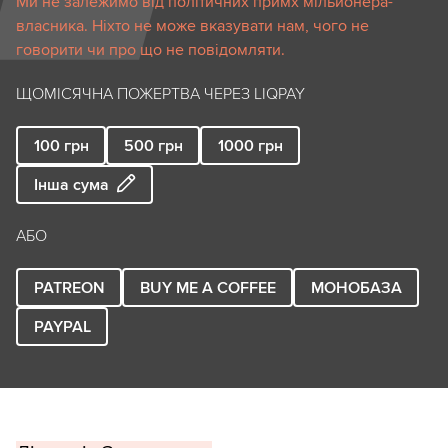
Ми не залежимо від політичних примх мільйонера-
власника. Ніхто не може вказувати нам, чого не
говорити чи про що не повідомляти.
ЩОМІСЯЧНА ПОЖЕРТВА ЧЕРЕЗ LIQPAY
100
грн
500
грн
1000
грн
Інша сума
АБО
PATREON
BUY ME A COFFEE
МОНОБАЗА
PAYPAL