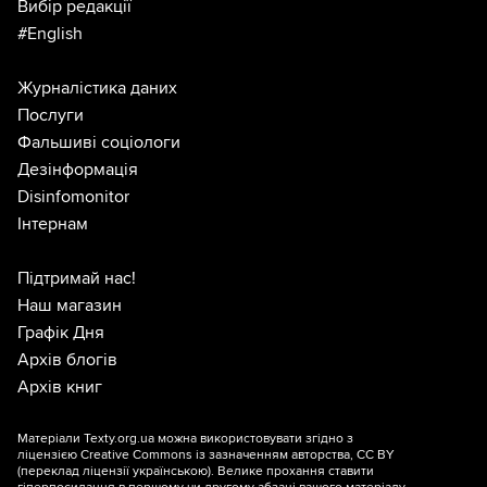
Вибір редакції
#English
Журналістика даних
Послуги
Фальшиві соціологи
Дезінформація
Disinfomonitor
Інтернам
Підтримай нас!
Наш магазин
Графік Дня
Архів блогів
Архів книг
Матеріали Texty.org.ua можна використовувати згідно з
ліцензією
Creative Commons із зазначенням авторства, CC BY
(переклад ліцензії
українською
). Велике прохання ставити