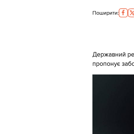
Поширити
:
Державний ре
пропонує забо