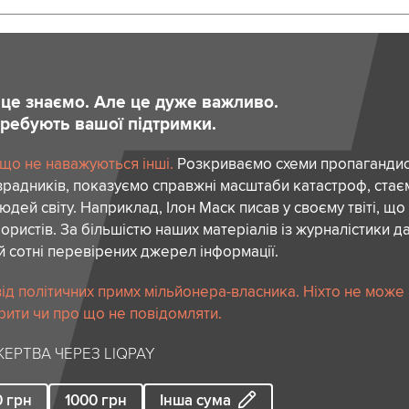
и це знаємо. Але це дуже важливо.
отребують вашої підтримки.
 що не наважуються інші.
Розкриваємо схеми пропагандист
зрадників, показуємо справжні масштаби катастроф, ста
дей світу. Наприклад, Ілон Маск писав у своєму твіті, що
ористів. За більшістю наших матеріалів із журналістики да
й сотні перевірених джерел інформації.
ід політичних примх мільйонера-власника. Ніхто не може
рити чи про що не повідомляти.
ЕРТВА ЧЕРЕЗ LIQPAY
0
грн
1000
грн
Інша сума