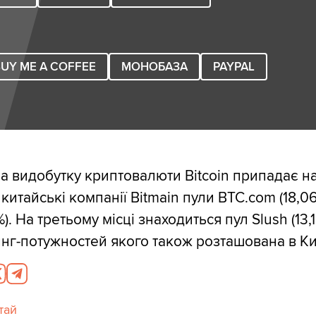
UY ME A COFFEE
МОНОБАЗА
PAYPAL
а видобутку криптовалюти Bitcoin припадає н
китайські компанії Bitmain пули BTC.com (18,06
%). На третьому місці знаходиться пул Slush (13,1
нг-потужностей якого також розташована в Кит
тай