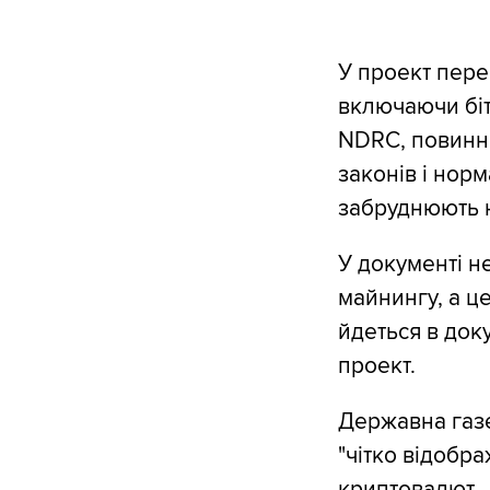
У проект пере
включаючи бітк
NDRC, повинні
законів і нор
забруднюють 
У документі не
майнингу, а це
йдеться в док
проект.
Державна газе
"чітко відобра
криптовалют.