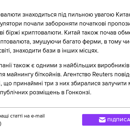
валюти знаходиться під пильною увагою Кита
гулятори почали забороняти початкові пропозиц
ві біржі криптовалюти. Китай також почав об
птовалюта, змушуючи багато ферми, в тому чис
віті, знаходити бази в інших місцях.
панії також є одними з найбільших виробників
я майнингу біткойнів. Агентство Reuters пові
, що принаймні три з них збиралися залучити
 публічних розміщень в Гонконзі.
щі статті на e-mail
ПІДПИС
)