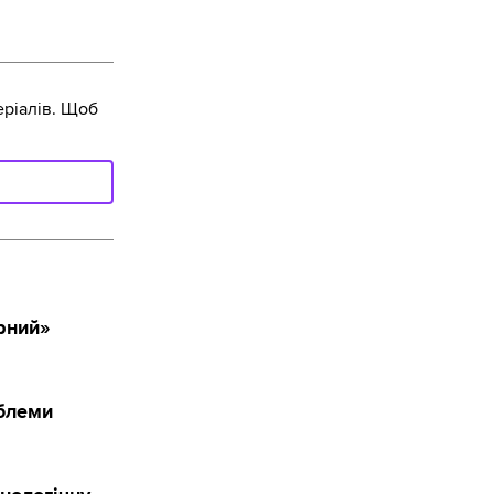
ріалів. Щоб
рний»
облеми