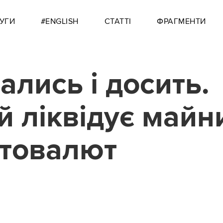
УГИ
#ENGLISH
СТАТТІ
ФРАГМЕНТИ
ались і досить.
й ліквідує майн
товалют