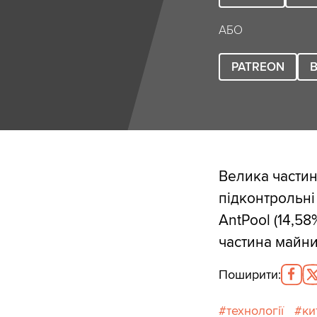
АБО
PATREON
B
Велика частин
підконтрольні 
AntPool (14,58
частина майни
Поширити
:
технології
ки