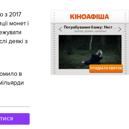
ю з 2017
ії монет і
межувати
лі деякі з
домило в
 мільярди
АТИСЯ