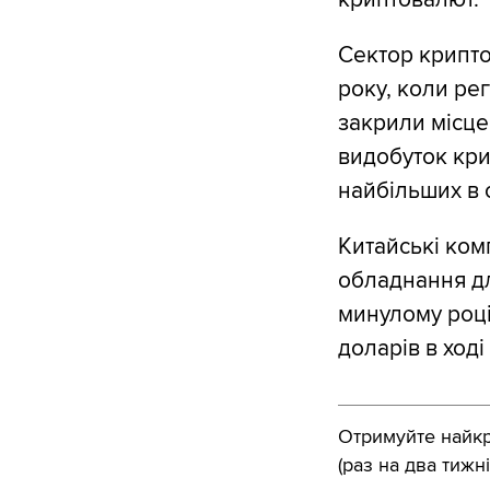
Сектор крипто
року, коли ре
закрили місце
видобуток кри
найбільших в с
Китайські ком
обладнання дл
минулому році
доларів в ході
Отримуйте найкра
(раз на два тижні