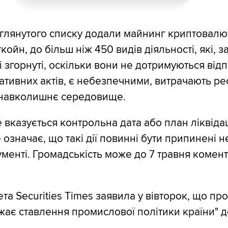
глянутого списку додали майнинг криптовалю
ойн, до більш ніж 450 видів діяльності, які, 
 згорнуті, оскільки вони не дотримуються від
мативних актів, є небезпечними, витрачають ре
навколишнє середовище.
 вказується контрольна дата або план ліквідац
 означає, що такі дії повинні бути припинені н
ументі. Громадськість може до 7 травня комен
та Securities Times заявила у вівторок, що пр
жає ставлення промислової політики країни" до