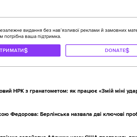
залежне видання без навʼязливої реклами й замовних мате
м потрібна ваша підтримка.
ДТРИМАТИ
DONATE
овий НРК з гранатометом: як працює «Змій міні уда
вкою Федорова: Берлінська назвала дві ключові пр