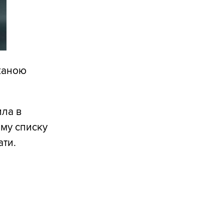
жаною
ила в
ому списку
ати.