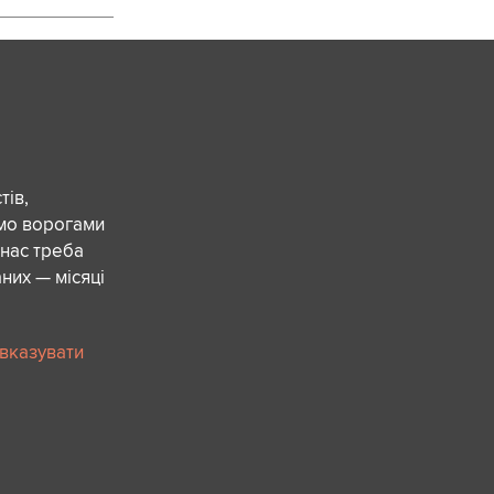
ів,
ємо ворогами
 нас треба
них — місяці
 вказувати