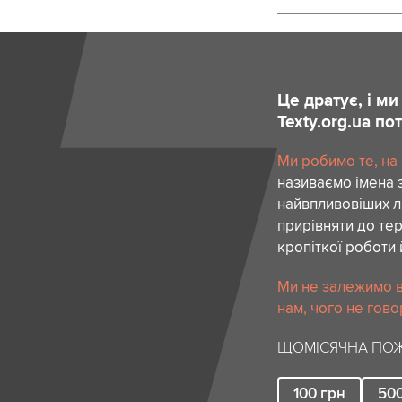
Це дратує, і м
Texty.org.ua п
Ми робимо те, на
називаємо імена 
найвпливовіших лю
прирівняти до тер
кропіткої роботи 
Ми не залежимо в
нам, чого не гово
ЩОМІСЯЧНА ПОЖ
100
грн
50