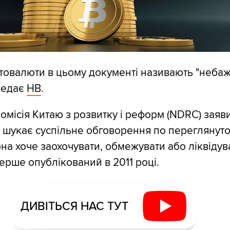
товалюти в цьому документі називають "неба
ередає
НВ
.
омісія Китаю з розвитку і реформ (NDRC) заяв
 шукає суспільне обговорення по переглянут
она хоче заохочувати, обмежувати або ліквідув
ерше опублікований в 2011 році.
ДИВІТЬСЯ НАС ТУТ