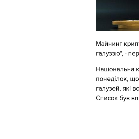
Майнинг крип
галуззю", - п
Національна к
понеділок, що
галузей, які в
Список був вп