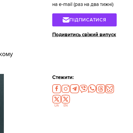
на e-mail (раз на два тижні)
ПІДПИСАТИСЯ
Подивитись свіжий випуск
кому
Стежити:
UA
EN