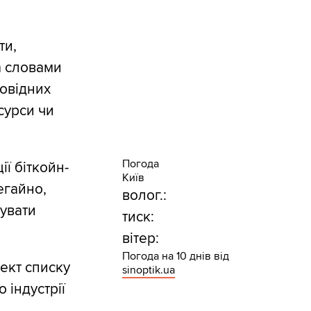
ти,
за словами
повідних
сурси чи
Погода
ії біткойн-
Київ
егайно,
волог.:
тувати
тиск:
вітер:
Погода на 10 днів від
оект списку
sinoptik.ua
 індустрії