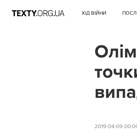
ХІД ВІЙНИ
ПОСЛ
Олім
точк
випа
2019-04-09 00:0