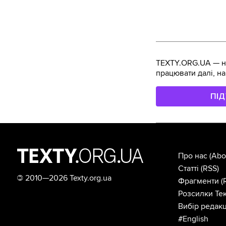
TEXTY.ORG.UA — не
працювати далі, на
ПІ
Про нас
(Abo
Статті
(RSS)
©
2010—2026 Texty.org.ua
Фрагменти
(
Розсилки Тек
Вибір редакц
#English