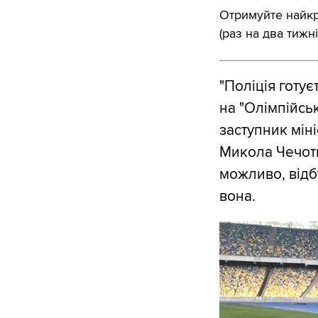
Отримуйте найкра
(раз на два тижні
"Поліція готу
на "Олімпійськ
заступник мін
Микола Чечотк
можливо, відб
вона.