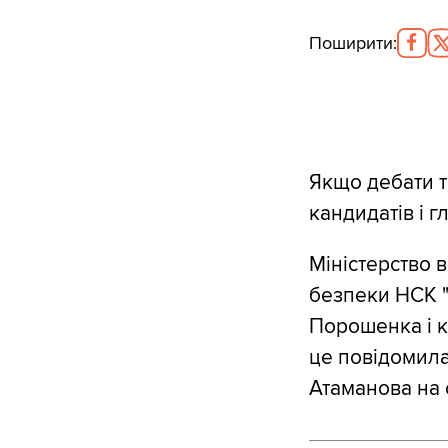
Поширити
:
Якщо дебати т
кандидатів і г
Міністерство 
безпеки НСК 
Порошенка і 
це повідомила
Атаманова на с