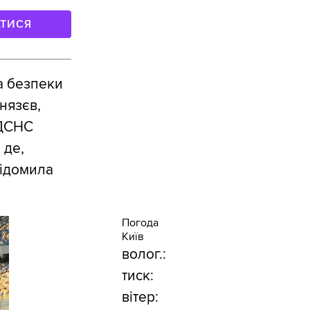
АТИСЯ
а безпеки
нязєв,
 ДСНС
 де,
відомила
Погода
Київ
волог.:
тиск:
вітер: