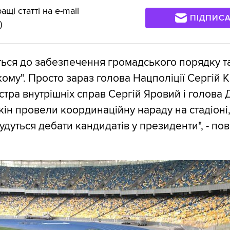
щі статті на e-mail
ПІДПИС
)
ється до забезпечення громадського порядку т
ому". Просто зараз голова Нацполіції Сергій К
істра внутрішніх справ Сергій Яровий і голова
ін провели координаційну нараду на стадіоні,
удуться дебати кандидатів у президенти", - по