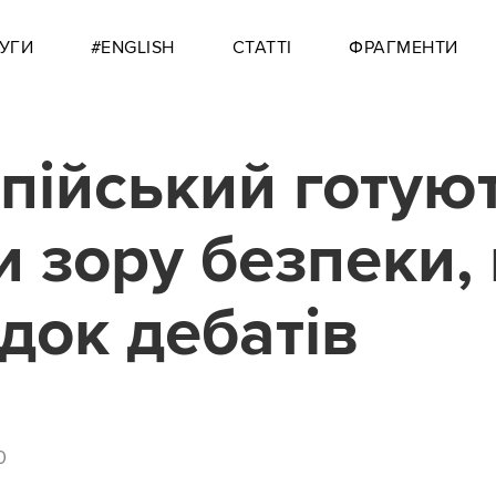
УГИ
#ENGLISH
СТАТТІ
ФРАГМЕНТИ
пійський готуют
и зору безпеки,
док дебатів
0