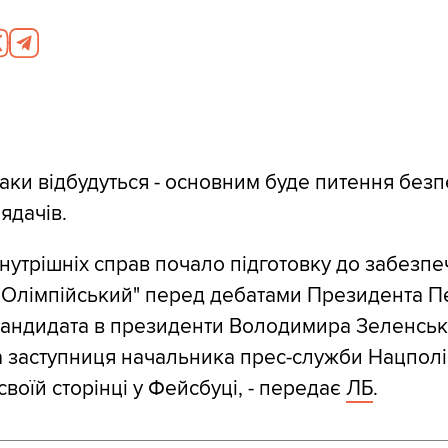
аки відбудуться - основним буде питення без
лядачів.
внутрішніх справ почало підготовку до забезп
"Олімпійський" перед дебатами Президента П
кандидата в президенти Володимира Зеленськ
 заступниця начальника прес-служби Нацполі
воїй сторінці у Фейсбуці, - передає
ЛБ
.