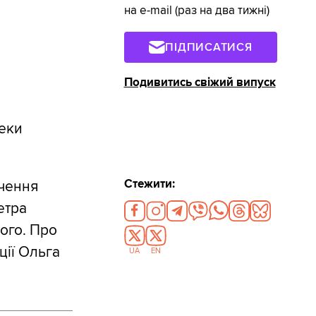
на e-mail (раз на два тижні)
ПІДПИСАТИСЯ
Подивитись свіжий випуск
пеки
Стежити:
ечення
етра
ого. Про
ції Ольга
UA
EN