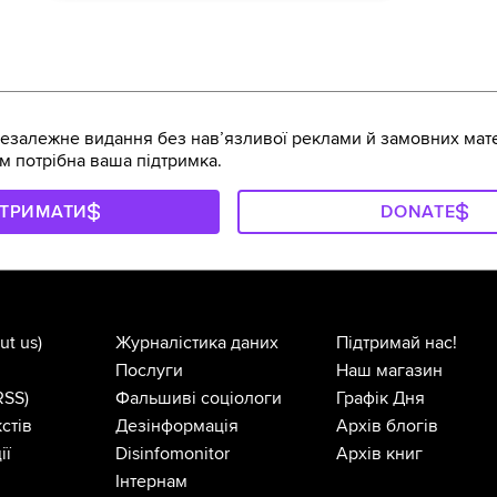
залежне видання без навʼязливої реклами й замовних мате
м потрібна ваша підтримка.
ДТРИМАТИ
DONATE
ut us)
Журналістика даних
Підтримай нас!
Послуги
Наш магазин
RSS)
Фальшиві соціологи
Графік Дня
стів
Дезінформація
Архів блогів
ії
Disinfomonitor
Архів книг
Інтернам