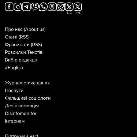
UA
EN
Про нас
(About us)
Статті
(RSS)
Фрагменти
(RSS)
Розсилки Текстів
Вибір редакції
#English
Журналістика даних
Послуги
Фальшиві соціологи
Дезінформація
Disinfomonitor
Інтернам
Підтримай нас!