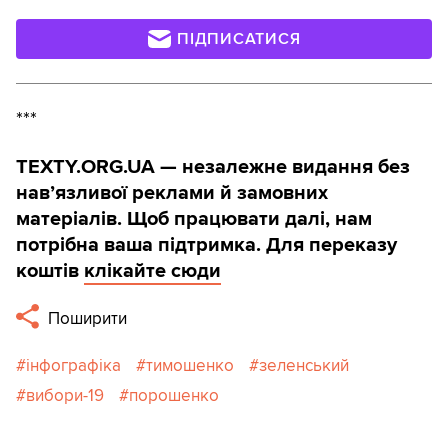
ПІДПИСАТИСЯ
***
TEXTY.ORG.UA — незалежне видання без
навʼязливої реклами й замовних
матеріалів. Щоб працювати далі, нам
потрібна ваша підтримка. Для переказу
коштів
клікайте сюди
Поширити
інфографіка
тимошенко
зеленський
вибори-19
порошенко