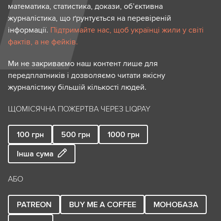
математика, статистика, докази, об’єктивна
журналістика, що ґрунтується на перевіреній
інформації.
Підтримайте нас, щоб українці жили у світі
фактів, а не фейків.
Ми не закриваємо наш контент лише для
передплатників і дозволяємо читати якісну
журналістику більшій кількості людей.
ЩОМІСЯЧНА ПОЖЕРТВА ЧЕРЕЗ LIQPAY
100
грн
500
грн
1000
грн
Інша сума
АБО
PATREON
BUY ME A COFFEE
МОНОБАЗА