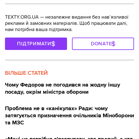
TEXTY.ORG.UA — незалежне видання без навʼязливої
реклами й замовних матеріалів. Щоб працювати далі,
нам потрібна ваша підтримка.
ПІДТРИМАТИ
DONATE
БІЛЬШЕ СТАТЕЙ
Чому Федоров не погодився на жодну іншу
посаду, окрім міністра оборони
Проблема не в «канікулах» Ради: чому
затягується призначення очільників Міноборони
та МЗС
«Мені не потрібно з'ясовувати, хто правий, а хто